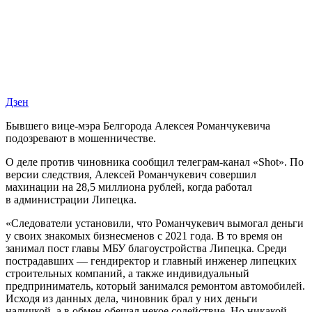
Дзен
Бывшего вице-мэра Белгорода Алексея Романчукевича
подозревают в мошенничестве.
О деле против чиновника сообщил телеграм-канал «Shot». По
версии следствия, Алексей Романчукевич совершил
махинации на 28,5 миллиона рублей, когда работал
в администрации Липецка.
«Следователи установили, что Романчукевич вымогал деньги
у своих знакомых бизнесменов с 2021 года. В то время он
занимал пост главы МБУ благоустройства Липецка. Среди
пострадавших — гендиректор и главный инженер липецких
строительных компаний, а также индивидуальный
предприниматель, который занимался ремонтом автомобилей.
Исходя из данных дела, чиновник брал у них деньги
наличкой, а в обмен обещал некое содействие. Но никакой