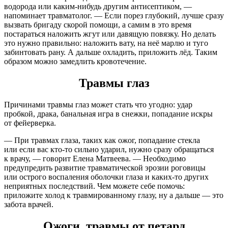
водорода или каким-нибудь другим антисептиком, —
напоминает травматолог. — Если порез глубокий, лучше сразу
вызвать бригаду скорой помощи, а самим в это время
постараться наложить жгут или давящую повязку. Но делать
это нужно правильно: наложить вату, на неё марлю и туго
забинтовать рану. А дальше охладить, приложить лёд. Таким
образом можно замедлить кровотечение.
Травмы глаз
Причинами травмы глаз может стать что угодно: удар
пробкой, драка, банальная игра в снежки, попадание искры
от фейерверка.
— При травмах глаза, таких как ожог, попадание стекла
или если вас кто-то сильно ударил, нужно сразу обращаться
к врачу, — говорит Елена Матвеева. — Необходимо
предупредить развитие травматической эрозии роговицы
или острого воспаления оболочки глаза и каких-то других
неприятных последствий. Чем можете себе помочь:
приложите холод к травмированному глазу, ну а дальше — это
забота врачей.
Ожоги, травмы от петард