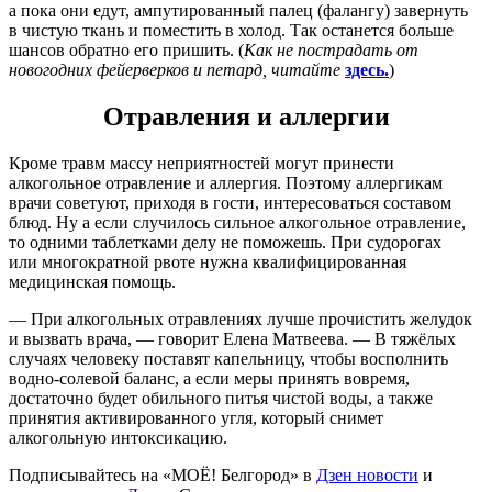
а пока они едут, ампутированный палец (фалангу) завернуть
в чистую ткань и поместить в холод. Так останется больше
шансов обратно его пришить. (
Как не пострадать от
новогодних фейерверков и петард, читайте
здесь.
)
Отравления и аллергии
Кроме травм массу неприятностей могут принести
алкогольное отравление и аллергия. Поэтому аллергикам
врачи советуют, приходя в гости, интересоваться составом
блюд. Ну а если случилось сильное алкогольное отравление,
то одними таблетками делу не поможешь. При судорогах
или многократной рвоте нужна квалифицированная
медицинская помощь.
— При алкогольных отравлениях лучше прочистить желудок
и вызвать врача, — говорит Елена Матвеева. — В тяжёлых
случаях человеку поставят капельницу, чтобы восполнить
водно-солевой баланс, а если меры принять вовремя,
достаточно будет обильного питья чистой воды, а также
принятия активированного угля, который снимет
алкогольную интоксикацию.
Подписывайтесь на «МОЁ! Белгород» в
Дзен новости
и