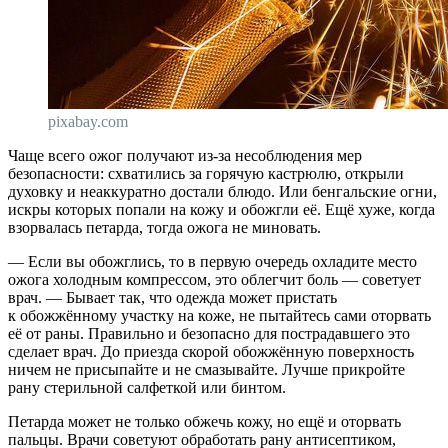
pixabay.com
Чаще всего ожог получают из-за несоблюдения мер
безопасности: схватились за горячую кастрюлю, открыли
духовку и неаккуратно достали блюдо. Или бенгальские огни,
искры которых попали на кожу и обожгли её. Ещё хуже, когда
взорвалась петарда, тогда ожога не миновать.
— Если вы обожглись, то в первую очередь охладите место
ожога холодным компрессом, это облегчит боль — советует
врач. — Бывает так, что одежда может пристать
к обожжённому участку на коже, не пытайтесь сами оторвать
её от раны. Правильно и безопасно для пострадавшего это
сделает врач. До приезда скорой обожжённую поверхность
ничем не присыпайте и не смазывайте. Лучше прикройте
рану стерильной салфеткой или бинтом.
Петарда может не только обжечь кожу, но ещё и оторвать
пальцы. Врачи советуют обработать рану антисептиком,