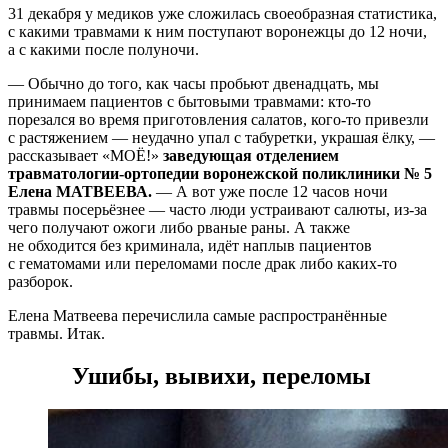
31 декабря у медиков уже сложилась своеобразная статистика,
с какими травмами к ним поступают воронежцы до 12 ночи,
а с какими после полуночи.
— Обычно до того, как часы пробьют двенадцать, мы
принимаем пациентов с бытовыми травмами: кто-то
порезался во время приготовления салатов, кого-то привезли
с растяжением — неудачно упал с табуретки, украшая ёлку, —
рассказывает «МОЁ!»
заведующая отделением
травматологии-ортопедии воронежской поликлиники № 5
Елена МАТВЕЕВА.
— А вот уже после 12 часов ночи
травмы посерьёзнее — часто люди устраивают салюты, из-за
чего получают ожоги либо рваные раны. А также
не обходится без криминала, идёт наплыв пациентов
с гематомами или переломами после драк либо каких-то
разборок.
Елена Матвеева перечислила самые распространённые
травмы. Итак.
Ушибы, вывихи, переломы