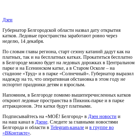
Дзен
Губернатор Белгородской области назвал дату открытия
катков. Ледовые пространства заработают ровно через
неделю, 14 декабря.
По словам главы региона, старт сезону катаний дадут как на
платных, так и на бесплатных катках. Прокатиться бесплатно
в Белгороде можно будет на ледовых дорожках в Центральном
парке и на Есенинском катке, а в Старом Осколе – на
стадионе «Труд» и в парке «Солнечный». Губернатор выразил
надежду на то, что оперативная обстановка в этом году не
испортит праздники детям и взрослым.
Напомним, в Белгороде помимо вышеперечисленных катков
откроют ледовые пространства в Пикник-парке и в парке
аттракционов. Эти катки будут платными.
Подписывайтесь на «МОЁ! Белгород» в
Дзен новости
и
на наш канал в
Дзене
. Cледите за главными новостями
Белгорода и области в
Telegram-канале
и
в группе во
«ВКонтакте»
.