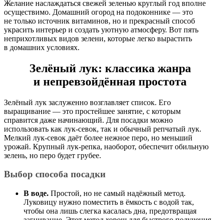
Желание наслаждаться свежей зеленью круглый год вполне
осуществимо. Домашний огород на подоконнике — это
не только источник витаминов, но и прекрасный способ
украсить интерьер и создать уютную атмосферу. Вот пять
неприхотливых видов зелени, которые легко вырастить
в домашних условиях.
Зелёный лук: классика жанра
и непревзойдённая простота
Зелёный лук заслуженно возглавляет список. Его
выращивание — это простейшее занятие, с которым
справится даже начинающий. Для посадки можно
использовать как лук-севок, так и обычный репчатый лук.
Мелкий лук-севок даёт более нежное перо, но меньший
урожай. Крупный лук-репка, наоборот, обеспечит обильную
зелень, но перо будет грубее.
Выбор способа посадки
В воде.
Простой, но не самый надёжный метод.
Луковицу нужно поместить в ёмкость с водой так,
чтобы она лишь слегка касалась дна, предотвращая
загнивание. Этот метод хорош для быстрого получения