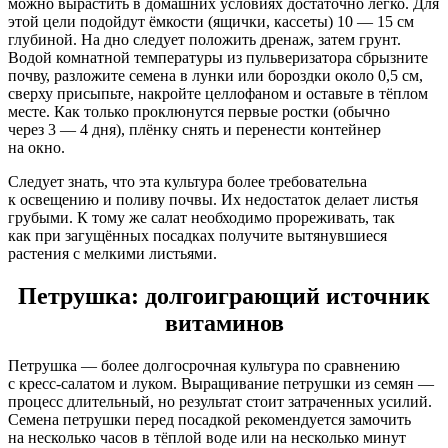
можно вырастить в домашних условиях достаточно легко. Для
этой цели подойдут ёмкости (ящички, кассеты) 10 — 15 см
глубиной. На дно следует положить дренаж, затем грунт.
Водой комнатной температуры из пульверизатора сбрызните
почву, разложите семена в лунки или бороздки около 0,5 см,
сверху присыпьте, накройте целлофаном и оставьте в тёплом
месте. Как только проклюнутся первые ростки (обычно
через 3 — 4 дня), плёнку снять и перенести контейнер
на окно.
Следует знать, что эта культура более требовательна
к освещению и поливу почвы. Их недостаток делает листья
грубыми. К тому же салат необходимо прореживать, так
как при загущённых посадках получите вытянувшиеся
растения с мелкими листьями.
Петрушка: долгоиграющий источник
витаминов
Петрушка — более долгосрочная культура по сравнению
с кресс-салатом и луком. Выращивание петрушки из семян —
процесс длительный, но результат стоит затраченных усилий.
Семена петрушки перед посадкой рекомендуется замочить
на несколько часов в тёплой воде или на несколько минут