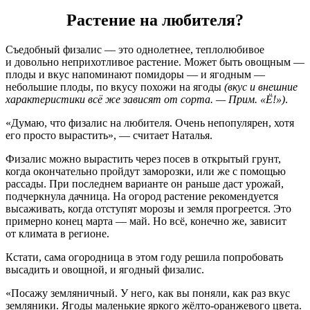
Растение на любителя?
Съедобный физалис — это однолетнее, теплолюбивое
и довольно неприхотливое растение. Может быть овощным —
плоды и вкус напоминают помидоры — и ягодным —
небольшие плоды, по вкусу похожи на ягоды
(вкус и внешние
характеристики всё же зависят от сорта. — Прим. «Ё!»)
.
«Думаю, что физалис на любителя. Очень непопулярен, хотя
его просто вырастить», — считает Наталья.
Физалис можно вырастить через посев в открытый грунт,
когда окончательно пройдут заморозки, или же с помощью
рассады. При последнем варианте он раньше даст урожай,
подчеркнула дачница. На огород растение рекомендуется
высаживать, когда отступят морозы и земля прогреется. Это
примерно конец марта — май. Но всё, конечно же, зависит
от климата в регионе.
Кстати, сама огородница в этом году решила попробовать
высадить и овощной, и ягодный физалис.
«Посажу земляничный. У него, как вы поняли, как раз вкус
земляники. Ягоды маленькие яркого жёлто-оранжевого цвета.