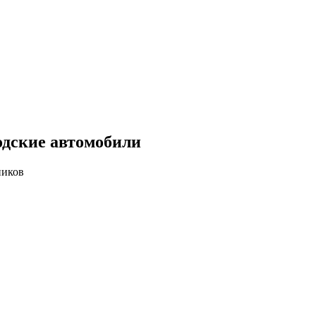
одские автомобили
ников