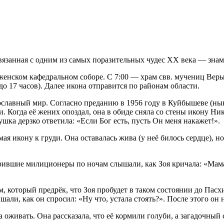
связанная с одним из самых поразительных чудес XX века — зн
раженском кафедральном соборе. С 7:00 — храм свв. мучениц Ве
о 17 часов). Далее икона отправится по районам области.
вославный мир. Согласно преданию в 1956 году в Куйбышеве (ны
. Когда её жених опоздал, она в обиде сняла со стены икону Ни
ка дерзко ответила: «Если Бог есть, пусть Он меня накажет!».
ая икону к груди. Она оставалась жива (у неё билось сердце), но
журившие милиционеры по ночам слышали, как Зоя кричала: «Мам
 который предрёк, что Зоя пробудет в таком состоянии до Пасх
али, как он спросил: «Ну что, устала стоять?». После этого он 
а оживать. Она рассказала, что её кормили голуби, а загадочный 