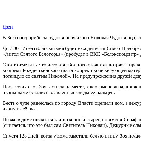
Дзен
В Белгород прибыла чудотворная икона Николая Чудотворца, 
До 7:00 17 сентября святыня будет находиться в Спасо-Преоб
«Ангел Святого Белогорья» (пробудет в ВКК «Белэкспоцентр» д
Стоит отметить, что история «Зоиного стояния» потрясла пра
во время Рождественского поста вопреки воле верующей матери
потанцую со святым Николой». На предупреждения друзей девуш
После этих слов Зоя застыла на месте, как окаменевшая, прижим
иконы даже остались вдавленные следы её пальцев.
Весть о чуде разнеслась по городу. Власти оцепили дом, а де
икону из её рук.
Позже в доме появился таинственный старец по имени Серафим,
(считается, что это был сам Святитель Николай). Дежурные слыш
Спустя 128 дней, когда у дома заметили белую птицу, Зоя начал