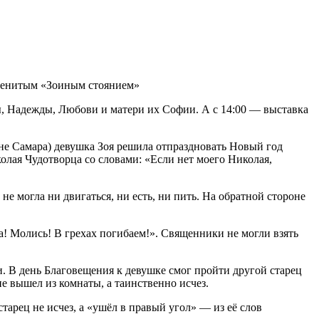
аменитым «Зоиным стоянием»
ры, Надежды, Любови и матери их Софии. А с 14:00 — выставка
не Самара) девушка Зоя решила отпраздновать Новый год
колая Чудотворца со словами: «Если нет моего Николая,
 не могла ни двигаться, ни есть, ни пить. На обратной стороне
а! Молись! В грехах погибаем!». Священники не могли взять
и. В день Благовещения к девушке смог пройти другой старец
не вышел из комнаты, а таинственно исчез.
старец не исчез, а «ушёл в правый угол» — из её слов