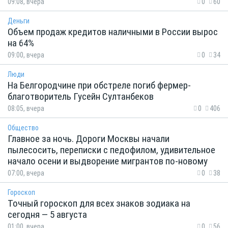
09:08, вчера
0
60
Деньги
Объем продаж кредитов наличными в России вырос
на 64%
09:00, вчера
0
34
Люди
На Белгородчине при обстреле погиб фермер-
благотворитель Гусейн Султанбеков
08:05, вчера
0
406
Общество
Главное за ночь. Дороги Москвы начали
пылесосить, переписки с педофилом, удивительное
начало осени и выдворение мигрантов по-новому
07:00, вчера
0
38
Гороскоп
Точный гороскоп для всех знаков зодиака на
сегодня — 5 августа
01:00, вчера
0
56