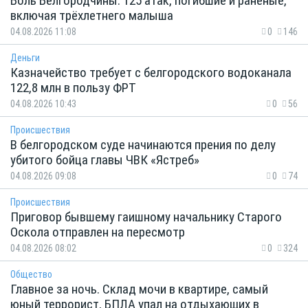
Боль Белгородчины: 125 атак, погибшие и раненые,
включая трёхлетнего малыша
04.08.2026 11:08
0
146
Деньги
Казначейство требует с белгородского водоканала
122,8 млн в пользу ФРТ
04.08.2026 10:43
0
56
Происшествия
В белгородском суде начинаются прения по делу
убитого бойца главы ЧВК «Ястреб»
04.08.2026 09:08
0
74
Происшествия
Приговор бывшему гаишному начальнику Старого
Оскола отправлен на пересмотр
04.08.2026 08:02
0
324
Общество
Главное за ночь. Склад мочи в квартире, самый
юный террорист, БПЛА упал на отдыхающих в