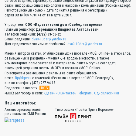
Сетевое издание, зарегистрировано Федеральной службой по надзору в сфере
связи, информационных технологий и массовых коммуникаций (Роскомнадзор).
Регистрационный номер и дата принятия решения о регистрации:
серия Эл №ФС77-78141 от 13 марта 2020 г.
Учредитель:
ООО «Издательский дом «Свободная пресса»
Главный редактор:
Деревяшкин Владислав Анатольевич
Телефон редакции:
(4722) 33-58-25
E-mail редакции:
dva3-10der@yandex.ru
Для юридически значимых сообщений:
dva3-10der@yandex.ru
Мнения авторов статей, опубликованных на портале «МОЁ! Online», материалов,
размещённых в разделах «Мнения», «Народные новости», а также
комментариев пользователей к материалам сайта могут не совпадать
с позицией редакции газеты «МОЁ!» и портала «МОЁ! Online».
По вопросам размещения рекламы на сайте обращайтесь:
почта:
lip@kpv.ru
с пометкой «Реклама на портале "МОЁ! Белгород"»,
или по телефону (473) 267-94-13
RSS
Подписка на новости:
«МОЁ! Белгород» в сети:
«Дзен»
,
«ВКонтакте»
,
Telegram
,
Одноклассники
Наши партнёры:
Альянс руководителей
Типография «Прайм Принт Воронеж»
региональных СМИ России