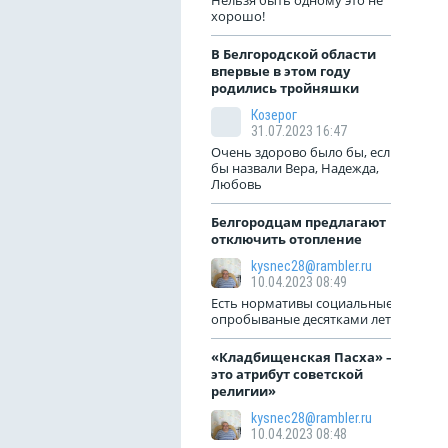
Нельзя быть одному это не
хорошо!
В Белгородской области
впервые в этом году
родились тройняшки
Козерог
31.07.2023 16:47
Очень здорово было бы, если
бы назвали Вера, Надежда,
Любовь
Белгородцам предлагают
отключить отопление
kysnec28@rambler.ru
10.04.2023 08:49
Есть нормативы социальные
опробываные десятками лет!
«Кладбищенская Пасха» —
это атрибут советской
религии»
kysnec28@rambler.ru
10.04.2023 08:48