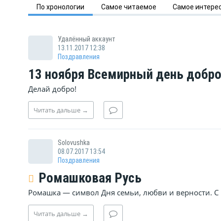
По
хронологии
Самое
читаемое
Самое
интере
Удалённый аккаунт
13.11.2017 12:38
Поздравления
13 ноября Всемирный день добр
Делай добро!
Читать
дальше
→
Solovushka
08.07.2017 13:54
Поздравления
Ромашковая Русь
Ромашка — символ Дня семьи, любви и верности. С 
Читать
дальше
→