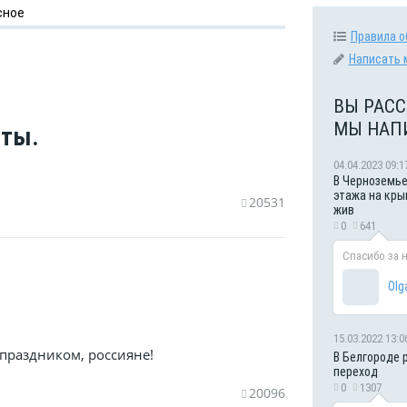
сное
Правила о
Написать 
ВЫ РАСС
МЫ НАП
оты.
04.04.2023 09:1
В Черноземье
этажа на кры
20531
жив
0
641
Спасибо за 
Olg
15.03.2022 13:0
праздником, россияне!
В Белгороде 
переход
0
1307
20096