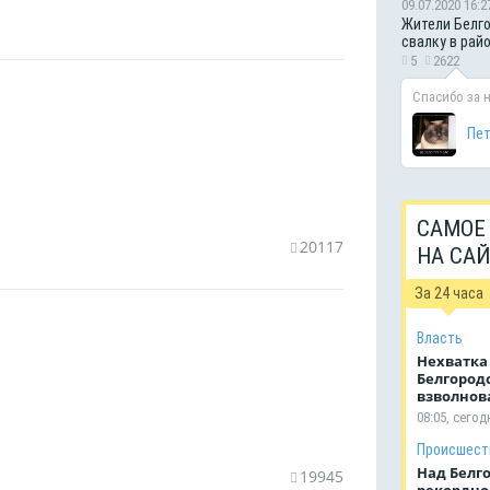
09.07.2020 16:2
Жители Белго
свалку в рай
5
2622
Спасибо за 
Пе
САМОЕ
20117
НА СА
За 24 часа
Власть
Нехватка
Белгород
взволнов
08:05, сегод
Происшест
Над Белг
19945
рекордное