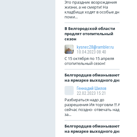
Это праздник возрождения
жизни, а не смерти! На
кладбище ходят в особые дни
поми...
В Белгородской области
продлят отопительный
сезон
kysnec28@rambler.ru
10.04.2023 08:40
С 15 октября по 15 апреля
отопительный сезон!
Белгородцев обманывают
на ярмарке выходного дня
Геннадий Шилов
22.02.2023 15:21
Разбираться надо до
разрешения Ия торговли !!! А
сейчас поздно- отвечать надо
за...
Белгородцев обманывают
на ярмарке выходного дня