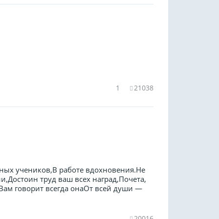
1
21038
ьных учеников,В работе вдохновения.Не
ии,Достоин труд ваш всех наград,Почета,
.Вам говорит всегда онаОт всей души —
20016