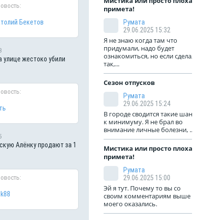
Мистика или просто плохая
новость:
примета!
толий Бекетов
Румата
29.06.2025 15:32
Я не знаю когда там что
придумали, надо будет
3
ознакомиться, но если сделали
а улице жестоко убили
так,...
Сезон отпусков
новость:
Румата
29.06.2025 15:24
ть
В городе сводится такие шансы
к минимуму. Я не брал во
внимание личные болезни, ...
5
кую Алёнку продают за 1
Мистика или просто плохая
примета!
Румата
новость:
29.06.2025 15:00
Эй я тут. Почему то вы со
ik88
своим комментариям выше
моего оказались.