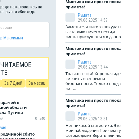
Мистика или просто плохая
7
примета!
рода пожаловались на
оне рынка «Восход»
Румата
29.06.2025 14:59
Заметьте, я никого никуда не
новость:
заставляю ничего нести,а
лишь прислушаться к данной...
тр Максимыч
Мистика или просто плохая
примета!
Румата
 ЧИТАЕМОЕ
29.06.2025 13:44
ЙТЕ
Только селфи! Хорошая идея
сменить цвет ремня
За 7 Дней
За месяц
безопасности. Только продают
ли т...
Мистика или просто плохая
 врачей в
примета!
ской области
ала Путина
Румата
ня
0
240
29.06.2025 13:31
Нет никакой статистики. Это
вия
мои наблюдения При чем тут
ородчиной сбито
фотомодели? Верить или не...
 количество: 17