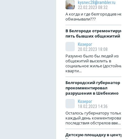
kysnec28@rambler.ru
22.02.2023 08:32
А когда и где белгородцев не
обманывали???
В Белгороде отремонтируют
пять бывших общежитий
Козерог
20.02.2023 18:08
Разумно было бы людей из
общежитий выселить в
социальное жилье (достойные
кварти...
Белгородский губернатор
прокомментировал
разрушения в Шебекино
Козерог
18.02.2023 14:36
Осталось губернатору только
каждый день комментировать
последствия обстрелов вве...
Детскую площадку в центре