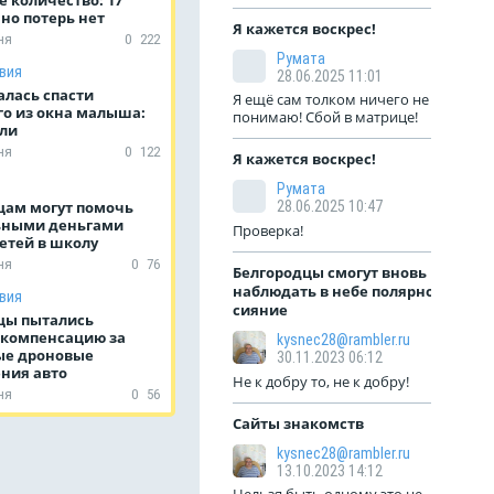
но потерь нет
Я кажется воскрес!
ня
0
222
Румата
вия
28.06.2025 11:01
алась спасти
Я ещё сам толком ничего не
о из окна малыша:
понимаю! Сбой в матрице!
бли
ня
0
122
Я кажется воскрес!
Румата
цам могут помочь
28.06.2025 10:47
ьными деньгами
Проверка!
етей в школу
ня
0
76
Белгородцы смогут вновь
наблюдать в небе полярное
вия
сияние
цы пытались
 компенсацию за
kysnec28@rambler.ru
ые дроновые
30.11.2023 06:12
ния авто
Не к добру то, не к добру!
ня
0
56
Сайты знакомств
kysnec28@rambler.ru
13.10.2023 14:12