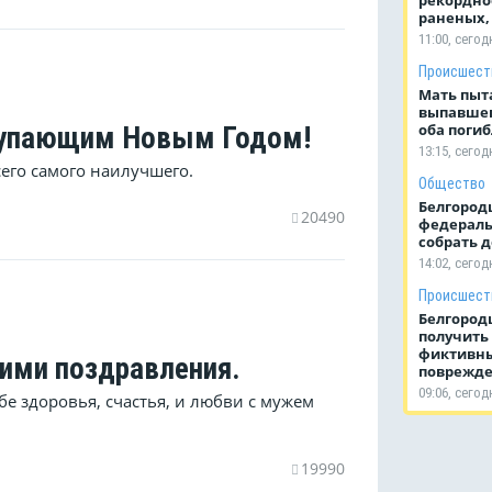
раненых, 
11:00, сегод
Происшест
Мать пыт
выпавшег
оба поги
тупающим Новым Годом!
13:15, сегод
сего самого наилучшего.
Общество
Белгород
20490
федерал
собрать д
14:02, сегод
Происшест
Белгород
получить
фиктивн
рими поздравления.
поврежде
09:06, сегод
е здоровья, счастья, и любви с мужем
19990