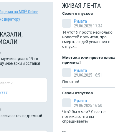
ЖИВАЯ ЛЕНТА
бщения на МОЁ! Online
Сезон отпусков
модератору
Румата
29.06.2025 17:34
И что? Я просто несколько
КАЗАЛИ,
новостей прочитал, про
ИСАЛИ
смерть людей уехавших в
отпуск...
7
Мистика или просто плохая
 мужчина упал с 19-го
примета!
шу иномарки и остался
Румата
29.06.2025 16:51
Понятно!
новость:
Сезон отпусков
a777
Румата
29.06.2025 16:50
6
Что? Вы о чем? Я вас не
рассыпается подземный
понимаю, что вы
спрашиваете?