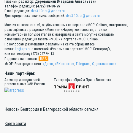
Главный редактор:
Деревяшкин Владислав Анатольевич
Телефон редакции:
(4722) 33-58-25
E-mail редакции:
dva3-10der@yandex.ru
Для юридически значимых сообщений:
dva3-10der@yandex.ru
Мнения авторов статей, опубликованных на портале «МОЁ! Online», материалов,
размещённых в разделах «Мнения», «Народные новости», а также
комментариев пользователей к материалам сайта могут не совпадать
с позицией редакции газеты «МОЁ!» и портала «МОЁ! Online».
По вопросам размещения рекламы на сайте обращайтесь:
почта:
lip@kpv.ru
с пометкой «Реклама на портале "МОЁ! Белгород"»,
или по телефону (473) 267-94-13
RSS
Подписка на новости:
«МОЁ! Белгород» в сети:
«Дзен»
,
«ВКонтакте»
,
Telegram
,
Одноклассники
Наши партнёры:
Альянс руководителей
Типография «Прайм Принт Воронеж»
региональных СМИ России
Новости Белгорода и Белгородской области сегодня
Карта сайта