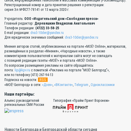
связи, информационных технологий и массовых коммуникаций (Роскомнадзор).
Регистрационный номер и дата принятия решения о регистрации:
серия Эл №ФС77-78141 от 13 марта 2020 г.
Учредитель:
ООО «Издательский дом «Свободная пресса»
Главный редактор:
Деревяшкин Владислав Анатольевич
Телефон редакции:
(4722) 33-58-25
E-mail редакции:
dva3-10der@yandex.ru
Для юридически значимых сообщений:
dva3-10der@yandex.ru
Мнения авторов статей, опубликованных на портале «МОЁ! Online», материалов,
размещённых в разделах «Мнения», «Народные новости», а также
комментариев пользователей к материалам сайта могут не совпадать
с позицией редакции газеты «МОЁ!» и портала «МОЁ! Online».
По вопросам размещения рекламы на сайте обращайтесь:
почта:
lip@kpv.ru
с пометкой «Реклама на портале "МОЁ! Белгород"»,
или по телефону (473) 267-94-13
RSS
Подписка на новости:
«МОЁ! Белгород» в сети:
«Дзен»
,
«ВКонтакте»
,
Telegram
,
Одноклассники
Наши партнёры:
Альянс руководителей
Типография «Прайм Принт Воронеж»
региональных СМИ России
Новости Белгорода и Белгородской области сегодня