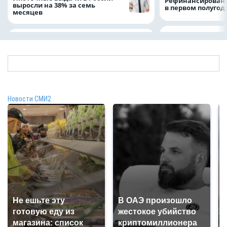
Рефинансировани
выросли на 38% за семь
в первом полугоди
месяцев
Новости СМИ2
Не ешьте эту
В ОАЭ произошло
готовую еду из
жестокое убийство
магазина: список
криптомиллионера