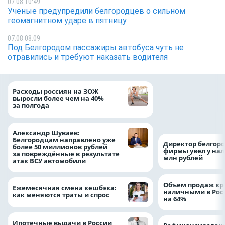
07.08 10:49
Учёные предупредили белгородцев о сильном
геомагнитном ударе в пятницу
07.08 08:09
Под Белгородом пассажиры автобуса чуть не
отравились и требуют наказать водителя
Президент Росси
Расходы россиян на ЗОЖ
Путин провёл раб
выросли более чем на 40%
с врио губернато
за полгода
Белгородской обл
Александром Шу
Александр Шуваев:
Белгородцам направлено уже
Директор белгор
более 50 миллионов рублей
фирмы увел у нал
за повреждённые в результате
млн рублей
атак ВСУ автомобили
Объем продаж кр
Ежемесячная смена кешбэка:
наличными в Рос
как меняются траты и спрос
на 64%
Ипотечные выдачи в России