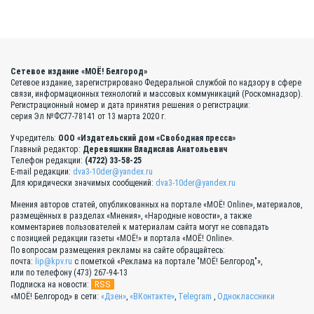
Сетевое издание «МОЁ! Белгород»
Сетевое издание, зарегистрировано Федеральной службой по надзору в сфере
связи, информационных технологий и массовых коммуникаций (Роскомнадзор).
Регистрационный номер и дата принятия решения о регистрации:
серия Эл №ФС77-78141 от 13 марта 2020 г.
Учредитель:
ООО «Издательский дом «Свободная пресса»
Главный редактор:
Деревяшкин Владислав Анатольевич
Телефон редакции:
(4722) 33-58-25
E-mail редакции:
dva3-10der@yandex.ru
Для юридически значимых сообщений:
dva3-10der@yandex.ru
Мнения авторов статей, опубликованных на портале «МОЁ! Online», материалов,
размещённых в разделах «Мнения», «Народные новости», а также
комментариев пользователей к материалам сайта могут не совпадать
с позицией редакции газеты «МОЁ!» и портала «МОЁ! Online».
По вопросам размещения рекламы на сайте обращайтесь:
почта:
lip@kpv.ru
с пометкой «Реклама на портале "МОЁ! Белгород"»,
или по телефону (473) 267-94-13
RSS
Подписка на новости:
«МОЁ! Белгород» в сети:
«Дзен»
,
«ВКонтакте»
,
Telegram
,
Одноклассники