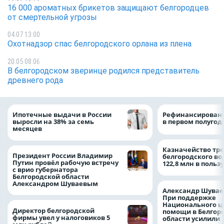
16 000 ароматных брикетов защищают белгородцев
от смертельной угрозы
04.07 13:00
Охотнадзор спас белгородского орлана из плена
20.05 08:06
В белгородском зверинце родился представитель
древнего рода
Ипотечные выдачи в России
Рефинансировани
выросли на 38% за семь
в первом полугоди
месяцев
Казначейство тре
Президент России Владимир
белгородского в
Путин провёл рабочую встречу
122,8 млн в польз
с врио губернатора
Белгородской области
Александром Шуваевым
Александр Шувае
При поддержке
Национального ц
Директор белгородской
помощи в Белгор
фирмы увел у налоговиков 5
области усилили