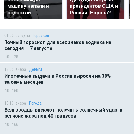
машину напали и
президентов США и
подожгли.
России: Европа?
01:00, сегодня
Гороскоп
Точный гороскоп для всех знаков зодиака на
сегодня — 7 августа
0
28
18:05, вчера
Деньги
Ипотечные выдачи в России выросли на 38%
за семь месяцев
0
60
15:10, вчера
Погода
Белгородцы рискуют получить солнечный удар: в
регионе жара под 40 градусов
0
66