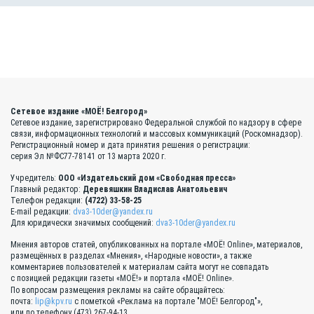
Сетевое издание «МОЁ! Белгород»
Сетевое издание, зарегистрировано Федеральной службой по надзору в сфере
связи, информационных технологий и массовых коммуникаций (Роскомнадзор).
Регистрационный номер и дата принятия решения о регистрации:
серия Эл №ФС77-78141 от 13 марта 2020 г.
Учредитель:
ООО «Издательский дом «Свободная пресса»
Главный редактор:
Деревяшкин Владислав Анатольевич
Телефон редакции:
(4722) 33-58-25
E-mail редакции:
dva3-10der@yandex.ru
Для юридически значимых сообщений:
dva3-10der@yandex.ru
Мнения авторов статей, опубликованных на портале «МОЁ! Online», материалов,
размещённых в разделах «Мнения», «Народные новости», а также
комментариев пользователей к материалам сайта могут не совпадать
с позицией редакции газеты «МОЁ!» и портала «МОЁ! Online».
По вопросам размещения рекламы на сайте обращайтесь:
почта:
lip@kpv.ru
с пометкой «Реклама на портале "МОЁ! Белгород"»,
или по телефону (473) 267-94-13