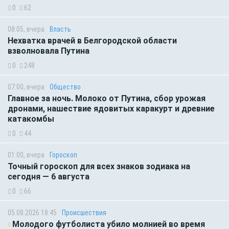
0
62
08:05, вчера
Власть
Нехватка врачей в Белгородской области
взволновала Путина
0
248
07:00, вчера
Общество
Главное за ночь. Молоко от Путина, сбор урожая
дронами, нашествие ядовитых каракурт и древние
катакомбы
0
44
01:00, вчера
Гороскоп
Точный гороскоп для всех знаков зодиака на
сегодня — 6 августа
0
66
05.08.2026 18:45
Происшествия
Молодого футболиста убило молнией во время