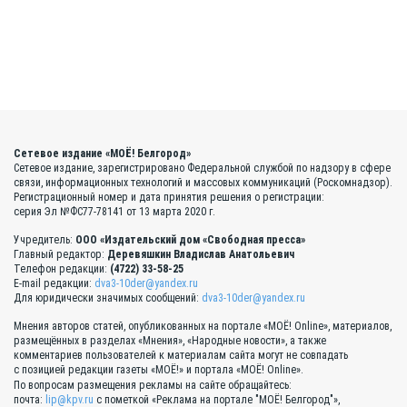
Сетевое издание «МОЁ! Белгород»
Сетевое издание, зарегистрировано Федеральной службой по надзору в сфере
связи, информационных технологий и массовых коммуникаций (Роскомнадзор).
Регистрационный номер и дата принятия решения о регистрации:
серия Эл №ФС77-78141 от 13 марта 2020 г.
Учредитель:
ООО «Издательский дом «Свободная пресса»
Главный редактор:
Деревяшкин Владислав Анатольевич
Телефон редакции:
(4722) 33-58-25
E-mail редакции:
dva3-10der@yandex.ru
Для юридически значимых сообщений:
dva3-10der@yandex.ru
Мнения авторов статей, опубликованных на портале «МОЁ! Online», материалов,
размещённых в разделах «Мнения», «Народные новости», а также
комментариев пользователей к материалам сайта могут не совпадать
с позицией редакции газеты «МОЁ!» и портала «МОЁ! Online».
По вопросам размещения рекламы на сайте обращайтесь:
почта:
lip@kpv.ru
с пометкой «Реклама на портале "МОЁ! Белгород"»,