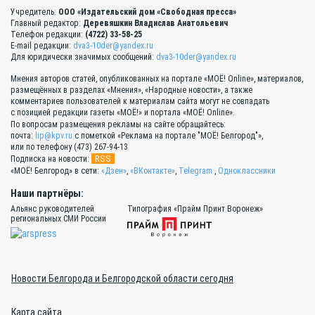
Учредитель:
ООО «Издательский дом «Свободная пресса»
Главный редактор:
Деревяшкин Владислав Анатольевич
Телефон редакции:
(4722) 33-58-25
E-mail редакции:
dva3-10der@yandex.ru
Для юридически значимых сообщений:
dva3-10der@yandex.ru
Мнения авторов статей, опубликованных на портале «МОЁ! Online», материалов,
размещённых в разделах «Мнения», «Народные новости», а также
комментариев пользователей к материалам сайта могут не совпадать
с позицией редакции газеты «МОЁ!» и портала «МОЁ! Online».
По вопросам размещения рекламы на сайте обращайтесь:
почта:
lip@kpv.ru
с пометкой «Реклама на портале "МОЁ! Белгород"»,
или по телефону (473) 267-94-13
RSS
Подписка на новости:
«МОЁ! Белгород» в сети:
«Дзен»
,
«ВКонтакте»
,
Telegram
,
Одноклассники
Наши партнёры:
Альянс руководителей
Типография «Прайм Принт Воронеж»
региональных СМИ России
Новости Белгорода и Белгородской области сегодня
Карта сайта