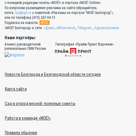
с позицией редакции газеты «МОЁ!» и портала «МОЁ! Online».
По вопросам размещения рекламы на сайте обращайтесь:
почта:
lip@kpv.ru
с пометкой «Реклама на портале "МОЁ! Белгород"»,
или по телефону (473) 267-94-13
RSS
Подписка на новости:
«МОЁ! Белгород» в сети:
«Дзен»
,
«ВКонтакте»
,
Telegram
,
Одноклассники
Наши партнёры:
Альянс руководителей
Типография «Прайм Принт Воронеж»
региональных СМИ России
Новости Белгорода и Белгородской области сегодня
Карта сайта
Сад и огород весной: полезные советы
Работа в команде «МОЁ!»
Правила общения