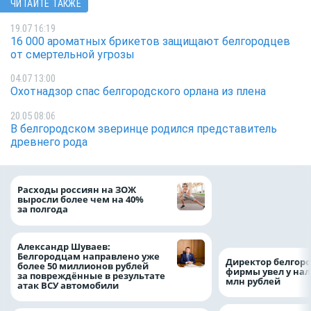
ЧИТАЙТЕ ТАКЖЕ
19.07 16:19
16 000 ароматных брикетов защищают белгородцев
от смертельной угрозы
04.07 13:00
Охотнадзор спас белгородского орлана из плена
20.05 08:06
В белгородском зверинце родился представитель
древнего рода
Президент Росси
Расходы россиян на ЗОЖ
Путин провёл раб
выросли более чем на 40%
с врио губернато
за полгода
Белгородской обл
Александром Шу
Александр Шуваев:
Белгородцам направлено уже
Директор белгор
более 50 миллионов рублей
фирмы увел у нал
за повреждённые в результате
млн рублей
атак ВСУ автомобили