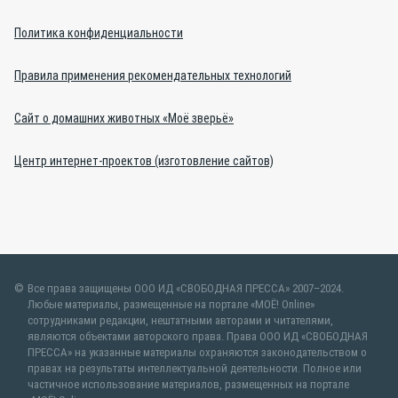
Политика конфиденциальности
Правила применения рекомендательных технологий
Сайт о домашних животных «Моё зверьё»
Центр интернет-проектов (изготовление сайтов)
Все права защищены ООО ИД «СВОБОДНАЯ ПРЕССА» 2007–2024.
Любые материалы, размещенные на портале «МОЁ! Online»
сотрудниками редакции, нештатными авторами и читателями,
являются объектами авторского права. Права ООО ИД «СВОБОДНАЯ
ПРЕССА» на указанные материалы охраняются законодательством о
правах на результаты интеллектуальной деятельности. Полное или
частичное использование материалов, размещенных на портале