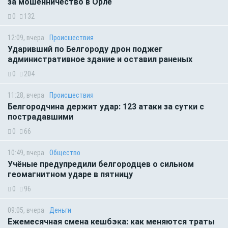
за мошенничество в Орле
0
132
12:09, вчера
Происшествия
Ударивший по Белгороду дрон поджег
административное здание и оставил раненых
0
204
11:28, вчера
Происшествия
Белгородчина держит удар: 123 атаки за сутки с
пострадавшими
0
66
10:49, вчера
Общество
Учёные предупредили белгородцев о сильном
геомагнитном ударе в пятницу
0
96
09:05, вчера
Деньги
Ежемесячная смена кешбэка: как меняются траты