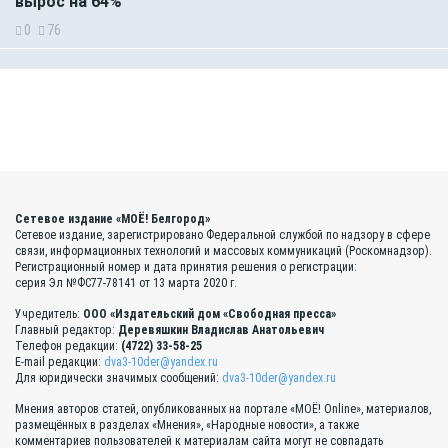
вырос на 64%
0
76
Сетевое издание «МОЁ! Белгород»
Сетевое издание, зарегистрировано Федеральной службой по надзору в сфере
связи, информационных технологий и массовых коммуникаций (Роскомнадзор).
Регистрационный номер и дата принятия решения о регистрации:
серия Эл №ФС77-78141 от 13 марта 2020 г.
Учредитель:
ООО «Издательский дом «Свободная пресса»
Главный редактор:
Деревяшкин Владислав Анатольевич
Телефон редакции:
(4722) 33-58-25
E-mail редакции:
dva3-10der@yandex.ru
Для юридически значимых сообщений:
dva3-10der@yandex.ru
Мнения авторов статей, опубликованных на портале «МОЁ! Online», материалов,
размещённых в разделах «Мнения», «Народные новости», а также
комментариев пользователей к материалам сайта могут не совпадать