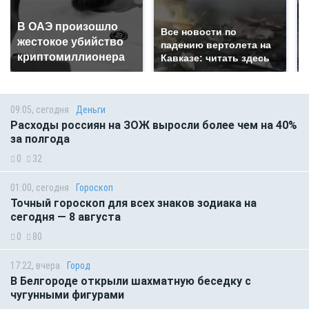
В ОАЭ произошло
Все новости по
жестокое убийство
падению вертолета на
криптомиллионера
Кавказе: читать здесь
09:05, сегодня
Деньги
Расходы россиян на ЗОЖ выросли более чем на 40%
за полгода
0
32
01:00, сегодня
Гороскоп
Точный гороскоп для всех знаков зодиака на
сегодня — 8 августа
0
80
17:22, вчера
Город
В Белгороде открыли шахматную беседку с
чугунными фигурами