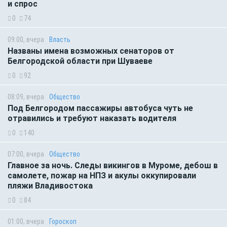
и спрос
0
74
09:00, вчера
Власть
Названы имена возможных сенаторов от
Белгородской области при Шуваеве
0
92
08:09, вчера
Общество
Под Белгородом пассажиры автобуса чуть не
отравились и требуют наказать водителя
0
140
07:00, вчера
Общество
Главное за ночь. Следы викингов в Муроме, дебош в
самолете, пожар на НПЗ и акулы оккупировали
пляжи Владивостока
0
84
01:00, вчера
Гороскоп