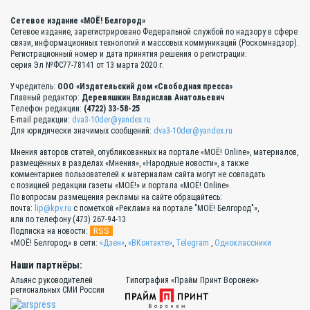
Сетевое издание «МОЁ! Белгород»
Сетевое издание, зарегистрировано Федеральной службой по надзору в сфере
связи, информационных технологий и массовых коммуникаций (Роскомнадзор).
Регистрационный номер и дата принятия решения о регистрации:
серия Эл №ФС77-78141 от 13 марта 2020 г.
Учредитель:
ООО «Издательский дом «Свободная пресса»
Главный редактор:
Деревяшкин Владислав Анатольевич
Телефон редакции:
(4722) 33-58-25
E-mail редакции:
dva3-10der@yandex.ru
Для юридически значимых сообщений:
dva3-10der@yandex.ru
Мнения авторов статей, опубликованных на портале «МОЁ! Online», материалов,
размещённых в разделах «Мнения», «Народные новости», а также
комментариев пользователей к материалам сайта могут не совпадать
с позицией редакции газеты «МОЁ!» и портала «МОЁ! Online».
По вопросам размещения рекламы на сайте обращайтесь:
почта:
lip@kpv.ru
с пометкой «Реклама на портале "МОЁ! Белгород"»,
или по телефону (473) 267-94-13
RSS
Подписка на новости:
«МОЁ! Белгород» в сети:
«Дзен»
,
«ВКонтакте»
,
Telegram
,
Одноклассники
Наши партнёры:
Альянс руководителей
Типография «Прайм Принт Воронеж»
региональных СМИ России