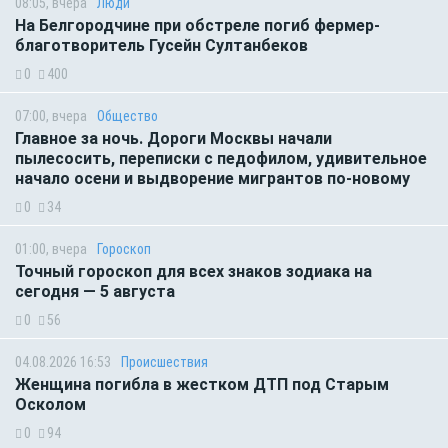
08:05, вчера
Люди
На Белгородчине при обстреле погиб фермер-
благотворитель Гусейн Султанбеков
0
400
07:00, вчера
Общество
Главное за ночь. Дороги Москвы начали
пылесосить, переписки с педофилом, удивительное
начало осени и выдворение мигрантов по-новому
0
34
01:00, вчера
Гороскоп
Точный гороскоп для всех знаков зодиака на
сегодня — 5 августа
0
56
04.08.2026 16:53
Происшествия
Женщина погибла в жестком ДТП под Старым
Осколом
0
94