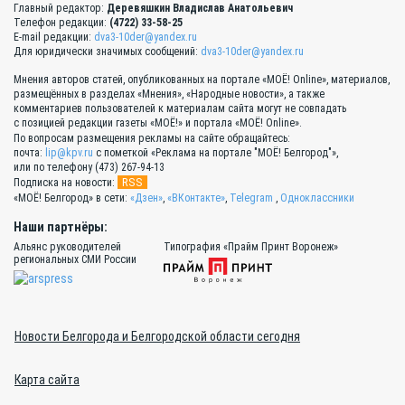
Главный редактор:
Деревяшкин Владислав Анатольевич
Телефон редакции:
(4722) 33-58-25
E-mail редакции:
dva3-10der@yandex.ru
Для юридически значимых сообщений:
dva3-10der@yandex.ru
Мнения авторов статей, опубликованных на портале «МОЁ! Online», материалов,
размещённых в разделах «Мнения», «Народные новости», а также
комментариев пользователей к материалам сайта могут не совпадать
с позицией редакции газеты «МОЁ!» и портала «МОЁ! Online».
По вопросам размещения рекламы на сайте обращайтесь:
почта:
lip@kpv.ru
с пометкой «Реклама на портале "МОЁ! Белгород"»,
или по телефону (473) 267-94-13
RSS
Подписка на новости:
«МОЁ! Белгород» в сети:
«Дзен»
,
«ВКонтакте»
,
Telegram
,
Одноклассники
Наши партнёры:
Альянс руководителей
Типография «Прайм Принт Воронеж»
региональных СМИ России
Новости Белгорода и Белгородской области сегодня
Карта сайта