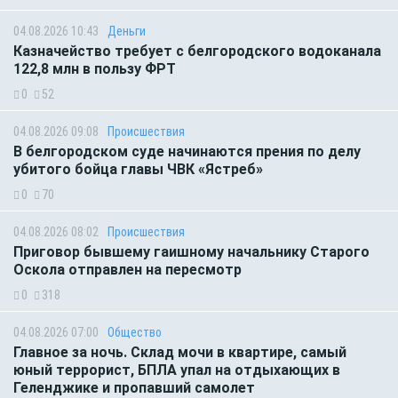
04.08.2026 10:43
Деньги
Казначейство требует с белгородского водоканала
122,8 млн в пользу ФРТ
0
52
04.08.2026 09:08
Происшествия
В белгородском суде начинаются прения по делу
убитого бойца главы ЧВК «Ястреб»
0
70
04.08.2026 08:02
Происшествия
Приговор бывшему гаишному начальнику Старого
Оскола отправлен на пересмотр
0
318
04.08.2026 07:00
Общество
Главное за ночь. Склад мочи в квартире, самый
юный террорист, БПЛА упал на отдыхающих в
Геленджике и пропавший самолет