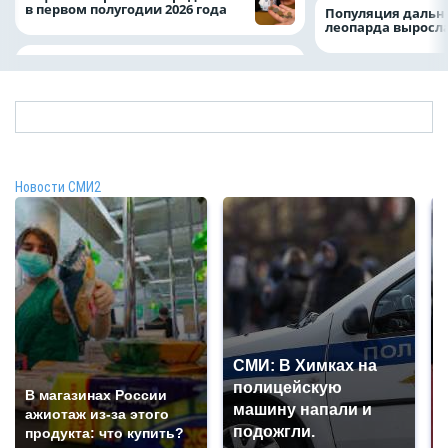
в первом полугодии 2026 года
Популяция дальн
леопарда выросла
Новости СМИ2
СМИ: В Химках на
полицейскую
В магазинах России
машину напали и
ажиотаж из-за этого
подожгли.
продукта: что купить?