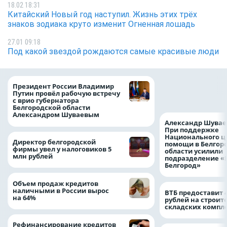
18.02 18:31
Китайский Новый год наступил. Жизнь этих трёх
знаков зодиака круто изменит Огненная лошадь
27.01 09:18
Под какой звездой рождаются самые красивые люди
Казначейство тре
Президент России Владимир
белгородского в
Путин провёл рабочую встречу
122,8 млн в польз
с врио губернатора
Белгородской области
Александром Шуваевым
Александр Шувае
При поддержке
Национального ц
Директор белгородской
помощи в Белгор
фирмы увел у налоговиков 5
области усилили
млн рублей
подразделение «
Белгород»
Объем продаж кредитов
наличными в России вырос
ВТБ предоставит 
на 64%
рублей на строит
складских компл
Рефинансирование кредитов