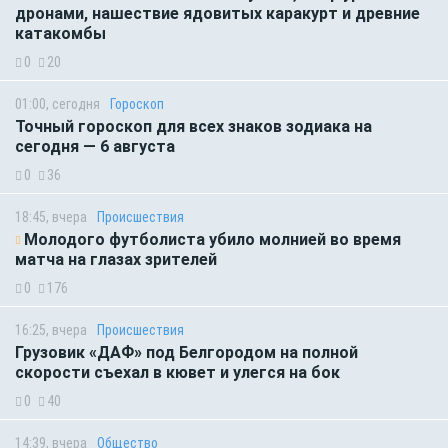
дронами, нашествие ядовитых каракурт и древние
катакомбы
0
20
01:00, сегодня
Гороскоп
Точный гороскоп для всех знаков зодиака на
сегодня — 6 августа
0
36
18:45, вчера
Происшествия
Молодого футболиста убило молнией во время
матча на глазах зрителей
0
176
16:25, вчера
Происшествия
Грузовик «ДАФ» под Белгородом на полной
скорости съехал в кювет и улегся на бок
0
40
14:39, вчера
Общество