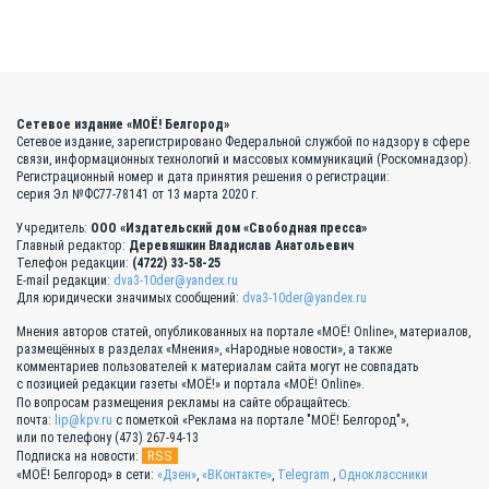
Сетевое издание «МОЁ! Белгород»
Сетевое издание, зарегистрировано Федеральной службой по надзору в сфере
связи, информационных технологий и массовых коммуникаций (Роскомнадзор).
Регистрационный номер и дата принятия решения о регистрации:
серия Эл №ФС77-78141 от 13 марта 2020 г.
Учредитель:
ООО «Издательский дом «Свободная пресса»
Главный редактор:
Деревяшкин Владислав Анатольевич
Телефон редакции:
(4722) 33-58-25
E-mail редакции:
dva3-10der@yandex.ru
Для юридически значимых сообщений:
dva3-10der@yandex.ru
Мнения авторов статей, опубликованных на портале «МОЁ! Online», материалов,
размещённых в разделах «Мнения», «Народные новости», а также
комментариев пользователей к материалам сайта могут не совпадать
с позицией редакции газеты «МОЁ!» и портала «МОЁ! Online».
По вопросам размещения рекламы на сайте обращайтесь:
почта:
lip@kpv.ru
с пометкой «Реклама на портале "МОЁ! Белгород"»,
или по телефону (473) 267-94-13
RSS
Подписка на новости:
«МОЁ! Белгород» в сети:
«Дзен»
,
«ВКонтакте»
,
Telegram
,
Одноклассники