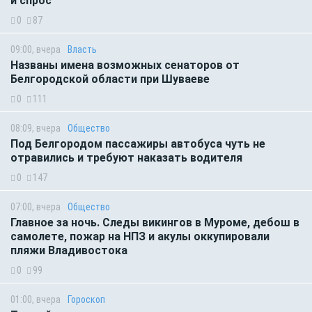
и спрос
0
87
09:00, вчера
Власть
Названы имена возможных сенаторов от
Белгородской области при Шуваеве
0
111
08:09, вчера
Общество
Под Белгородом пассажиры автобуса чуть не
отравились и требуют наказать водителя
0
147
07:00, вчера
Общество
Главное за ночь. Следы викингов в Муроме, дебош в
самолете, пожар на НПЗ и акулы оккупировали
пляжи Владивостока
0
99
01:00, вчера
Гороскоп