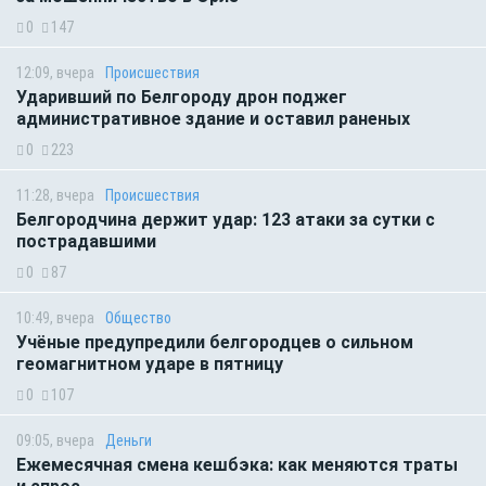
0
147
12:09, вчера
Происшествия
Ударивший по Белгороду дрон поджег
административное здание и оставил раненых
0
223
11:28, вчера
Происшествия
Белгородчина держит удар: 123 атаки за сутки с
пострадавшими
0
87
10:49, вчера
Общество
Учёные предупредили белгородцев о сильном
геомагнитном ударе в пятницу
0
107
09:05, вчера
Деньги
Ежемесячная смена кешбэка: как меняются траты