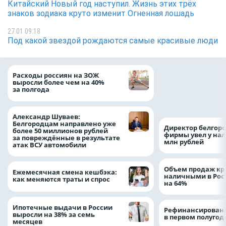
Китайский Новый год наступил. Жизнь этих трёх
знаков зодиака круто изменит Огненная лошадь
27.01 09:18
Под какой звездой рождаются самые красивые люди
Президент Росси
Расходы россиян на ЗОЖ
Путин провёл раб
выросли более чем на 40%
с врио губернато
за полгода
Белгородской обл
Александром Шу
Александр Шуваев:
Белгородцам направлено уже
Директор белгор
более 50 миллионов рублей
фирмы увел у нал
за повреждённые в результате
млн рублей
атак ВСУ автомобили
Объем продаж кр
Ежемесячная смена кешбэка:
наличными в Рос
как меняются траты и спрос
на 64%
Ипотечные выдачи в России
Рефинансировани
выросли на 38% за семь
в первом полугоди
месяцев