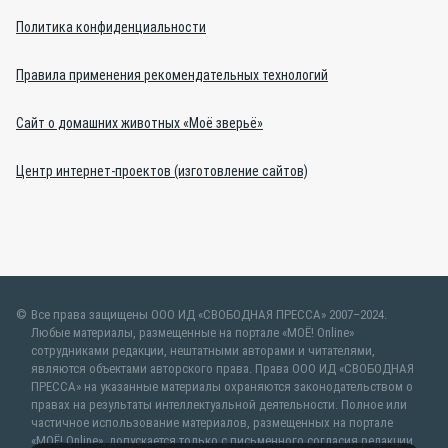
Политика конфиденциальности
Правила применения рекомендательных технологий
Сайт о домашних животных «Моё зверьё»
Центр интернет-проектов (изготовление сайтов)
Все права защищены ООО ИД «СВОБОДНАЯ ПРЕССА» 2007–2024.
Любые материалы, размещенные на портале «МОЁ! Online»
сотрудниками редакции, нештатными авторами и читателями,
являются объектами авторского права. Права ООО ИД «СВОБОДНАЯ
ПРЕССА» на указанные материалы охраняются законодательством о
правах на результаты интеллектуальной деятельности. Полное или
частичное использование материалов, размещенных на портале
«МОЁ! Online», допускается только с письменного согласия редакции