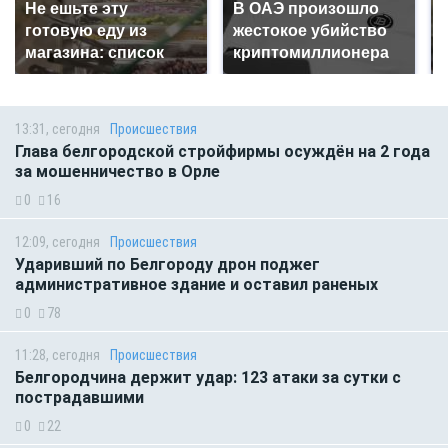
Не ешьте эту
В ОАЭ произошло
готовую еду из
жестокое убийство
магазина: список
криптомиллионера
13:31, сегодня
Происшествия
Глава белгородской стройфирмы осуждён на 2 года
за мошенничество в Орле
0
16
12:09, сегодня
Происшествия
Ударивший по Белгороду дрон поджег
административное здание и оставил раненых
0
78
11:28, сегодня
Происшествия
Белгородчина держит удар: 123 атаки за сутки с
пострадавшими
0
22