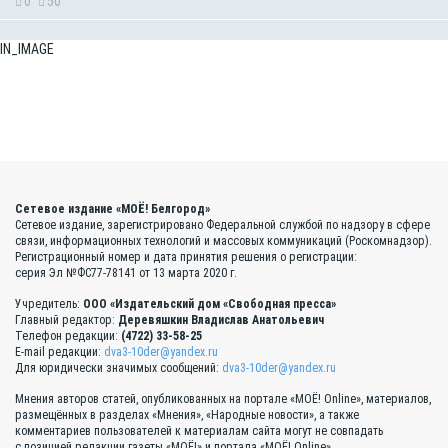
0
50
IN_IMAGE
Сетевое издание «МОЁ! Белгород»
Сетевое издание, зарегистрировано Федеральной службой по надзору в сфере
связи, информационных технологий и массовых коммуникаций (Роскомнадзор).
Регистрационный номер и дата принятия решения о регистрации:
серия Эл №ФС77-78141 от 13 марта 2020 г.
Учредитель:
ООО «Издательский дом «Свободная пресса»
Главный редактор:
Деревяшкин Владислав Анатольевич
Телефон редакции:
(4722) 33-58-25
E-mail редакции:
dva3-10der@yandex.ru
Для юридически значимых сообщений:
dva3-10der@yandex.ru
Мнения авторов статей, опубликованных на портале «МОЁ! Online», материалов,
размещённых в разделах «Мнения», «Народные новости», а также
комментариев пользователей к материалам сайта могут не совпадать
с позицией редакции газеты «МОЁ!» и портала «МОЁ! Online».