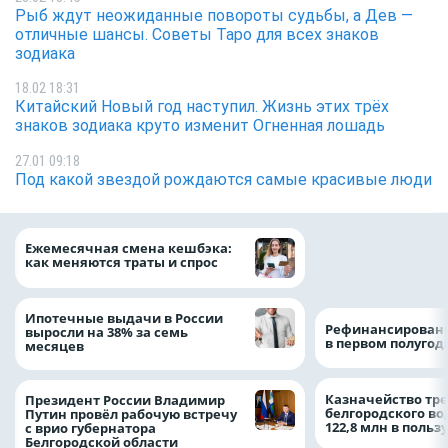
Рыб ждут неожиданные повороты судьбы, а Дев —
отличные шансы. Советы Таро для всех знаков
зодиака
18.02 18:31
Китайский Новый год наступил. Жизнь этих трёх
знаков зодиака круто изменит Огненная лошадь
27.01 09:18
Под какой звездой рождаются самые красивые люди
Объем продаж кр
Ежемесячная смена кешбэка:
наличными в Рос
как меняются траты и спрос
на 64%
Ипотечные выдачи в России
Рефинансировани
выросли на 38% за семь
в первом полугоди
месяцев
Казначейство тре
Президент России Владимир
белгородского в
Путин провёл рабочую встречу
122,8 млн в польз
с врио губернатора
Белгородской области