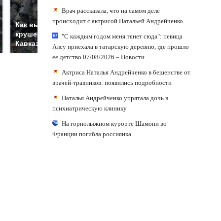
Врач рассказала, что на самом деле
Такую зиму в России
происходит с актрисой Натальей Андрейченко
Как выглядит место
никто не ждал: как
крушение вертолета на
"С каждым годом меня тянет сюда": певица
так?!
Кавказе: смотреть
Алсу приехала в татарскую деревню, где прошло
ее детство 07/08/2026 – Новости
Актриса Наталья Андрейченко в бешенстве от
врачей-травников: появились подробности
Наталья Андрейченко упрятала дочь в
психиатрическую клинику
На горнолыжном курорте Шамони во
Франции погибла россиянка