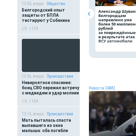
13:50, вчера
Общество
Белгородский опыт
Александр Шувае
защиты от БПЛА
Белгородцам
направлено уже
тестируют у Собянина
более 50 миллион
рублей
0
110
за повреждённые
в результате атак
ВСУ автомобили
13:36, вчера
Происшествия
Невероятное спасение:
боец СВО пережил встречу
Новости СМИ2
с медведем и удар молнии
0
104
13:15, вчера
Происшествия
Мать пыталась спасти
выпавшего из окна
малыша: оба погибли