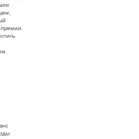
тали
цем,
ый
 премии.
устить
ем.
анс
езды