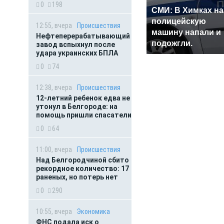
0
198
СМИ: В Химках на
полицейскую
12:55, вчера
Происшествия
машину напали и
Нефтеперерабатывающий
подожгли.
завод вспыхнул после
удара украинских БПЛА
0
74
12:38, вчера
Происшествия
12-летний ребенок едва не
утонул в Белгороде: на
помощь пришли спасатели
0
64
11:00, вчера
Происшествия
Над Белгородчиной сбито
рекордное количество: 17
раненых, но потерь нет
0
290
10:55, вчера
Экономика
ФНС подала иск о