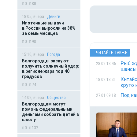
0
80
18:05, вчера
Деньги
Ипотечные выдачи
в России выросли на 38%
за семь месяцев
0
98
ЧИТАЙТЕ ТАКЖЕ
15:10, вчера
Погода
Белгородцы рискуют
Рыб жд
28.02 13:45
получить солнечный удар:
шансы.
в регионе жара под 40
градусов
Китайс
18.02 18:31
0
74
круто 
Под ка
27.01 09:18
14:02, вчера
Общество
Белгородцам могут
помочь федеральными
деньгами собрать детей в
школу
0
132