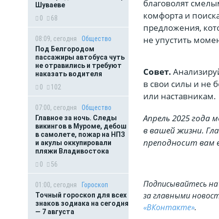
благоволят смелы
Шуваеве
комфорта и поиск
0
68
предложения, кот
не упустить моме
08:09, сегодня
Общество
Под Белгородом
пассажиры автобуса чуть
не отравились и требуют
Совет.
Анализируй
наказать водителя
в свои силы и не
0
102
или наставникам.
07:00, сегодня
Общество
Апрель 2025 года
Главное за ночь. Следы
викингов в Муроме, дебош
в вашей жизни. Гл
в самолете, пожар на НПЗ
преподносит вам в
и акулы оккупировали
пляжи Владивостока
0
56
Подписывайтесь на 
01:00, сегодня
Гороскоп
за главными новост
Точный гороскоп для всех
знаков зодиака на сегодня
«ВКонтакте»
.
— 7 августа