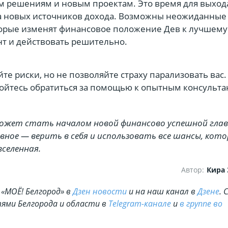
м решениям и новым проектам. Это время для выход
а новых источников дохода. Возможны неожиданные
орые изменят финансовое положение Дев к лучшему
нт и действовать решительно.
те риски, но не позволяйте страху парализовать вас.
 бойтесь обратиться за помощью к опытным консульт
 может стать началом новой финансово успешной гла
авное — верить в себя и использовать все шансы, кот
селенная.
Автор:
Кира
«МОЁ! Белгород» в
Дзен новости
и на наш канал в
Дзене
. 
ями Белгорода и области в
Telegram-канале
и
в группе во