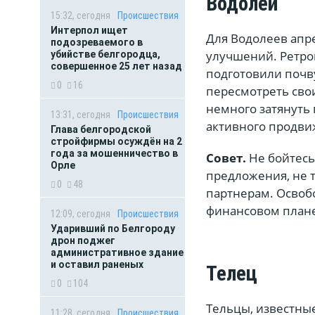
Водолей
15:32, сегодня
Происшествия
Интерпол ищет
Для Водолеев апр
подозреваемого в
улучшений. Ретро
убийстве белгородца,
совершенное 25 лет назад
подготовили почв
0
16
пересмотреть сво
немного затянуть 
13:31, сегодня
Происшествия
активного продви
Глава белгородской
стройфирмы осуждён на 2
года за мошенничество в
Совет.
Не бойтесь
Орле
предложения, не 
0
48
партнерам. Освобо
финансовом плане
12:09, сегодня
Происшествия
Ударивший по Белгороду
дрон поджег
административное здание
и оставил раненых
Телец
0
104
Тельцы, известные
11:28, сегодня
Происшествия