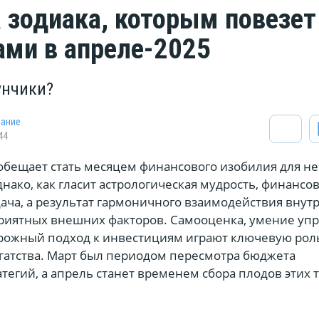
а зодиака, которым повезет
ами в апреле-2025
унчики?
нание
44
 обещает стать месяцем финансового изобилия для н
днако, как гласит астрологическая мудрость, финансо
дача, а результат гармоничного взаимодействия внут
приятных внешних факторов. Самооценка, умение уп
рожный подход к инвестициям играют ключевую рол
гатства. Март был периодом пересмотра бюджета
тегий, а апрель станет временем сбора плодов этих 