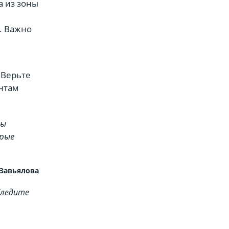
а из зоны
. Важно
 Верьте
антам
вы
орые
 Завьялова
Cледите