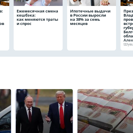
в:
Ежемесячная смена
Ипотечные выдачи
През
кешбэка:
в России выросли
Вла
как меняются траты
на 38% за семь
пров
ов
и спрос
месяцев
встр
губе
Белг
обла
Але
Шув