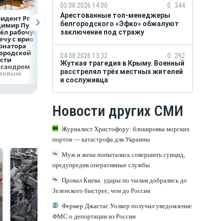
03.08.2026 14:00
0
344
Арестованные топ-менеджеры
идент России
Директор
Объем продаж
белгородского «Эфко» обжалуют
димир Путин
белгородской
кредитов
ёл рабочую
фирмы увел у
наличными в Ро
заключение под стражу
ечу с врио
налоговиков 5 млн
вырос на 64%
рнатора
рублей
ородской
04.08.2026 13:32
0
292
сти
Жуткая трагедия в Крыму. Военный
ксандром
расстрелял трёх местных жителей
аевым
и сослуживца
Новости других СМИ
Журналист Христофору: блокировка морских
портов — катастрофа для Украины
Муж и жена попытались совершить суицид,
предупредив оперативные службы
Провал Киева: удары по тылам добрались до
Зеленского быстрее, чем до России
Фермер Джастас Уолкер получил уведомление
ФМС о депортации из России