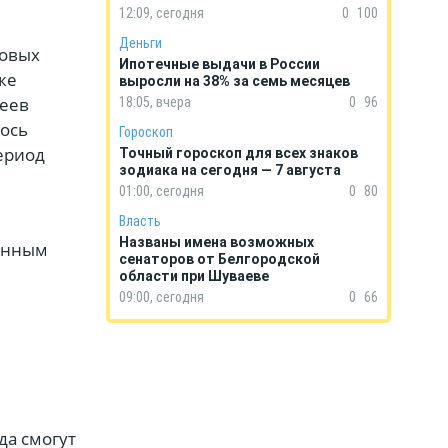
12:09, сегодня
0
100
Деньги
совых
Ипотечные выдачи в России
же
выросли на 38% за семь месяцев
леев
18:05, вчера
0
96
ось
Гороскоп
период
Точный гороскоп для всех знаков
зодиака на сегодня — 7 августа
01:00, сегодня
0
80
Власть
Названы имена возможных
ренным
сенаторов от Белгородской
области при Шуваеве
09:00, сегодня
0
66
да смогут