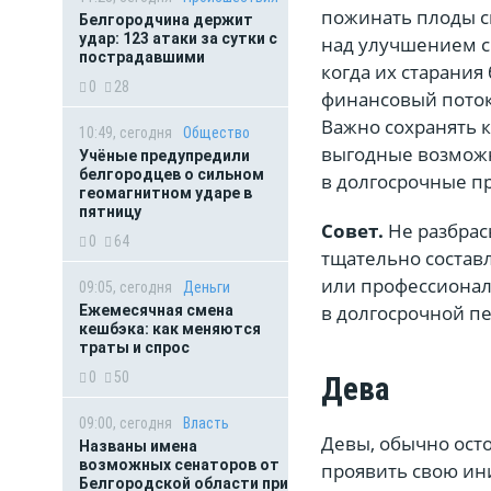
пожинать плоды с
Белгородчина держит
удар: 123 атаки за сутки с
над улучшением с
пострадавшими
когда их старани
0
28
финансовый поток
Важно сохранять к
10:49, сегодня
Общество
выгодные возможн
Учёные предупредили
белгородцев о сильном
в долгосрочные п
геомагнитном ударе в
пятницу
Совет.
Не разбрас
0
64
тщательно состав
или профессионал
09:05, сегодня
Деньги
в долгосрочной п
Ежемесячная смена
кешбэка: как меняются
траты и спрос
0
50
Дева
09:00, сегодня
Власть
Девы, обычно осто
Названы имена
возможных сенаторов от
проявить свою ин
Белгородской области при