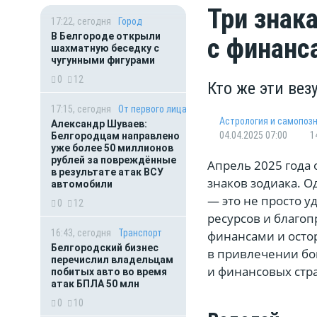
Три знак
17:22, сегодня
Город
В Белгороде открыли
с финанс
шахматную беседку с
чугунными фигурами
0
12
Кто же эти вез
17:15, сегодня
От первого лица
Астрология и самопоз
Александр Шуваев:
04.04.2025 07:00
1
Белгородцам направлено
уже более 50 миллионов
рублей за повреждённые
Апрель 2025 года
в результате атак ВСУ
знаков зодиака. О
автомобили
— это не просто у
0
12
ресурсов и благо
16:43, сегодня
Транспорт
финансами и осто
Белгородский бизнес
в привлечении бо
перечислил владельцам
и финансовых стра
побитых авто во время
атак БПЛА 50 млн
0
10