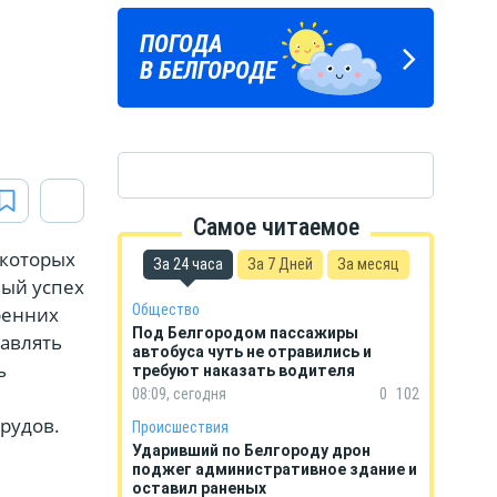
Подпишись
ПОГОДА
ГОРОСКОП
на тг-канал
В БЕЛГОРОДЕ
НА КАЖДЫЙ ДЕНЬ
«МОЁ! Белгород»
Самое читаемое
екоторых
За 24 часа
За 7 Дней
За месяц
вый успех
Общество
ренних
Под Белгородом пассажиры
равлять
автобуса чуть не отравились и
ь
требуют наказать водителя
08:09, сегодня
0
102
трудов.
Происшествия
Ударивший по Белгороду дрон
поджег административное здание и
оставил раненых