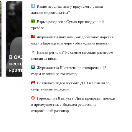
Какие перспективы у иркутского рынка
жилого строительства?
Взрыв раздался в Сумах при воздушной
тревоге
Журналисты показали, как добывают морских
ежей в Баренцевом море - обсуждение новости
Назван регион РФ с самым высоким размером
В ОАЭ произошло
пенсии за июль
Все новости по
жестокое убийство
падению вертолета на
Журналистка Шипачева приговорена к 12
криптомиллионера
Кавказе: читать здесь
годам колонии за госизмену
Появилось видео жуткого ДТП в Тюмени со
смертельным исходом
Гороскоп на 8 августа: Львы превратят помехи
в преимущества, а Водолеи решатся на
откровенный разговор