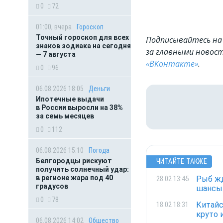
0
72
01:00, вчера
Гороскоп
Точный гороскоп для всех
Подписывайтесь на 
знаков зодиака на сегодня
за главными новост
— 7 августа
«ВКонтакте»
.
0
96
06.08.2026 18:05
Деньги
Ипотечные выдачи
в России выросли на 38%
за семь месяцев
0
112
06.08.2026 15:10
Погода
Белгородцы рискуют
ЧИТАЙТЕ ТАКЖЕ
получить солнечный удар:
в регионе жара под 40
Рыб жд
28.02 13:45
градусов
шансы.
0
78
Китайс
18.02 18:31
круто 
06.08.2026 14:02
Общество