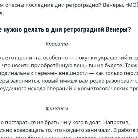
ем опасны последние дни ретроградной Венеры, «МОЁ
г.
е нужно делать в дни ретроградной Венеры?
Красота
ться от шопинга, особенно — покупки украшений и о
к, что носить приобретённую вещь вы не будете. Так
кардинальных перемен внешности — как только пери
еры закончится, новый имидж вам резко разонравитс
неудачного исхода операций и косметологических пр
Финансы
 постараться не брать ни у кого в долг. Напротив,
жно возвращать то, что когда-то занимали. В работе 
нимания работе со старыми, проверенными клиента