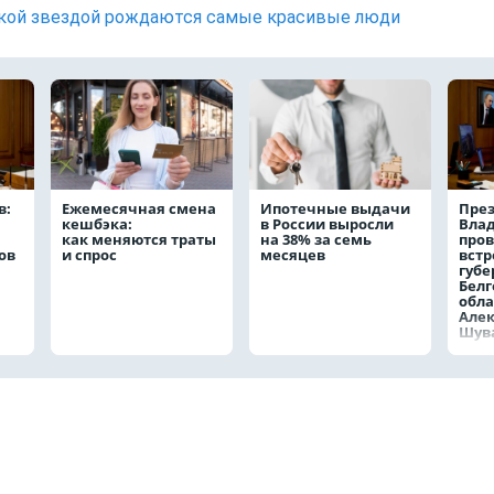
кой звездой рождаются самые красивые люди
в:
Ежемесячная смена
Ипотечные выдачи
През
кешбэка:
в России выросли
Вла
как меняются траты
на 38% за семь
пров
ов
и спрос
месяцев
встр
губе
Белг
обла
Але
Шув