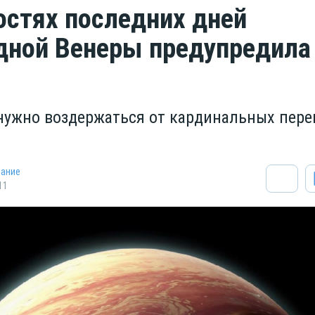
остях последних дней
дной Венеры предупредила
 нужно воздержаться от кардинальных пер
нание
11