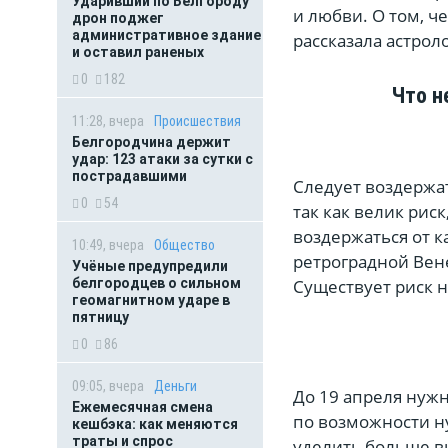
Ударивший по Белгороду
и любви. О том, ч
дрон поджег
административное здание
рассказала астроло
и оставил раненых
0
182
Что н
11:28, вчера
Происшествия
Белгородчина держит
удар: 123 атаки за сутки с
пострадавшими
Следует воздержа
0
54
так как велик рис
воздержаться от 
10:49, вчера
Общество
ретроградной Вен
Учёные предупредили
Существует риск 
белгородцев о сильном
геомагнитном ударе в
пятницу
0
86
09:05, вчера
Деньги
До 19 апреля нужно
Ежемесячная смена
по возможности ну
кешбэка: как меняются
траты и спрос
уделить больше в