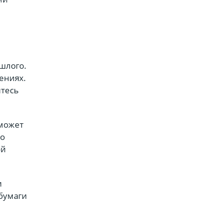
шлого.
ениях.
йтесь
 может
но
ой
и
бумаги