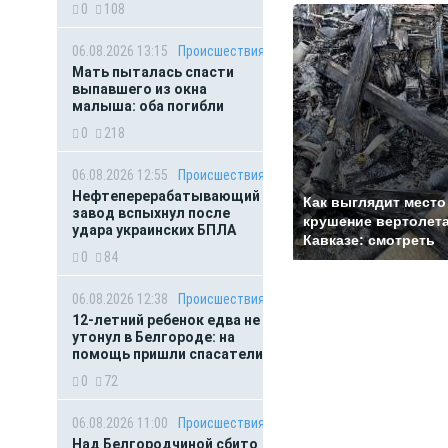
0
108
06.08.2026 13:15
Происшествия
Мать пыталась спасти
выпавшего из окна
малыша: оба погибли
0
218
06.08.2026 12:55
Происшествия
Нефтеперерабатывающий
Как выглядит место
завод вспыхнул после
крушение вертолета
удара украинских БПЛА
Кавказе: смотреть
0
84
06.08.2026 12:38
Происшествия
12-летний ребенок едва не
утонул в Белгороде: на
помощь пришли спасатели
0
72
06.08.2026 11:00
Происшествия
Над Белгородчиной сбито