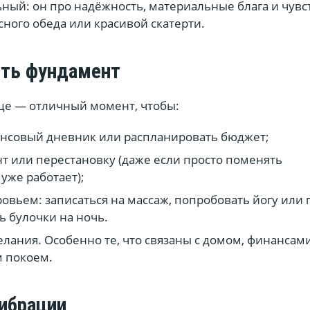
ьный: он про надёжность, материальные блага и чув
сного обеда или красивой скатерти.
ить фундамент
це — отличный момент, чтобы:
нсовый дневник или распланировать бюджет;
т или перестановку (даже если просто поменять
уже работает);
ровьем: записаться на массаж, попробовать йогу или 
ь булочки на ночь.
елания. Особенно те, что связаны с домом, финансам
 покоем.
ибрации