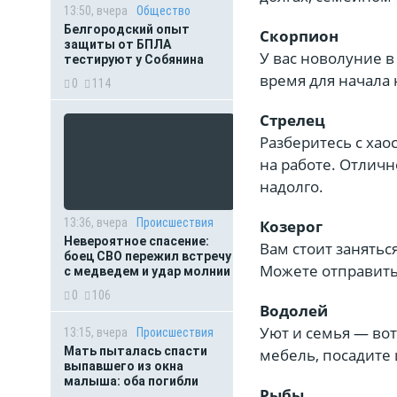
13:50, вчера
Общество
Белгородский опыт
Скорпион
защиты от БПЛА
У вас новолуние в
тестируют у Собянина
время для начала 
0
114
Стрелец
Разберитесь с хао
на работе. Отличн
надолго.
13:36, вчера
Происшествия
Козерог
Невероятное спасение:
Вам стоит занятьс
боец СВО пережил встречу
Можете отправитьс
с медведем и удар молнии
0
106
Водолей
Уют и семья — вот
13:15, вчера
Происшествия
Мать пыталась спасти
мебель, посадите 
выпавшего из окна
малыша: оба погибли
Рыбы