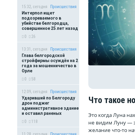
15:32, сегодня
Происшествия
Интерпол ищет
подозреваемого в
убийстве белгородца,
совершенное 25 лет назад
0
26
13:31, сегодня
Происшествия
Глава белгородской
стройфирмы осуждён на 2
года за мошенничество в
Орле
0
58
12:09, сегодня
Происшествия
Что такое н
Ударивший по Белгороду
дрон поджег
административное здание
и оставил раненых
Это когда Луна н
не видим Луну — з
0
118
желание что-то на
11:28, сегодня
Происшествия