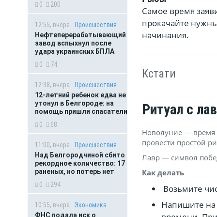
0
200
Самое время заяви
прокачайте нужн
12:55, вчера
Происшествия
начинания.
Нефтеперерабатывающий
завод вспыхнул после
удара украинских БПЛА
0
74
Кстати
12:38, вчера
Происшествия
12-летний ребенок едва не
утонул в Белгороде: на
Ритуал с ла
помощь пришли спасатели
0
68
Новолуние — время 
провести простой р
11:00, вчера
Происшествия
Над Белгородчиной сбито
Лавр — символ побе
рекордное количество: 17
раненых, но потерь нет
Как делать
0
294
Возьмите чис
Напишите на 
10:55, вчера
Экономика
ФНС подала иск о
времени. При