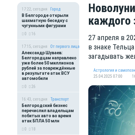
Новолуни
17:22, сегодня
Город
В Белгороде открыли
каждого 
шахматную беседку с
чугунными фигурами
0
16
27 апреля в 20
в знаке Тельца
17:15, сегодня
От первого лица
Александр Шуваев:
загадывать же
Белгородцам направлено
уже более 50 миллионов
рублей за повреждённые
Астрология и самопоз
в результате атак ВСУ
25.04.2025 07:00
1
автомобили
0
26
16:43, сегодня
Транспорт
Белгородский бизнес
перечислил владельцам
побитых авто во время
атак БПЛА 50 млн
0
18