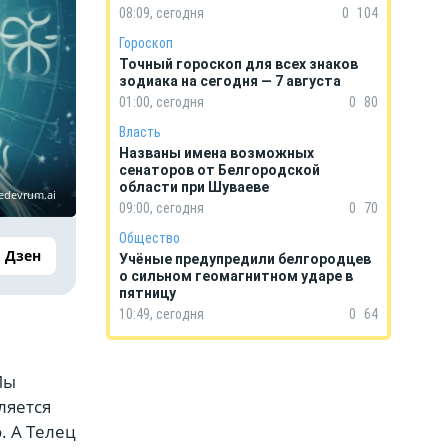
08:09, сегодня
0
104
Гороскоп
Точный гороскоп для всех знаков
зодиака на сегодня — 7 августа
01:00, сегодня
0
80
Власть
Названы имена возможных
сенаторов от Белгородской
области при Шуваеве
edevrum.ai
09:00, сегодня
0
70
Общество
Дзен
Учёные предупредили белгородцев
о сильном геомагнитном ударе в
пятницу
10:49, сегодня
0
64
Мы
ляется
. А Телец