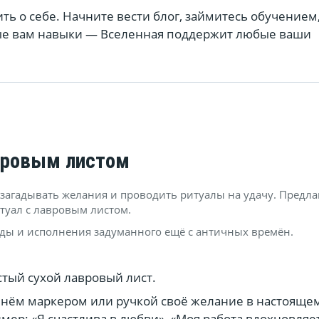
ть о себе. Начните вести блог, займитесь обучением
ые вам навыки — Вселенная поддержит любые ваши
вровым листом
загадывать желания и проводить ритуалы на удачу. Предла
итуал с лавровым листом.
ды и исполнения задуманного ещё с античных времён.
тый сухой лавровый лист.
нём маркером или ручкой своё желание в настояще
мер: «Я счастлива в любви», «Моя работа вдохновляе