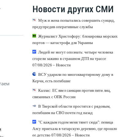
,
Новости других СМИ
Муж и жена попытались совершить суицид,
предупредив оперативные службы
Журналист Христофору: блокировка морских
портов — катастрофа для Украины
Людей не могут опознать: четыре человека
сгорели заживо в страшном ДТП на трассе
07/08/2026 – Новости
ВСУ ударили по многоквартирному дому в
Керчи, есть погибшие
гаем
Каллас: ЕС ввел санкции против пяти лиц,
связанных с ОПК России
В Тверской области простятся с рядовым,
погибшим на СВО почти год назад
"С каждым годом меня тянет сюда": певица
м
Алсу приехала в татарскую деревню, где прошло
ее детство 07/08/2026 – Новости
т»