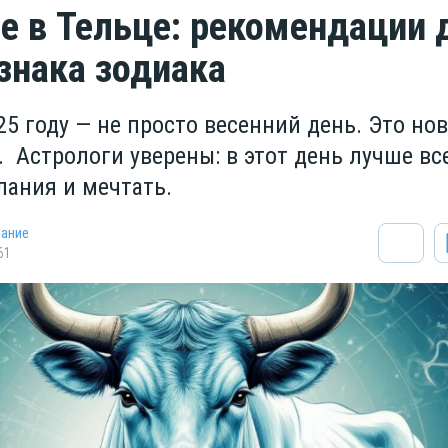
е в Тельце: рекомендации 
знака зодиака
25 году — не просто весенний день. Это но
. Астрологи уверены: в этот день лучше вс
лания и мечтать.
нание
61