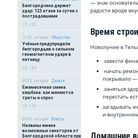
— знак основател
Белгородчина держит
радости вроде вку
удар: 123 атаки за сутки с
пострадавшими
0
32
Время стро
10:49, сегодня
Общество
Учёные предупредили
Новолуние в Тель
белгородцев о сильном
геомагнитном ударе в
пятницу
завести фина
0
64
начать ремон
покрывало — 
09:05, сегодня
Деньги
Ежемесячная смена
заняться здо
кешбэка: как меняются
перестать ест
траты и спрос
загадывать ж
0
50
и внутренним
09:00, сегодня
Власть
Названы имена
возможных сенаторов от
Домашние в
Белгородской области при