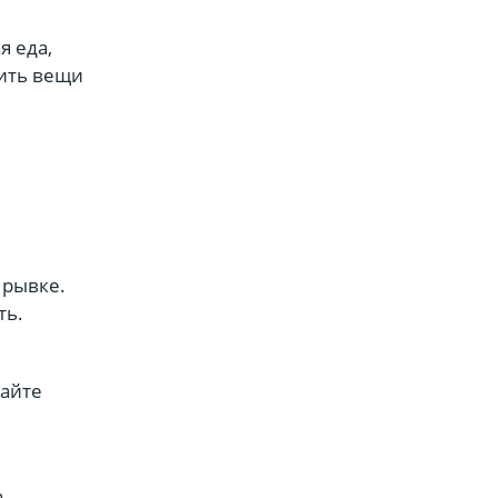
я еда,
жить вещи
 рывке.
ть.
вайте
а