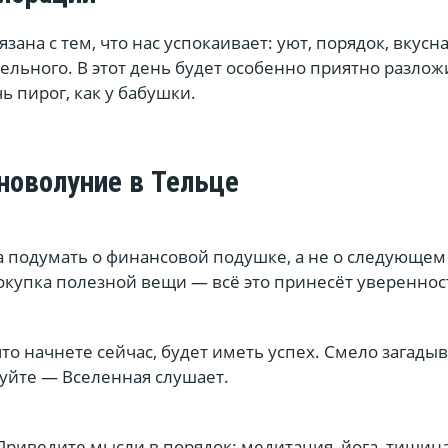
зана с тем, что нас успокаивает: уют, порядок, вкусна
тельного. В этот день будет особенно приятно разло
ь пирог, как у бабушки.
 новолуние в Тельце
а подумать о финансовой подушке, а не о следующем
окупка полезной вещи — всё это принесёт увереннос
что начнете сейчас, будет иметь успех. Смело загады
уйте — Вселенная слушает.
 Приведите мысли в порядок: медитация, йога, тишин