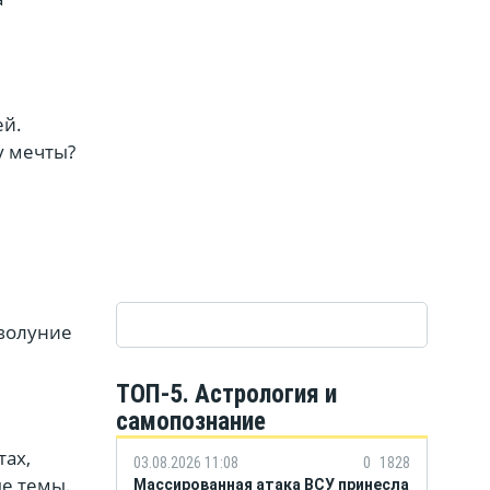
ей.
у мечты?
оволуние
ТОП-5. Астрология и
самопознание
тах,
03.08.2026 11:08
0
1828
ые темы.
Массированная атака ВСУ принесла