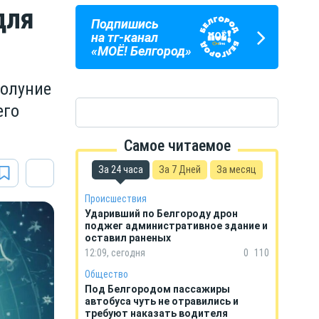
для
Подпишись
ПОГОДА
ГОРОСКОП
на тг-канал
В БЕЛГОРОДЕ
НА КАЖДЫЙ ДЕНЬ
«МОЁ! Белгород»
волуние
его
Самое читаемое
За 24 часа
За 7 Дней
За месяц
Происшествия
Ударивший по Белгороду дрон
поджег административное здание и
оставил раненых
12:09, сегодня
0
110
Общество
Под Белгородом пассажиры
автобуса чуть не отравились и
требуют наказать водителя