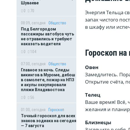
Шуваеве
0
70
Энергия Тельца свя
запах чистого пос
08:09, сегодня
Общество
в шкафу или испеч
Под Белгородом
пассажиры автобуса чуть
не отравились и требуют
наказать водителя
Гороскоп на
0
104
07:00, сегодня
Общество
Овен
Главное за ночь. Следы
Замедлитесь. Пор
викингов в Муроме, дебош
в самолете, пожар на НПЗ
Открытие счёта, п
и акулы оккупировали
пляжи Владивостока
Телец
0
56
Ваше время! Всё, 
желания и планир
01:00, сегодня
Гороскоп
Точный гороскоп для всех
знаков зодиака на сегодня
Близнецы
— 7 августа
Загляните в себя.