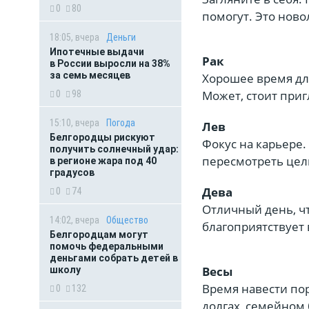
0
80
помогут. Это ново
18:05, вчера
Деньги
Ипотечные выдачи
Рак
в России выросли на 38%
за семь месяцев
Хорошее время дл
Может, стоит при
0
98
15:10, вчера
Погода
Лев
Белгородцы рискуют
Фокус на карьере
получить солнечный удар:
пересмотреть цели
в регионе жара под 40
градусов
Дева
0
74
Отличный день, ч
14:02, вчера
Общество
благоприятствует в
Белгородцам могут
помочь федеральными
деньгами собрать детей в
Весы
школу
Время навести пор
0
132
долгах, семейном