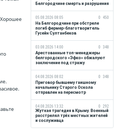
Белгородчине смерть и разрушения
05.08.2026 08:05
0
450
. Хорошее
На Белгородчине при обстреле
погиб фермер-благотворитель
Гусейн Султанбеков
03.08.2026 14:00
0
348
это
Арестованные топ-менеджеры
белгородского «Эфко» обжалуют
заключение под стражу
04.08.2026 08:02
0
348
ие.
Приговор бывшему гаишному
начальнику Старого Оскола
расивое.
отправлен на пересмотр
04.08.2026 13:32
0
292
тавьте
Жуткая трагедия в Крыму. Военный
расстрелял трёх местных жителей
и сослуживца