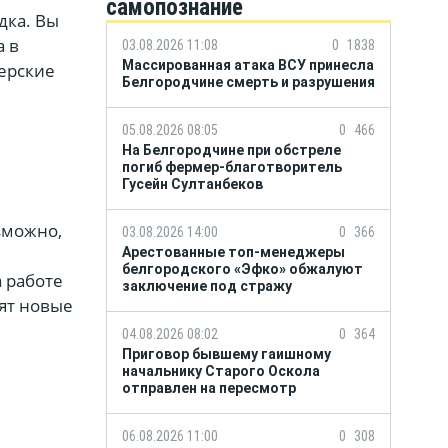
самопознание
дка. Вы
а в
03.08.2026 11:08
0
1838
Массированная атака ВСУ принесла
ерские
Белгородчине смерть и разрушения
05.08.2026 08:05
0
466
На Белгородчине при обстреле
погиб фермер-благотворитель
Гусейн Султанбеков
зможно,
03.08.2026 14:00
0
366
м
Арестованные топ-менеджеры
белгородского «Эфко» обжалуют
 работе
заключение под стражу
ят новые
04.08.2026 08:02
0
364
Приговор бывшему гаишному
начальнику Старого Оскола
отправлен на пересмотр
06.08.2026 11:00
0
308