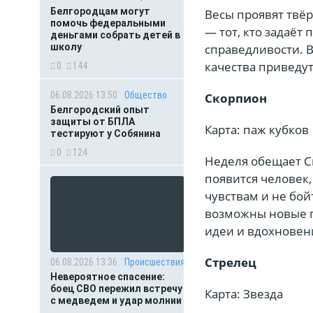
Белгородцам могут
Весы проявят твёр
помочь федеральными
— тот, кто задаёт 
деньгами собрать детей в
справедливости. 
школу
качества приведут
0
144
06.08.2026 13:50
Общество
Скорпион
Белгородский опыт
защиты от БПЛА
Карта: паж кубков
тестируют у Собянина
0
124
Неделя обещает С
появится человек,
чувствам и не бой
возможны новые п
идеи и вдохновен
Стрелец
06.08.2026 13:36
Происшествия
Невероятное спасение:
боец СВО пережил встречу
Карта: Звезда
с медведем и удар молнии