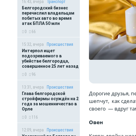
16:43, вчера
Транспорт
Белгородский бизнес
перечислил владельцам
побитых авто во время
атак БПЛА 50 млн
0
66
15:32, вчера
Происшествия
Интерпол ищет
подозреваемого в
убийстве белгородца,
совершенное 25 лет назад
0
96
13:31, вчера
Происшествия
Дорогие друзья, 
Глава белгородской
стройфирмы осуждён на 2
шепчут, как сдела
года за мошенничество в
своего — вдруг та
Орле
0
116
Овен
12:09, вчера
Происшествия
Карта: двойка жез