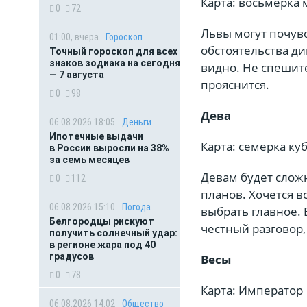
Карта: восьмерка
0
72
Львы могут почувс
01:00, вчера
Гороскоп
обстоятельства ди
Точный гороскоп для всех
знаков зодиака на сегодня
видно. Не спешит
— 7 августа
прояснится.
0
98
Дева
06.08.2026 18:05
Деньги
Ипотечные выдачи
Карта: семерка ку
в России выросли на 38%
за семь месяцев
Девам будет слож
0
112
планов. Хочется в
06.08.2026 15:10
Погода
выбрать главное.
Белгородцы рискуют
честный разговор,
получить солнечный удар:
в регионе жара под 40
градусов
Весы
0
78
Карта: Император
06.08.2026 14:02
Общество