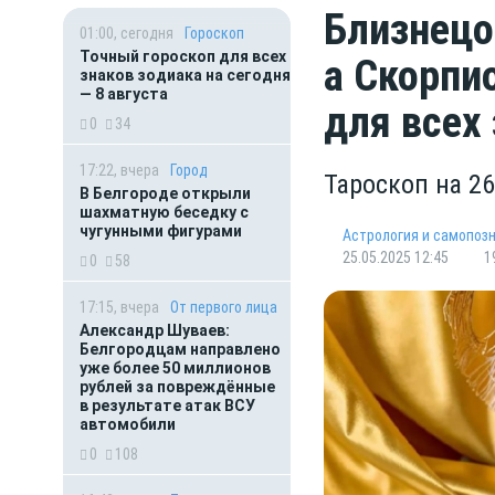
Близнецо
01:00, сегодня
Гороскоп
Точный гороскоп для всех
а Скорпи
знаков зодиака на сегодня
— 8 августа
для всех
0
34
17:22, вчера
Город
Тароскоп на 2
В Белгороде открыли
шахматную беседку с
чугунными фигурами
Астрология и самопоз
25.05.2025 12:45
1
0
58
17:15, вчера
От первого лица
Александр Шуваев:
Белгородцам направлено
уже более 50 миллионов
рублей за повреждённые
в результате атак ВСУ
автомобили
0
108