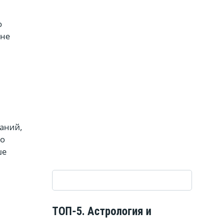
о
 не
аний,
но
ше
ТОП-5. Астрология и