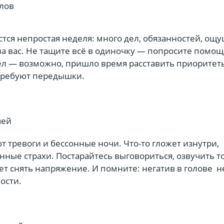
злов
тся непростая неделя: много дел, обязанностей, ощ
на вас. Не тащите всё в одиночку — попросите помощ
ёл — возможно, пришло время расставить приоритет
требуют передышки.
чей
т тревоги и бессонные ночи. Что-то гложет изнутри,
ные страхи. Постарайтесь выговориться, озвучить то
ет снять напряжение. И помните: негатив в голове н
ости.