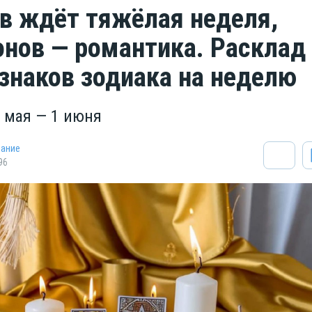
в ждёт тяжёлая неделя,
онов — романтика. Расклад
 знаков зодиака на неделю
6 мая — 1 июня
нание
96