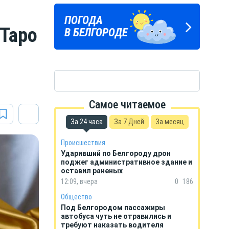
Подпишись
ПОГОДА
ГОРОСКОП
на тг-канал
 Таро
В БЕЛГОРОДЕ
НА КАЖДЫЙ ДЕНЬ
«МОЁ! Белгород»
Самое читаемое
За 24 часа
За 7 Дней
За месяц
Происшествия
Ударивший по Белгороду дрон
поджег административное здание и
оставил раненых
12:09, вчера
0
186
Общество
Под Белгородом пассажиры
автобуса чуть не отравились и
требуют наказать водителя