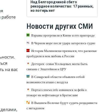
Над Белгородчиной сбито
рекордное количество: 17 раненых,
ля
но потерь нет
 работе
Новости других СМИ
Взрывы прогремели в Киеве и его пригороде
В Черном море после удара загорелось судно
Историк Малиновски признался, что раскопки
ьности.
пробудили в нем любовь к России
ться
Дегтерев: семья Усольцевых могла быть
ть на вас
связана с Эпштейном и ЦРУ
В Самарской области объявлен отбой
возможности атаки с воздуха
Портал cznews.info извинился за фейк о
пожаре на нефтезаводе в Братиславе
В Вышнем Волочке будут судить рецидивиста
с метадоном
 делами,