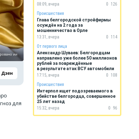
08:09, вчера
0
126
Происшествия
Глава белгородской стройфирмы
осуждён на 2 года за
мошенничество в Орле
13:31, вчера
0
114
От первого лица
Александр Шуваев: Белгородцам
ировано ии
направлено уже более 50 миллионов
рублей за повреждённые
в результате атак ВСУ автомобили
Дзен
17:15, вчера
0
108
Происшествия
Интерпол ищет подозреваемого в
аро
убийстве белгородца, совершенное
25 лет назад
гноз для
15:32, вчера
0
96