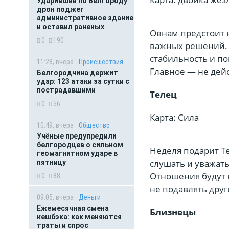
Ударивший по Белгороду
дрон поджег
административное здание
и оставил раненых
Овнам предстоит н
0
190
важных решений. 
стабильность и по
11:28, вчера
Происшествия
Главное — не дейс
Белгородчина держит
удар: 123 атаки за сутки с
пострадавшими
Телец
0
56
Карта: Сила
10:49, вчера
Общество
Учёные предупредили
белгородцев о сильном
Неделя подарит Т
геомагнитном ударе в
слушать и уважать
пятницу
Отношения будут 
0
88
не подавлять друг
09:05, вчера
Деньги
Ежемесячная смена
Близнецы
кешбэка: как меняются
траты и спрос