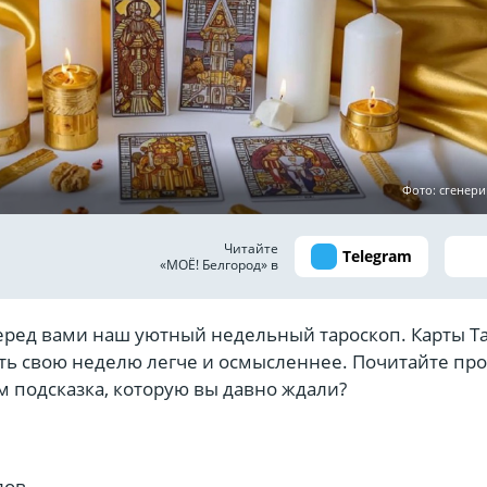
Фото: сгенер
Читайте
Telegram
«МОЁ! Белгород» в
перед вами наш уютный недельный тароскоп. Карты Т
ть свою неделю легче и осмысленнее. Почитайте про
м подсказка, которую вы давно ждали?
лов