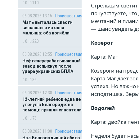
0
110
Стрельцам светит 
почувствуете, чт
06.08.2026 13:15
Происшествия
мечтаний и плани
Мать пыталась спасти
выпавшего из окна
— шанс увидеть д
малыша: оба погибли
0
220
Козерог
06.08.2026 12:55
Происшествия
Карта: Маг
Нефтеперерабатывающий
завод вспыхнул после
Козероги на пред
удара украинских БПЛА
Карта Маг даёт зе
0
86
успеха. Но важно 
06.08.2026 12:38
Происшествия
исподтишка. Верь
12-летний ребенок едва не
утонул в Белгороде: на
Водолей
помощь пришли спасатели
0
76
Карта: двойка пен
06.08.2026 11:00
Происшествия
Неделя будет нас
Над Белгородчиной сбито