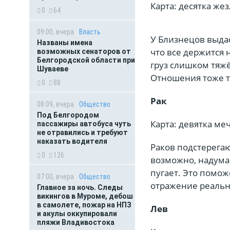
Карта: десятка же
0
64
09:00, вчера
Власть
У Близнецов выдас
Названы имена
что все держится 
возможных сенаторов от
Белгородской области при
груз слишком тяж
Шуваеве
Отношения тоже 
0
88
Рак
08:09, вчера
Общество
Под Белгородом
Карта: девятка ме
пассажиры автобуса чуть
не отравились и требуют
наказать водителя
Раков подстерегаю
0
126
возможно, надуман
пугает. Это помож
07:00, вчера
Общество
отражение реальн
Главное за ночь. Следы
викингов в Муроме, дебош
в самолете, пожар на НПЗ
Лев
и акулы оккупировали
пляжи Владивостока