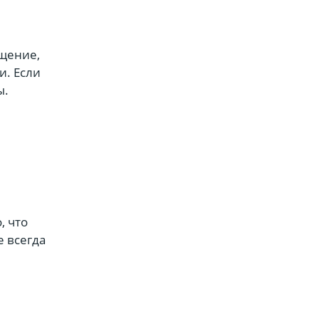
ущение,
и. Если
ы.
, что
е всегда