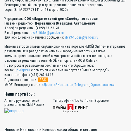
связи, информационных технологий и массовых коммуникаций (Роскомнадзор).
Регистрационный номер и дата принятия решения о регистрации:
серия Эл №ФС77-78141 от 13 марта 2020 г.
Учредитель:
ООО «Издательский дом «Свободная пресса»
Главный редактор:
Деревяшкин Владислав Анатольевич
Телефон редакции:
(4722) 33-58-25
E-mail редакции:
dva3-10der@yandex.ru
Для юридически значимых сообщений:
dva3-10der@yandex.ru
Мнения авторов статей, опубликованных на портале «МОЁ! Online», материалов,
размещённых в разделах «Мнения», «Народные новости», а также
комментариев пользователей к материалам сайта могут не совпадать
с позицией редакции газеты «МОЁ!» и портала «МОЁ! Online».
По вопросам размещения рекламы на сайте обращайтесь:
почта:
lip@kpv.ru
с пометкой «Реклама на портале "МОЁ! Белгород"»,
или по телефону (473) 267-94-13
RSS
Подписка на новости:
«МОЁ! Белгород» в сети:
«Дзен»
,
«ВКонтакте»
,
Telegram
,
Одноклассники
Наши партнёры:
Альянс руководителей
Типография «Прайм Принт Воронеж»
региональных СМИ России
Новости Белгорода и Белгородской области сегодня