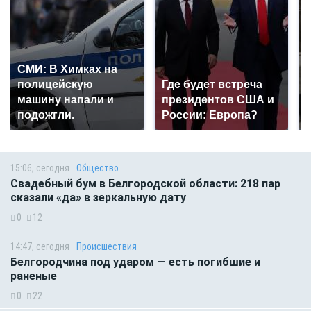
СМИ: В Химках на
полицейскую
Где будет встреча
машину напали и
президентов США и
подожгли.
России: Европа?
15:06, сегодня
Общество
Свадебный бум в Белгородской области: 218 пар
сказали «да» в зеркальную дату
0
12
14:47, сегодня
Происшествия
Белгородчина под ударом — есть погибшие и
раненые
0
22