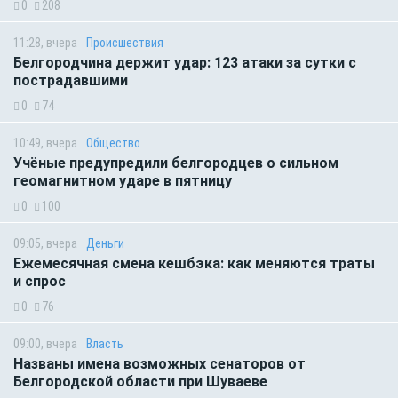
0
208
11:28, вчера
Происшествия
Белгородчина держит удар: 123 атаки за сутки с
пострадавшими
0
74
10:49, вчера
Общество
Учёные предупредили белгородцев о сильном
геомагнитном ударе в пятницу
0
100
09:05, вчера
Деньги
Ежемесячная смена кешбэка: как меняются траты
и спрос
0
76
09:00, вчера
Власть
Названы имена возможных сенаторов от
Белгородской области при Шуваеве