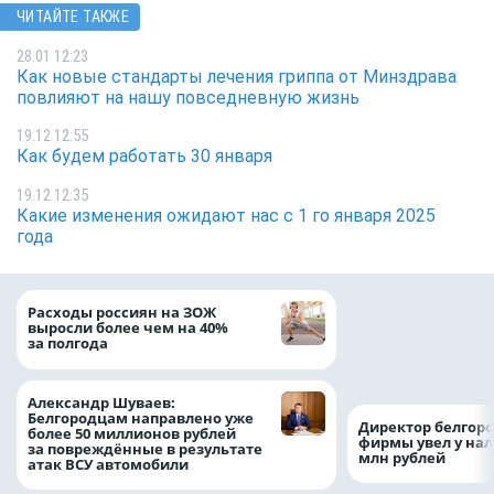
ЧИТАЙТЕ ТАКЖЕ
28.01 12:23
Как новые стандарты лечения гриппа от Минздрава
повлияют на нашу повседневную жизнь
19.12 12:55
Как будем работать 30 января
19.12 12:35
Какие изменения ожидают нас с 1 го января 2025
года
Президент Росси
Расходы россиян на ЗОЖ
Путин провёл раб
выросли более чем на 40%
с врио губернато
за полгода
Белгородской обл
Александром Шу
Александр Шуваев:
Белгородцам направлено уже
Директор белгор
более 50 миллионов рублей
фирмы увел у нал
за повреждённые в результате
млн рублей
атак ВСУ автомобили