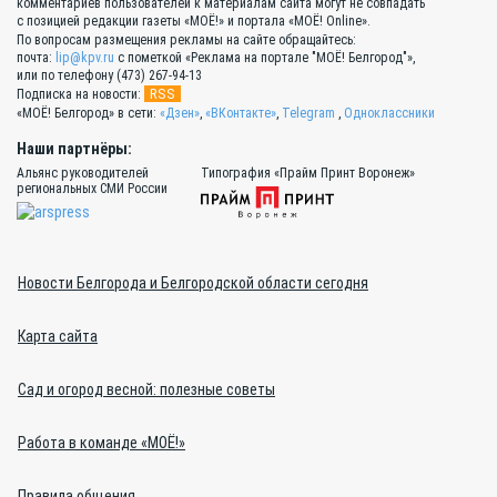
комментариев пользователей к материалам сайта могут не совпадать
с позицией редакции газеты «МОЁ!» и портала «МОЁ! Online».
По вопросам размещения рекламы на сайте обращайтесь:
почта:
lip@kpv.ru
с пометкой «Реклама на портале "МОЁ! Белгород"»,
или по телефону (473) 267-94-13
RSS
Подписка на новости:
«МОЁ! Белгород» в сети:
«Дзен»
,
«ВКонтакте»
,
Telegram
,
Одноклассники
Наши партнёры:
Альянс руководителей
Типография «Прайм Принт Воронеж»
региональных СМИ России
Новости Белгорода и Белгородской области сегодня
Карта сайта
Сад и огород весной: полезные советы
Работа в команде «МОЁ!»
Правила общения