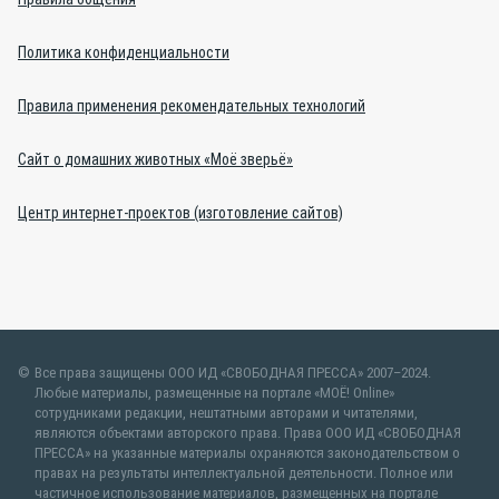
Политика конфиденциальности
Правила применения рекомендательных технологий
Сайт о домашних животных «Моё зверьё»
Центр интернет-проектов (изготовление сайтов)
Все права защищены ООО ИД «СВОБОДНАЯ ПРЕССА» 2007–2024.
Любые материалы, размещенные на портале «МОЁ! Online»
сотрудниками редакции, нештатными авторами и читателями,
являются объектами авторского права. Права ООО ИД «СВОБОДНАЯ
ПРЕССА» на указанные материалы охраняются законодательством о
правах на результаты интеллектуальной деятельности. Полное или
частичное использование материалов, размещенных на портале