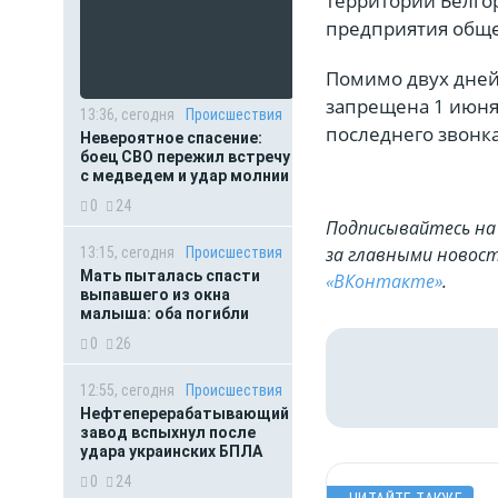
территории Белго
предприятия обще
Помимо двух дней
запрещена 1 июня 
13:36, сегодня
Происшествия
последнего звонк
Невероятное спасение:
боец СВО пережил встречу
с медведем и удар молнии
0
24
Подписывайтесь на 
за главными новост
13:15, сегодня
Происшествия
Мать пыталась спасти
«ВКонтакте»
.
выпавшего из окна
малыша: оба погибли
0
26
12:55, сегодня
Происшествия
Нефтеперерабатывающий
завод вспыхнул после
удара украинских БПЛА
0
24