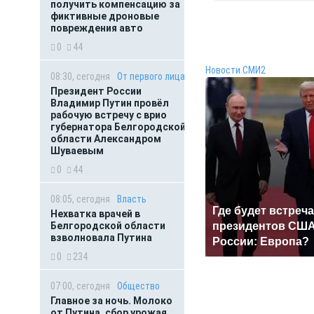
получить компенсацию за
фиктивные дроновые
повреждения авто
0
44
Новости СМИ2
08:30, сегодня
От первого лица
Президент России
Владимир Путин провёл
рабочую встречу с врио
губернатора Белгородской
области Александром
Шуваевым
0
44
08:05, сегодня
Власть
Где будет встреча
Нехватка врачей в
Белгородской области
президентов США
взволновала Путина
России: Европа?
0
234
07:00, сегодня
Общество
Главное за ночь. Молоко
от Путина, сбор урожая