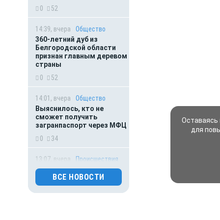
0
52
14:39, вчера
Общество
360-летний дуб из
Белгородской области
признан главным деревом
страны
0
52
14:01, вчера
Общество
Выяснилось, кто не
сможет получить
Оставаясь 
загранпаспорт через МФЦ
для пов
0
34
13:07, вчера
Происшествия
Глава ЧВК «Ястреб»
ВСЕ НОВОСТИ
получил 18 лет строгого
режима в Белгороде
0
52
12:34, вчера
Деньги