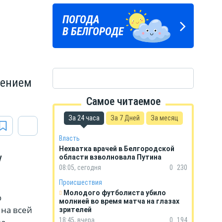
Подпишись
ПОГОДА
ГОРОСКОП
на тг-канал
В БЕЛГОРОДЕ
НА КАЖДЫЙ ДЕНЬ
«МОЁ! Белгород»
дением
Самое читаемое
За 24 часа
За 7 Дней
За месяц
Власть
Нехватка врачей в Белгородской
у
области взволновала Путина
08:05, сегодня
0
230
Происшествия
Молодого футболиста убило
ю
молнией во время матча на глазах
 на всей
зрителей
18:45, вчера
0
194