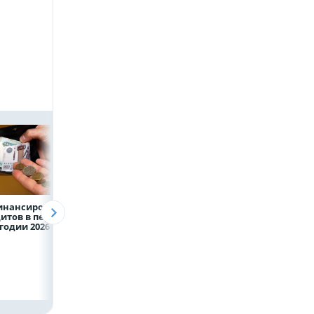
инансирование
Казначейство
Александр Шувае
итов в первом
требует с
При поддержке
годии 2026 года
белгородского
Национального
водоканала 122,8
центра помощи
млн в пользу ФРТ
в Белгородской
области усилили
подразделение
«БАРС-Белгород