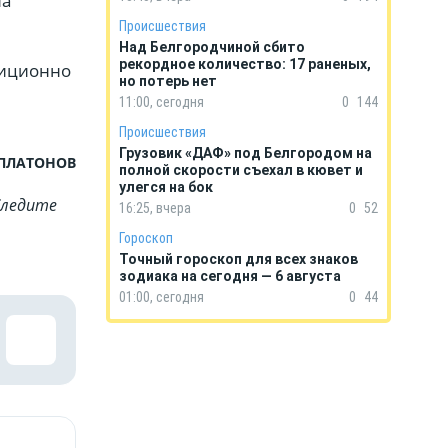
на
Происшествия
Над Белгородчиной сбито
рекордное количество: 17 раненых,
диционно
но потерь нет
11:00, сегодня
0
144
Происшествия
Грузовик «ДАФ» под Белгородом на
 ПЛАТОНОВ
полной скорости съехал в кювет и
улегся на бок
Cледите
16:25, вчера
0
52
Гороскоп
Точный гороскоп для всех знаков
зодиака на сегодня — 6 августа
01:00, сегодня
0
44