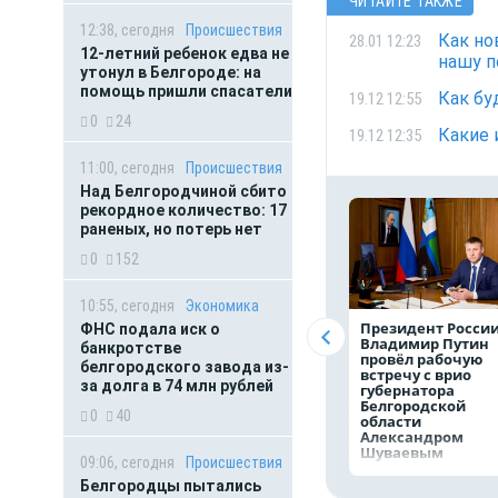
ЧИТАЙТЕ ТАКЖЕ
12:38, сегодня
Происшествия
Как но
28.01 12:23
12-летний ребенок едва не
нашу 
утонул в Белгороде: на
помощь пришли спасатели
Как бу
19.12 12:55
0
24
Какие 
19.12 12:35
11:00, сегодня
Происшествия
Над Белгородчиной сбито
рекордное количество: 17
раненых, но потерь нет
0
152
10:55, сегодня
Экономика
Президент Росси
ФНС подала иск о
Владимир Путин
банкротстве
провёл рабочую
белгородского завода из-
встречу с врио
за долга в 74 млн рублей
губернатора
Белгородской
0
40
области
Александром
Шуваевым
09:06, сегодня
Происшествия
Белгородцы пытались