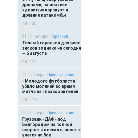
дронами, нашествие
ядовитых каракурт и
древние катакомбы
0
36
01:00, сегодня
Гороскоп
Точный гороскоп для всех
знаков зодиака на сегодня
— 6 августа
0
44
18:45, вчера
Происшествия
Молодого футболиста
убило молнией во время
матча на глазах зрителей
0
196
16:25, вчера
Происшествия
Грузовик «ДАФ» под
Белгородом на полной
скорости съехал в кювет и
улегся на бок