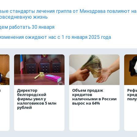
вые стандарты лечения гриппа от Минздрава повлияют на
повседневную жизнь
дем работать 30 января
изменения ожидают нас с 1 го января 2025 года
и
Директор
Объем продаж
Реф
белгородской
кредитов
кред
фирмы увел у
наличными в России
полу
налоговиков 5 млн
вырос на 64%
рублей