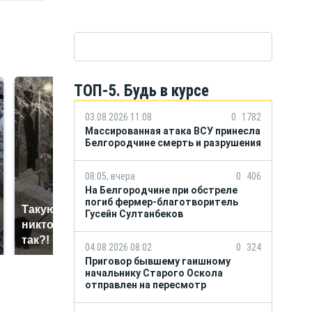
ТОП-5. Будь в курсе
03.08.2026 11:08
0
1782
Массированная атака ВСУ принесла
Белгородчине смерть и разрушения
08:05, вчера
0
406
На Белгородчине при обстреле
погиб фермер-благотворитель
Такую зиму в России
Не ешьте эту
Гусейн Султанбеков
никто не ждал: как
готовую еду из
так?!
магазина: список
04.08.2026 08:02
0
324
Приговор бывшему гаишному
начальнику Старого Оскола
отправлен на пересмотр