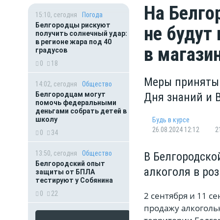
На Белго
15:10, сегодня
Погода
Белгородцы рискуют
не будут
получить солнечный удар:
в регионе жара под 40
в магази
градусов
0
18
Меры приняты 
14:02, сегодня
Общество
Белгородцам могут
Дня знаний и 
помочь федеральными
деньгами собрать детей в
школу
Будь в курсе
26.08.2024 12:12
2
0
34
13:50, сегодня
Общество
В Белгородской
Белгородский опыт
алкоголя в ро
защиты от БПЛА
тестируют у Собянина
0
22
2 сентября и 11 с
продажу алкогольн