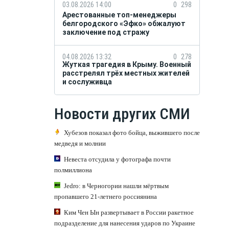
03.08.2026 14:00
0
298
Арестованные топ-менеджеры
белгородского «Эфко» обжалуют
заключение под стражу
04.08.2026 13:32
0
278
Жуткая трагедия в Крыму. Военный
расстрелял трёх местных жителей
и сослуживца
Новости других СМИ
Хубезов показал фото бойца, выжившего после
медведя и молнии
Невеста отсудила у фотографа почти
полмиллиона
Jedro: в Черногории нашли мёртвым
пропавшего 21-летнего россиянина
Ким Чен Ын развертывает в России ракетное
подразделение для нанесения ударов по Украине