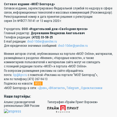
Сетевое издание «МОЁ! Белгород»
Сетевое издание, зарегистрировано Федеральной службой по надзору в сфере
связи, информационных технологий и массовых коммуникаций (Роскомнадзор).
Регистрационный номер и дата принятия решения о регистрации:
серия Эл №ФС77-78141 от 13 марта 2020 г.
Учредитель:
ООО «Издательский дом «Свободная пресса»
Главный редактор:
Деревяшкин Владислав Анатольевич
Телефон редакции:
(4722) 33-58-25
E-mail редакции:
dva3-10der@yandex.ru
Для юридически значимых сообщений:
dva3-10der@yandex.ru
Мнения авторов статей, опубликованных на портале «МОЁ! Online», материалов,
размещённых в разделах «Мнения», «Народные новости», а также
комментариев пользователей к материалам сайта могут не совпадать
с позицией редакции газеты «МОЁ!» и портала «МОЁ! Online».
По вопросам размещения рекламы на сайте обращайтесь:
почта:
lip@kpv.ru
с пометкой «Реклама на портале "МОЁ! Белгород"»,
или по телефону (473) 267-94-13
RSS
Подписка на новости:
«МОЁ! Белгород» в сети:
«Дзен»
,
«ВКонтакте»
,
Telegram
,
Одноклассники
Наши партнёры:
Альянс руководителей
Типография «Прайм Принт Воронеж»
региональных СМИ России