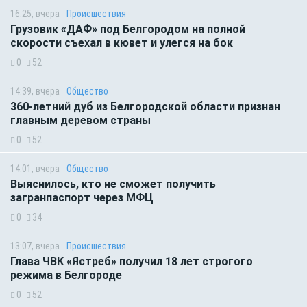
16:25, вчера
Происшествия
Грузовик «ДАФ» под Белгородом на полной
скорости съехал в кювет и улегся на бок
0
52
14:39, вчера
Общество
360-летний дуб из Белгородской области признан
главным деревом страны
0
52
14:01, вчера
Общество
Выяснилось, кто не сможет получить
загранпаспорт через МФЦ
0
34
13:07, вчера
Происшествия
Глава ЧВК «Ястреб» получил 18 лет строгого
режима в Белгороде
0
52