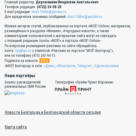
Главный редактор:
Деревяшкин Владислав Анатольевич
Телефон редакции:
(4722) 33-58-25
E-mail редакции:
dva3-10der@yandex.ru
Для юридически значимых сообщений:
dva3-10der@yandex.ru
Мнения авторов статей, опубликованных на портале «МОЁ! Online», материалов,
размещённых в разделах «Мнения», «Народные новости», а также
комментариев пользователей к материалам сайта могут не совпадать
с позицией редакции газеты «МОЁ!» и портала «МОЁ! Online».
По вопросам размещения рекламы на сайте обращайтесь:
почта:
lip@kpv.ru
с пометкой «Реклама на портале "МОЁ! Белгород"»,
или по телефону (473) 267-94-13
RSS
Подписка на новости:
«МОЁ! Белгород» в сети:
«Дзен»
,
«ВКонтакте»
,
Telegram
,
Одноклассники
Наши партнёры:
Альянс руководителей
Типография «Прайм Принт Воронеж»
региональных СМИ России
Новости Белгорода и Белгородской области сегодня
Карта сайта