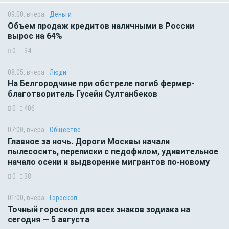
09:00, вчера
Деньги
Объем продаж кредитов наличными в России
вырос на 64%
0
34
08:05, вчера
Люди
На Белгородчине при обстреле погиб фермер-
благотворитель Гусейн Султанбеков
0
406
07:00, вчера
Общество
Главное за ночь. Дороги Москвы начали
пылесосить, переписки с педофилом, удивительное
начало осени и выдворение мигрантов по-новому
0
38
01:00, вчера
Гороскоп
Точный гороскоп для всех знаков зодиака на
сегодня — 5 августа