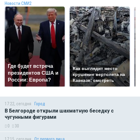
Новости СМИ2
Где будет встреча
Как выглядит место
президентов США и
крушение вертолета на
России: Европа?
Кавказе: смотреть
17:22, сегодня
Город
В Белгороде открыли шахматную беседку с
чугунными фигурами
0
30
17:15, сегодня
От первого лица