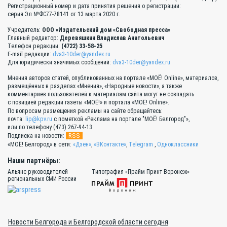
Регистрационный номер и дата принятия решения о регистрации:
серия Эл №ФС77-78141 от 13 марта 2020 г.
Учредитель:
ООО «Издательский дом «Свободная пресса»
Главный редактор:
Деревяшкин Владислав Анатольевич
Телефон редакции:
(4722) 33-58-25
E-mail редакции:
dva3-10der@yandex.ru
Для юридически значимых сообщений:
dva3-10der@yandex.ru
Мнения авторов статей, опубликованных на портале «МОЁ! Online», материалов,
размещённых в разделах «Мнения», «Народные новости», а также
комментариев пользователей к материалам сайта могут не совпадать
с позицией редакции газеты «МОЁ!» и портала «МОЁ! Online».
По вопросам размещения рекламы на сайте обращайтесь:
почта:
lip@kpv.ru
с пометкой «Реклама на портале "МОЁ! Белгород"»,
или по телефону (473) 267-94-13
RSS
Подписка на новости:
«МОЁ! Белгород» в сети:
«Дзен»
,
«ВКонтакте»
,
Telegram
,
Одноклассники
Наши партнёры:
Альянс руководителей
Типография «Прайм Принт Воронеж»
региональных СМИ России
Новости Белгорода и Белгородской области сегодня