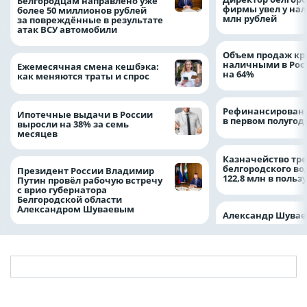
Белгородцам направлено уже
фирмы увел у нал
более 50 миллионов рублей
млн рублей
за повреждённые в результате
атак ВСУ автомобили
Объем продаж кр
наличными в Рос
Ежемесячная смена кешбэка:
на 64%
как меняются траты и спрос
Рефинансировани
Ипотечные выдачи в России
в первом полугоди
выросли на 38% за семь
месяцев
Казначейство тре
белгородского в
Президент России Владимир
122,8 млн в польз
Путин провёл рабочую встречу
с врио губернатора
Белгородской области
Александром Шуваевым
Александр Шувае