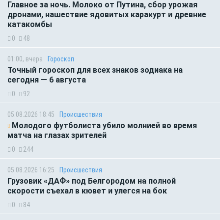
Главное за ночь. Молоко от Путина, сбор урожая
дронами, нашествие ядовитых каракурт и древние
катакомбы
0
48
01:00, вчера
Гороскоп
Точный гороскоп для всех знаков зодиака на
сегодня — 6 августа
0
92
05.08.2026 18:45
Происшествия
Молодого футболиста убило молнией во время
матча на глазах зрителей
0
244
05.08.2026 16:25
Происшествия
Грузовик «ДАФ» под Белгородом на полной
скорости съехал в кювет и улегся на бок
0
84