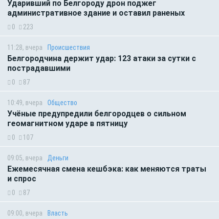
Ударивший по Белгороду дрон поджег
административное здание и оставил раненых
0
223
11:28, вчера
Происшествия
Белгородчина держит удар: 123 атаки за сутки с
пострадавшими
0
87
10:49, вчера
Общество
Учёные предупредили белгородцев о сильном
геомагнитном ударе в пятницу
0
107
09:05, вчера
Деньги
Ежемесячная смена кешбэка: как меняются траты
и спрос
0
87
09:00, вчера
Власть