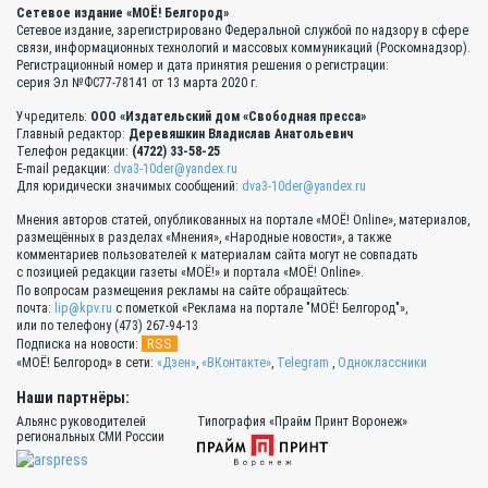
Сетевое издание «МОЁ! Белгород»
Сетевое издание, зарегистрировано Федеральной службой по надзору в сфере
связи, информационных технологий и массовых коммуникаций (Роскомнадзор).
Регистрационный номер и дата принятия решения о регистрации:
серия Эл №ФС77-78141 от 13 марта 2020 г.
Учредитель:
ООО «Издательский дом «Свободная пресса»
Главный редактор:
Деревяшкин Владислав Анатольевич
Телефон редакции:
(4722) 33-58-25
E-mail редакции:
dva3-10der@yandex.ru
Для юридически значимых сообщений:
dva3-10der@yandex.ru
Мнения авторов статей, опубликованных на портале «МОЁ! Online», материалов,
размещённых в разделах «Мнения», «Народные новости», а также
комментариев пользователей к материалам сайта могут не совпадать
с позицией редакции газеты «МОЁ!» и портала «МОЁ! Online».
По вопросам размещения рекламы на сайте обращайтесь:
почта:
lip@kpv.ru
с пометкой «Реклама на портале "МОЁ! Белгород"»,
или по телефону (473) 267-94-13
RSS
Подписка на новости:
«МОЁ! Белгород» в сети:
«Дзен»
,
«ВКонтакте»
,
Telegram
,
Одноклассники
Наши партнёры:
Альянс руководителей
Типография «Прайм Принт Воронеж»
региональных СМИ России