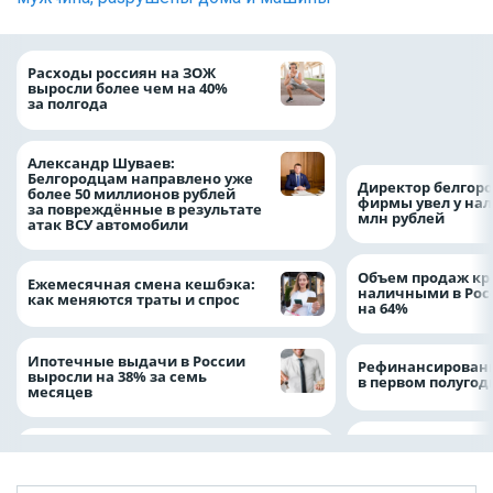
Президент Росси
Расходы россиян на ЗОЖ
Путин провёл раб
выросли более чем на 40%
с врио губернато
за полгода
Белгородской обл
Александром Шу
Александр Шуваев:
Белгородцам направлено уже
Директор белгор
более 50 миллионов рублей
фирмы увел у нал
за повреждённые в результате
млн рублей
атак ВСУ автомобили
Объем продаж кр
Ежемесячная смена кешбэка:
наличными в Рос
как меняются траты и спрос
на 64%
Ипотечные выдачи в России
Рефинансировани
выросли на 38% за семь
в первом полугоди
месяцев