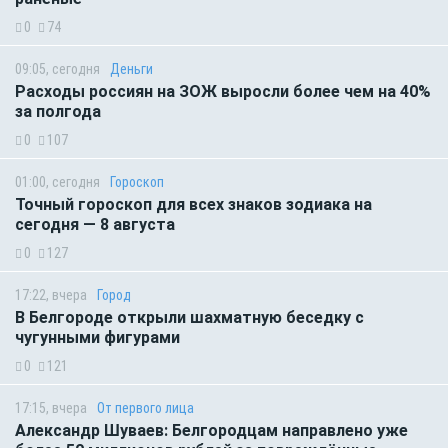
0
74
09:05, сегодня
Деньги
Расходы россиян на ЗОЖ выросли более чем на 40%
за полгода
0
107
01:00, сегодня
Гороскоп
Точный гороскоп для всех знаков зодиака на
сегодня — 8 августа
0
127
17:22, вчера
Город
В Белгороде открыли шахматную беседку с
чугунными фигурами
0
121
17:15, вчера
От первого лица
Александр Шуваев: Белгородцам направлено уже