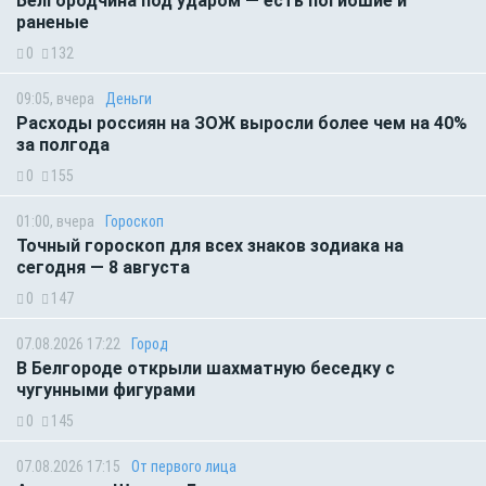
Белгородчина под ударом — есть погибшие и
раненые
0
132
09:05, вчера
Деньги
Расходы россиян на ЗОЖ выросли более чем на 40%
за полгода
0
155
01:00, вчера
Гороскоп
Точный гороскоп для всех знаков зодиака на
сегодня — 8 августа
0
147
07.08.2026 17:22
Город
В Белгороде открыли шахматную беседку с
чугунными фигурами
0
145
07.08.2026 17:15
От первого лица