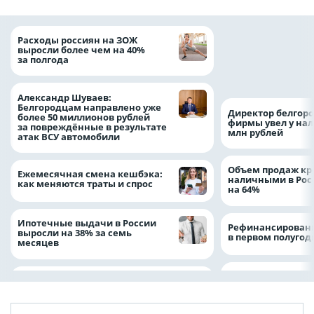
Президент Росси
Расходы россиян на ЗОЖ
Путин провёл раб
выросли более чем на 40%
с врио губернато
за полгода
Белгородской обл
Александром Шу
Александр Шуваев:
Белгородцам направлено уже
Директор белгор
более 50 миллионов рублей
фирмы увел у нал
за повреждённые в результате
млн рублей
атак ВСУ автомобили
Объем продаж кр
Ежемесячная смена кешбэка:
наличными в Рос
как меняются траты и спрос
на 64%
Ипотечные выдачи в России
Рефинансировани
выросли на 38% за семь
в первом полугоди
месяцев