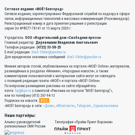
Сетевое издание «МОЁ! Белгород»
Сетевое издание, зарегистрировано Федеральной службой по надзору в сфере
связи, информационных технологий и массовых коммуникаций (Роскомнадзор).
Регистрационный номер и дата принятия решения о регистрации:
серия Эл №ФС77-78141 от 13 марта 2020 г.
Учредитель:
ООО «Издательский дом «Свободная пресса»
Главный редактор:
Деревяшкин Владислав Анатольевич
Телефон редакции:
(4722) 33-58-25
E-mail редакции:
dva3-10der@yandex.ru
Для юридически значимых сообщений:
dva3-10der@yandex.ru
Мнения авторов статей, опубликованных на портале «МОЁ! Online», материалов,
размещённых в разделах «Мнения», «Народные новости», а также
комментариев пользователей к материалам сайта могут не совпадать
с позицией редакции газеты «МОЁ!» и портала «МОЁ! Online».
По вопросам размещения рекламы на сайте обращайтесь:
почта:
lip@kpv.ru
с пометкой «Реклама на портале "МОЁ! Белгород"»,
или по телефону (473) 267-94-13
RSS
Подписка на новости:
«МОЁ! Белгород» в сети:
«Дзен»
,
«ВКонтакте»
,
Telegram
,
Одноклассники
Наши партнёры:
Альянс руководителей
Типография «Прайм Принт Воронеж»
региональных СМИ России