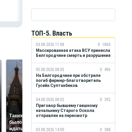
Белгородской
области
Александром
Шуваевым
ТОП-5. Власть
03.08.2026 11:08
0
1860
Массированная атака ВСУ принесла
Белгородчине смерть и разрушения
05.08.2026 08:05
0
496
На Белгородчине при обстреле
погиб фермер-благотворитель
Гусейн Султанбеков
04.08.2026 08:02
0
392
Приговор бывшему гаишному
начальнику Старого Оскола
отправлен на пересмотр
Таких событий не
В магазинах России
было с 1945: чего
ажиотаж из-за этого
ждать всем нам?
продукта: что купить?
03.08.2026 14:00
0
388