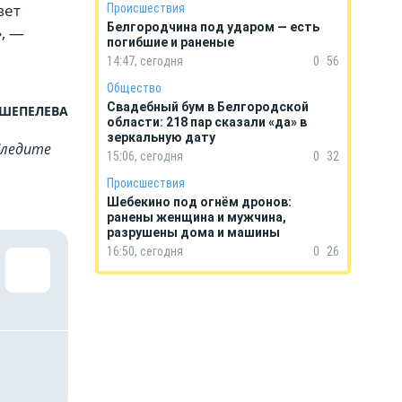
вет
Происшествия
Белгородчина под ударом — есть
, —
погибшие и раненые
14:47, сегодня
0
56
Общество
Свадебный бум в Белгородской
 ШЕПЕЛЕВА
области: 218 пар сказали «да» в
зеркальную дату
Cледите
15:06, сегодня
0
32
Происшествия
Шебекино под огнём дронов:
ранены женщина и мужчина,
разрушены дома и машины
16:50, сегодня
0
26