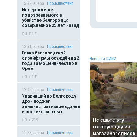
15:32, вчера
Происшествия
Интерпол ищет
подозреваемого в
убийстве белгородца,
совершенное 25 лет назад
0
171
13:31, вчера
Происшествия
Глава белгородской
стройфирмы осуждён на 2
Новости СМИ2
года за мошенничество в
Орле
0
141
12:09, вчера
Происшествия
Ударивший по Белгороду
дрон поджег
административное здание
и оставил раненых
0
219
Не ешьте эту
готовую еду из
11:28, вчера
Происшествия
магазина: список