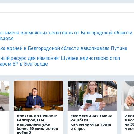
ы имена возможных сенаторов от Белгородской области
уваеве
ка врачей в Белгородской области взволновала Путина
ный ресурс для кампании: Шуваев единогласно стал
арем ЕР в Белгороде
Александр Шуваев:
Ежемесячная смена
Ипо
Белгородцам
кешбэка:
в Ро
направлено уже
как меняются траты
на 3
более 50 миллионов
и спрос
мес
рублей