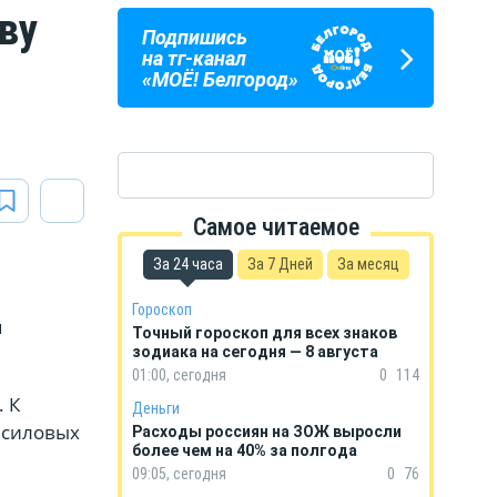
ву
Подпишись
ПОГОДА
ГОРОСКОП
на тг-канал
В БЕЛГОРОДЕ
НА КАЖДЫЙ ДЕНЬ
«МОЁ! Белгород»
Самое читаемое
За 24 часа
За 7 Дней
За месяц
Гороскоп
м
Точный гороскоп для всех знаков
зодиака на сегодня — 8 августа
01:00, сегодня
0
114
 К
Деньги
 силовых
Расходы россиян на ЗОЖ выросли
более чем на 40% за полгода
09:05, сегодня
0
76