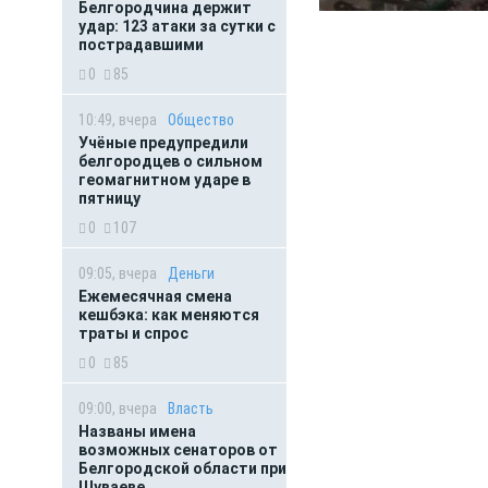
Белгородчина держит
удар: 123 атаки за сутки с
пострадавшими
0
85
10:49, вчера
Общество
Учёные предупредили
белгородцев о сильном
геомагнитном ударе в
пятницу
0
107
09:05, вчера
Деньги
Ежемесячная смена
кешбэка: как меняются
траты и спрос
0
85
09:00, вчера
Власть
Названы имена
возможных сенаторов от
Белгородской области при
Шуваеве