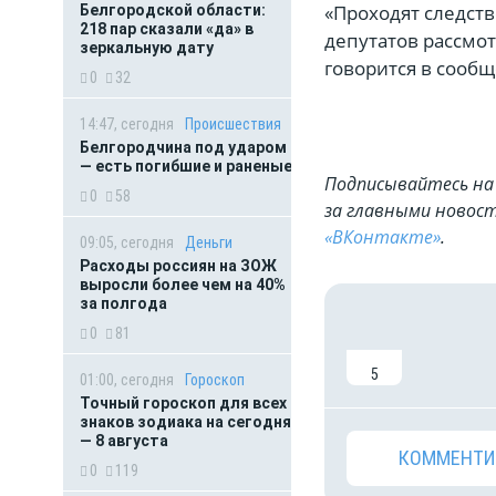
«Проходят следст
Белгородской области:
218 пар сказали «да» в
депутатов рассмот
зеркальную дату
говорится в сооб
0
32
14:47, сегодня
Происшествия
Белгородчина под ударом
— есть погибшие и раненые
Подписывайтесь на 
0
58
за главными новост
«ВКонтакте»
.
09:05, сегодня
Деньги
Расходы россиян на ЗОЖ
выросли более чем на 40%
за полгода
0
81
5
01:00, сегодня
Гороскоп
Точный гороскоп для всех
знаков зодиака на сегодня
— 8 августа
КОММЕНТИ
0
119