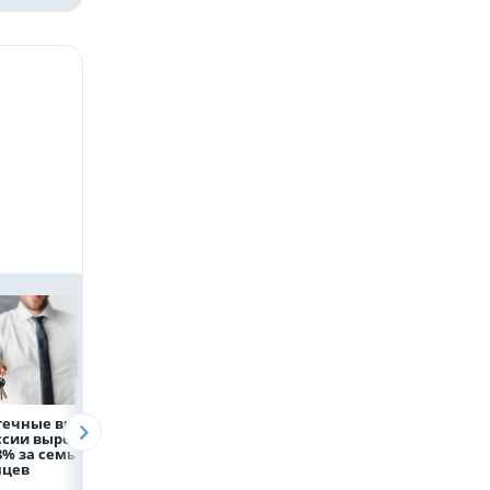
течные выдачи
Президент России
Директор
ссии выросли
Владимир Путин
белгородской
8% за семь
провёл рабочую
фирмы увел у
яцев
встречу с врио
налоговиков 5 м
губернатора
рублей