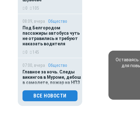
0
105
08:09, вчера
Общество
Под Белгородом
пассажиры автобуса чуть
не отравились и требуют
наказать водителя
0
145
Оставаясь 
07:00, вчера
Общество
для пов
Главное за ночь. Следы
викингов в Муроме, дебош
в самолете, пожар на НПЗ
и акулы оккупировали
пляжи Владивостока
ВСЕ НОВОСТИ
0
93
01:00, вчера
Гороскоп
Точный гороскоп для всех
знаков зодиака на сегодня
— 7 августа