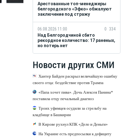
Арестованные топ-менеджеры
белгородского «Эфко» обжалуют
заключение под стражу
06.08.2026 11:00
0
334
Над Белгородчиной сбито
рекордное количество: 17 раненых,
но потерь нет
Новости других СМИ
Хантер Байден раскрыл величайшую ошибку
своего отца: бездействие против Трампа
«Папа хочет пива». Дочь Алексея Панина*
поставила отцу печальный диагноз
Троих уфимцев осудили за стрельбу на
кладбище в Башкирии
В Кирове рухнул КПК «Дело и Деньги»
На Украине есть предпосылки к дефициту