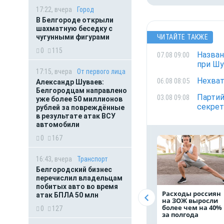
17:22, вчера
Город
В Белгороде открыли
шахматную беседку с
чугунными фигурами
ЧИТАЙТЕ ТАКЖЕ
0
115
Назван
07.08 09:00
при Ш
17:15, вчера
От первого лица
Нехват
06.08 08:05
Александр Шуваев:
Белгородцам направлено
Партий
03.08 09:08
уже более 50 миллионов
секрет
рублей за повреждённые
в результате атак ВСУ
автомобили
0
167
16:43, вчера
Транспорт
Белгородский бизнес
перечислил владельцам
побитых авто во время
Расходы россиян
атак БПЛА 50 млн
на ЗОЖ выросли
более чем на 40%
0
127
за полгода