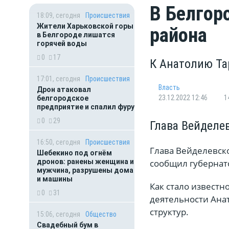
В Белгор
18:09, сегодня
Происшествия
Жители Харьковской горы
района
в Белгороде лишатся
горячей воды
0
17
К Анатолию Та
17:01, сегодня
Происшествия
Власть
Дрон атаковал
23.12.2022 12:46
1
белгородское
предприятие и спалил фуру
0
29
Глава Вейделе
16:50, сегодня
Происшествия
Глава Вейделевско
Шебекино под огнём
дронов: ранены женщина и
сообщил губернат
мужчина, разрушены дома
и машины
Как стало извест
0
31
деятельности Ана
структур.
15:06, сегодня
Общество
Свадебный бум в