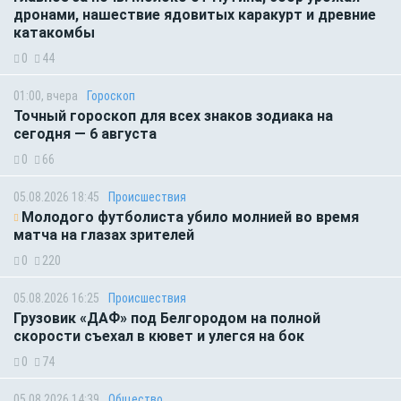
дронами, нашествие ядовитых каракурт и древние
катакомбы
0
44
01:00, вчера
Гороскоп
Точный гороскоп для всех знаков зодиака на
сегодня — 6 августа
0
66
05.08.2026 18:45
Происшествия
Молодого футболиста убило молнией во время
матча на глазах зрителей
0
220
05.08.2026 16:25
Происшествия
Грузовик «ДАФ» под Белгородом на полной
скорости съехал в кювет и улегся на бок
0
74
05.08.2026 14:39
Общество