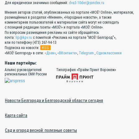
Для юридически значимых сообщений:
dva3-10der@yandex.ru
Мнения авторов статей, опубликованных на портале «МОЁ! Online», материалов,
размещённых в разделах «Мнения», «Народные новости», а также
комментариев пользователей к материалам сайта могут не совпадать
с позицией редакции газеты «МОЁ!» и портала «МОЁ! Online».
По вопросам размещения рекламы на сайте обращайтесь:
почта:
lip@kpv.ru
с пометкой «Реклама на портале "МОЁ! Белгород"»,
или по телефону (473) 267-94-13
RSS
Подписка на новости:
«МОЁ! Белгород» в сети:
«Дзен»
,
«ВКонтакте»
,
Telegram
,
Одноклассники
Наши партнёры:
Альянс руководителей
Типография «Прайм Принт Воронеж»
региональных СМИ России
Новости Белгорода и Белгородской области сегодня
Карта сайта
Сад и огород весной: полезные советы