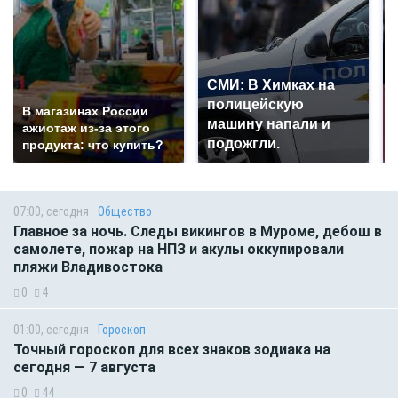
СМИ: В Химках на
полицейскую
В магазинах России
машину напали и
ажиотаж из-за этого
подожгли.
продукта: что купить?
07:00, сегодня
Общество
Главное за ночь. Следы викингов в Муроме, дебош в
самолете, пожар на НПЗ и акулы оккупировали
пляжи Владивостока
0
4
01:00, сегодня
Гороскоп
Точный гороскоп для всех знаков зодиака на
сегодня — 7 августа
0
44