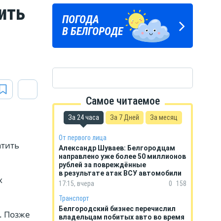
ить
Подпишись
ПОГОДА
ГОРОСКОП
на тг-канал
В БЕЛГОРОДЕ
НА КАЖДЫЙ ДЕНЬ
«МОЁ! Белгород»
Самое читаемое
За 24 часа
За 7 Дней
За месяц
От первого лица
атить
Александр Шуваев: Белгородцам
направлено уже более 50 миллионов
рублей за повреждённые
в результате атак ВСУ автомобили
х
17:15, вчера
0
158
Транспорт
Белгородский бизнес перечислил
. Позже
владельцам побитых авто во время