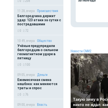
за полгода
0
208
11:28, вчера
Происшествия
Белгородчина держит
удар: 123 атаки за сутки с
пострадавшими
0
72
10:49, вчера
Общество
Учёные предупредили
белгородцев о сильном
Новости СМИ2
геомагнитном ударе в
пятницу
0
100
09:05, вчера
Деньги
Ежемесячная смена
кешбэка: как меняются
траты и спрос
0
76
Такую зиму в Рос
09:00, вчера
Власть
никто не ждал: ка