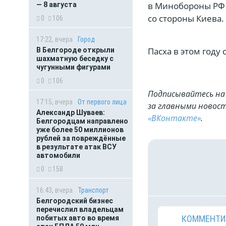
в Минобороны РФ 
— 8 августа
со стороны Киева.
0
106
17:22, вчера
Город
Пасха в этом году 
В Белгороде открыли
шахматную беседку с
чугунными фигурами
0
106
Подписывайтесь на 
17:15, вчера
От первого лица
за главными новост
Александр Шуваев:
«ВКонтакте»
.
Белгородцам направлено
уже более 50 миллионов
рублей за повреждённые
в результате атак ВСУ
автомобили
0
158
16:43, вчера
Транспорт
Белгородский бизнес
перечислил владельцам
КОММЕНТИ
побитых авто во время