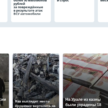
более 50 миллионов
и спрос
мес
рублей
за повреждённые
в результате атак
ВСУ автомобили
сии
На Урале из казны
Как выглядит место
к
были украдены 18
крушение вертолета на