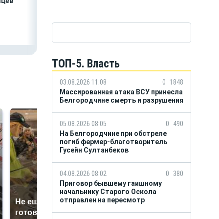
яцев
встречу с врио
налоговиков 5 м
губернатора
рублей
Белгородской
области
Александром
Шуваевым
ТОП-5. Власть
03.08.2026 11:08
0
1848
Массированная атака ВСУ принесла
Белгородчине смерть и разрушения
05.08.2026 08:05
0
490
На Белгородчине при обстреле
погиб фермер-благотворитель
Гусейн Султанбеков
04.08.2026 08:02
0
380
Приговор бывшему гаишному
начальнику Старого Оскола
отправлен на пересмотр
Не ешьте эту
В ОАЭ произошло
готовую еду из
жестокое убийство