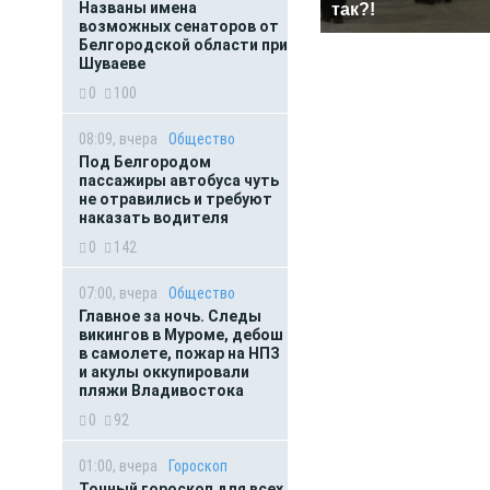
Названы имена
так?!
возможных сенаторов от
Белгородской области при
Шуваеве
0
100
08:09, вчера
Общество
Под Белгородом
пассажиры автобуса чуть
не отравились и требуют
наказать водителя
0
142
07:00, вчера
Общество
Главное за ночь. Следы
викингов в Муроме, дебош
в самолете, пожар на НПЗ
и акулы оккупировали
пляжи Владивостока
0
92
01:00, вчера
Гороскоп
Точный гороскоп для всех