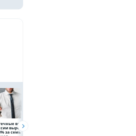
течные выдачи
Президент России
Директор
ссии выросли
Владимир Путин
белгородской
8% за семь
провёл рабочую
фирмы увел у