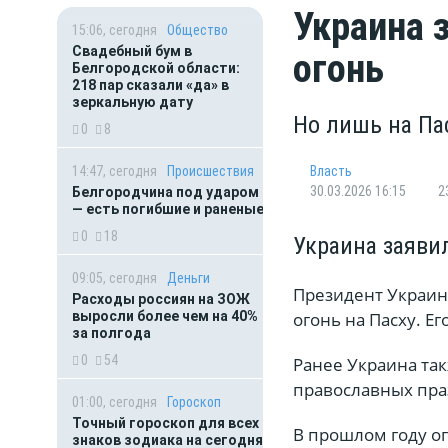
Украина з
15:06, сегодня
Общество
Свадебный бум в
огонь
Белгородской области:
218 пар сказали «да» в
зеркальную дату
Но лишь на Па
0
8
14:47, сегодня
Происшествия
Власть
30.03.2026 16:15
2
Белгородчина под ударом
— есть погибшие и раненые
0
18
Украина заявил
09:05, сегодня
Деньги
Президент Украин
Расходы россиян на ЗОЖ
выросли более чем на 40%
огонь на Пасху. Е
за полгода
0
54
Ранее Украина та
православных пра
01:00, сегодня
Гороскоп
Точный гороскоп для всех
В прошлом году ог
знаков зодиака на сегодня