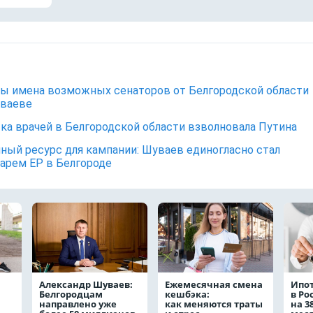
ы имена возможных сенаторов от Белгородской области
уваеве
ка врачей в Белгородской области взволновала Путина
ный ресурс для кампании: Шуваев единогласно стал
арем ЕР в Белгороде
Александр Шуваев:
Ежемесячная смена
Ипо
Белгородцам
кешбэка:
в Ро
направлено уже
как меняются траты
на 3