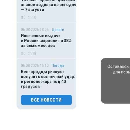
знаков зодиака на сегодня
— 7 августа
0
110
06.08.2026 18:05
Деньги
Ипотечные выдачи
в России выросли на 38%
за семь месяцев
0
118
06.08.2026 15:10
Погода
Оставаясь 
Белгородцы рискуют
для пов
получить солнечный удар:
в регионе жара под 40
градусов
0
82
ВСЕ НОВОСТИ
06.08.2026 14:02
Общество
Белгородцам могут
помочь федеральными
деньгами собрать детей в
школу