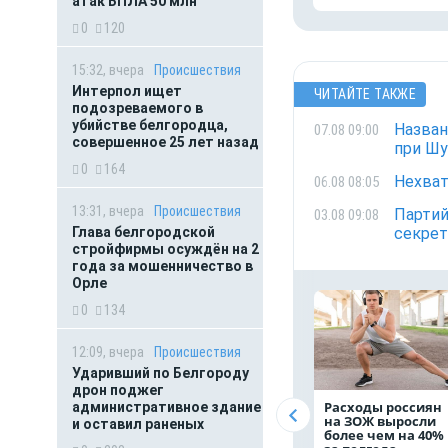
атак БПЛА 50 млн
0
120
15:32, вчера
Происшествия
Интерпол ищет
ЧИТАЙТЕ ТАКЖЕ
подозреваемого в
убийстве белгородца,
Назван
07.08 09:00
совершенное 25 лет назад
при Ш
0
164
Нехват
06.08 08:05
13:31, вчера
Происшествия
Партий
03.08 09:08
Глава белгородской
секрет
стройфирмы осуждён на 2
года за мошенничество в
Орле
0
134
12:09, вчера
Происшествия
Ударивший по Белгороду
дрон поджег
Расходы россиян
административное здание
на ЗОЖ выросли
и оставил раненых
более чем на 40%