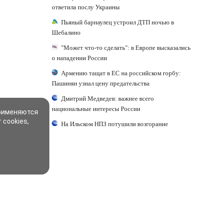
ответила послу Украины
Пьяный барнаулец устроил ДТП ночью в
Шебалино
"Может что-то сделать": в Европе высказались
о нападении России
Армению тащат в ЕС на российском горбу:
Пашинян узнал цену предательства
Дмитрий Медведев: важнее всего
национальные интересы России
применяются
 cookies,
На Ильском НПЗ потушили возгорание