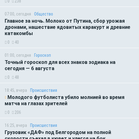
0
238
07:00, сегодня
Общество
Главное за ночь. Молоко от Путина, сбор урожая
дронами, нашествие ядовитых каракурт и древние
катакомбы
0
40
01:00, сегодня
Гороскоп
Точный гороскоп для всех знаков зодиака на
сегодня — 6 августа
0
48
18:45, вчера
Происшествия
Молодого футболиста убило молнией во время
матча на глазах зрителей
0
206
16:25, вчера
Происшествия
Грузовик «ДАФ» под Белгородом на полной
скорости съехал в кювет и улегся на бок