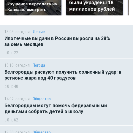
были украдены 18
крушение вертолета на
миллионов рублей
Кавказе: смотреть
18:05, сегодня
Деньги
Ипотечные выдачи в России выросли на 38%
за семь месяцев
0
22
15:10, сегодня
Погода
Белгородцы рискуют получить солнечный удар: в
регионе жара под 40 градусов
0
40
14:02, сегодня
Общество
Белгородцам могут помочь федеральными
деньгами собрать детей в школу
0
62
13:50, сегодня
Общество