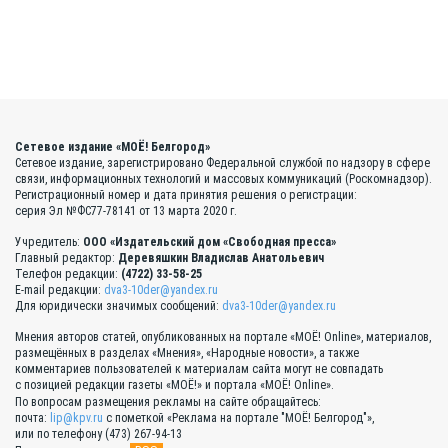
Сетевое издание «МОЁ! Белгород»
Сетевое издание, зарегистрировано Федеральной службой по надзору в сфере
связи, информационных технологий и массовых коммуникаций (Роскомнадзор).
Регистрационный номер и дата принятия решения о регистрации:
серия Эл №ФС77-78141 от 13 марта 2020 г.
Учредитель:
ООО «Издательский дом «Свободная пресса»
Главный редактор:
Деревяшкин Владислав Анатольевич
Телефон редакции:
(4722) 33-58-25
E-mail редакции:
dva3-10der@yandex.ru
Для юридически значимых сообщений:
dva3-10der@yandex.ru
Мнения авторов статей, опубликованных на портале «МОЁ! Online», материалов,
размещённых в разделах «Мнения», «Народные новости», а также
комментариев пользователей к материалам сайта могут не совпадать
с позицией редакции газеты «МОЁ!» и портала «МОЁ! Online».
По вопросам размещения рекламы на сайте обращайтесь:
почта:
lip@kpv.ru
с пометкой «Реклама на портале "МОЁ! Белгород"»,
или по телефону (473) 267-94-13