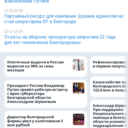
взволновала Путина
03.08 09:08
Партийный ресурс для кампании: Шуваев единогласно
стал секретарем ЕР в Белгороде
30.07 09:09
Откаты на обороне: прокуратура запросила 22 года
для экс-чиновников Белгородчины
Ипотечные выдачи в России
Рефинансировани
выросли на 38% за семь
в первом полугоди
месяцев
Казначейство тре
Президент России Владимир
белгородского в
Путин провёл рабочую встречу
122,8 млн в польз
с врио губернатора
Белгородской области
Александром Шуваевым
Александр Шувае
При поддержке
Национального ц
Директор белгородской
помощи в Белгор
фирмы увел у налоговиков 5
области усилили
млн рублей
подразделение «