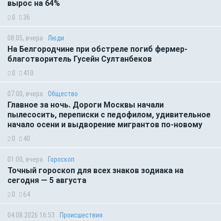
вырос на 64%
0
36
08:05, вчера
Люди
На Белгородчине при обстреле погиб фермер-
благотворитель Гусейн Султанбеков
0
410
07:00, вчера
Общество
Главное за ночь. Дороги Москвы начали
пылесосить, переписки с педофилом, удивительное
начало осени и выдворение мигрантов по-новому
0
40
01:00, вчера
Гороскоп
Точный гороскоп для всех знаков зодиака на
сегодня — 5 августа
0
64
04.08.2026 16:53
Происшествия