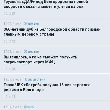
Грузовик «ДАФ» под Белгородом на полной
скорости съехал в кювет и улегся на бок
0
38
14:39, вчера
Общество
360-летний дуб из Белгородской области признан
главным деревом страны
0
42
14:01, вчера
Общество
Выяснилось, кто не сможет получить
загранпаспорт через МФЦ
0
28
13:07, вчера
Происшествия
Глава ЧВК «Ястреб» получил 18 лет строгого
режима в Белгороде
0
44
12:34, вчера
Деньги