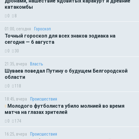
дронами, нашествие ядовитых каракурт и древние
катакомбы
0
8
01:00, сегодня
Гороскоп
Точный гороскоп для всех знаков зодиака на
сегодня — 6 августа
0
30
21:35, вчера
Власть
Шуваев поведал Путину о будущем Белгородской
области
0
118
18:45, вчера
Происшествия
Молодого футболиста убило молнией во время
матча на глазах зрителей
0
174
16:25, вчера
Происшествия