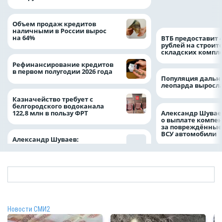
подразделение «
Белгород»
Объем продаж кредитов
наличными в России вырос
на 64%
ВТБ предоставит 
рублей на строит
складских компл
Рефинансирование кредитов
в первом полугодии 2026 года
Популяция дальн
леопарда выросла
Казначейство требует с
белгородского водоканала
122,8 млн в пользу ФРТ
Александр Шувае
о выплате компе
за повреждённые
ВСУ автомобили
Александр Шуваев:
Новости СМИ2