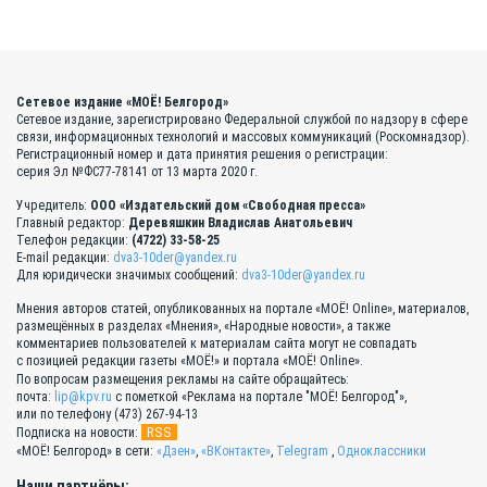
Сетевое издание «МОЁ! Белгород»
Сетевое издание, зарегистрировано Федеральной службой по надзору в сфере
связи, информационных технологий и массовых коммуникаций (Роскомнадзор).
Регистрационный номер и дата принятия решения о регистрации:
серия Эл №ФС77-78141 от 13 марта 2020 г.
Учредитель:
ООО «Издательский дом «Свободная пресса»
Главный редактор:
Деревяшкин Владислав Анатольевич
Телефон редакции:
(4722) 33-58-25
E-mail редакции:
dva3-10der@yandex.ru
Для юридически значимых сообщений:
dva3-10der@yandex.ru
Мнения авторов статей, опубликованных на портале «МОЁ! Online», материалов,
размещённых в разделах «Мнения», «Народные новости», а также
комментариев пользователей к материалам сайта могут не совпадать
с позицией редакции газеты «МОЁ!» и портала «МОЁ! Online».
По вопросам размещения рекламы на сайте обращайтесь:
почта:
lip@kpv.ru
с пометкой «Реклама на портале "МОЁ! Белгород"»,
или по телефону (473) 267-94-13
RSS
Подписка на новости:
«МОЁ! Белгород» в сети:
«Дзен»
,
«ВКонтакте»
,
Telegram
,
Одноклассники
Наши партнёры: