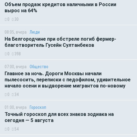
Объем продаж кредитов наличными в России
вырос на 64%
0
30
08:05, вчера
Люди
На Белгородчине при обстреле погиб фермер-
благотворитель Гусейн Султанбеков
0
398
07:00, вчера
Общество
Главное за ночь. Дороги Москвы начали
пылесосить, переписки с педофилом, удивительное
начало осени и выдворение мигрантов по-новому
0
34
01:00, вчера
Гороскоп
Точный гороскоп для всех знаков зодиака на
сегодня — 5 августа
0
54