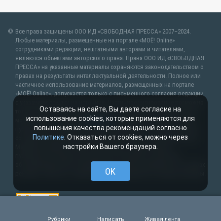
Все права защищены ООО ИД «СВОБОДНАЯ ПРЕССА» 2007–2024.
Любые материалы, размещенные на портале «МОЁ! Online»
сотрудниками редакции, нештатными авторами и читателями,
являются объектами авторского права. Права ООО ИД «СВОБОДНАЯ
ПРЕССА» на указанные материалы охраняются законодательством о
правах на результаты интеллектуальной деятельности. Полное или
частичное использование материалов, размещенных на портале
«МОЁ! Online», допускается только с письменного согласия редакции
с указанием ссылки на источник. Частичное цитирование возможно
Оставаясь на сайте, Вы даете согласие на
только при условии гиперссылки на moe-belgorod.ru. Все вопросы
использование cookies, которые применяются для
можно задать по адресу
web@kpv.ru
. В рубрике «От первого лица»
повышения качества рекомендаций согласно
публикуются сообщения в рамках контрактов об информационном
Политике
. Отказаться от cookies, можно через
сотрудничестве между редакцией «МОЁ! Online» и органами власти.
настройки Вашего браузера.
Материалы рубрик «Новости партнёров» и «Будь в курсе»
публикуются в рамках договоров (соглашений, контрактов)
об информационном сотрудничестве и (или) размещаются на правах
OK
рекламы. Новости с пометкой (
) размещаются на правах рекламы.
Рубрики
Написать
Живая лента