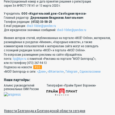
Регистрационный номер и дата принятия решения о регистрации:
серия Эл №ФС77-78141 от 13 марта 2020 г.
Учредитель:
ООО «Издательский дом «Свободная пресса»
Главный редактор:
Деревяшкин Владислав Анатольевич
Телефон редакции:
(4722) 33-58-25
E-mail редакции:
dva3-10der@yandex.ru
Для юридически значимых сообщений:
dva3-10der@yandex.ru
Мнения авторов статей, опубликованных на портале «МОЁ! Online», материалов,
размещённых в разделах «Мнения», «Народные новости», а также
комментариев пользователей к материалам сайта могут не совпадать
с позицией редакции газеты «МОЁ!» и портала «МОЁ! Online».
По вопросам размещения рекламы на сайте обращайтесь:
почта:
lip@kpv.ru
с пометкой «Реклама на портале "МОЁ! Белгород"»,
или по телефону (473) 267-94-13
RSS
Подписка на новости:
«МОЁ! Белгород» в сети:
«Дзен»
,
«ВКонтакте»
,
Telegram
,
Одноклассники
Наши партнёры:
Альянс руководителей
Типография «Прайм Принт Воронеж»
региональных СМИ России
Новости Белгорода и Белгородской области сегодня