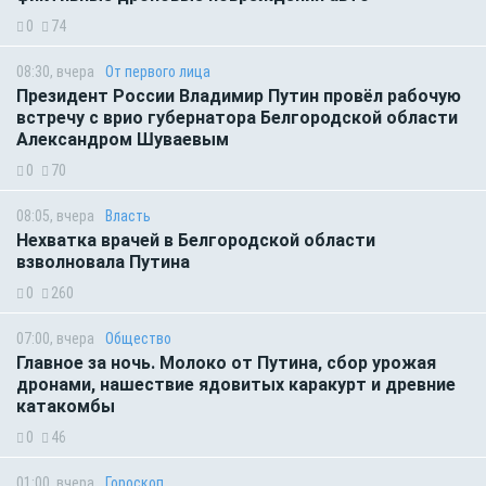
0
74
08:30, вчера
От первого лица
Президент России Владимир Путин провёл рабочую
встречу с врио губернатора Белгородской области
Александром Шуваевым
0
70
08:05, вчера
Власть
Нехватка врачей в Белгородской области
взволновала Путина
0
260
07:00, вчера
Общество
Главное за ночь. Молоко от Путина, сбор урожая
дронами, нашествие ядовитых каракурт и древние
катакомбы
0
46
01:00, вчера
Гороскоп