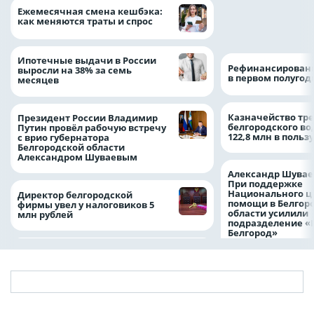
Объем продаж кр
Ежемесячная смена кешбэка:
наличными в Рос
как меняются траты и спрос
на 64%
Ипотечные выдачи в России
Рефинансировани
выросли на 38% за семь
в первом полугоди
месяцев
Казначейство тре
Президент России Владимир
белгородского в
Путин провёл рабочую встречу
122,8 млн в польз
с врио губернатора
Белгородской области
Александром Шуваевым
Александр Шувае
При поддержке
Национального ц
Директор белгородской
помощи в Белгор
фирмы увел у налоговиков 5
области усилили
млн рублей
подразделение «
Белгород»