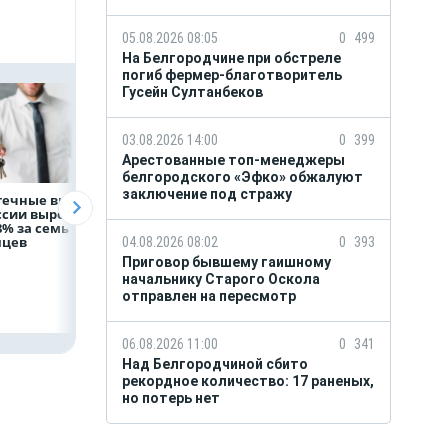
05.08.2026 08:05
0
499
На Белгородчине при обстреле
погиб фермер-благотворитель
Гусейн Султанбеков
03.08.2026 14:00
0
399
Арестованные топ-менеджеры
белгородского «Эфко» обжалуют
заключение под стражу
течные выдачи
Президент России
Директор
ссии выросли
Владимир Путин
белгородской
8% за семь
провёл рабочую
фирмы увел у
яцев
встречу с врио
налоговиков 5 м
04.08.2026 08:02
0
393
губернатора
рублей
Приговор бывшему гаишному
Белгородской
начальнику Старого Оскола
области
отправлен на пересмотр
Александром
Шуваевым
06.08.2026 11:00
0
341
Над Белгородчиной сбито
рекордное количество: 17 раненых,
но потерь нет