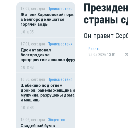
Президен
18:09, сегодня
Происшествия
Жители Харьковской горы
страны с
в Белгороде лишатся
горячей воды
0
35
Он правит Сер
17:01, сегодня
Происшествия
Власть
Дрон атаковал
25.05.2026 13:01
2
белгородское
предприятие и спалил фуру
0
43
16:50, сегодня
Происшествия
Шебекино под огнём
дронов: ранены женщина и
мужчина, разрушены дома
и машины
0
43
15:06, сегодня
Общество
Свадебный бум в