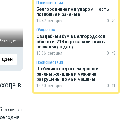
Происшествия
Белгородчина под ударом — есть
погибшие и раненые
14:47, сегодня
0
70
Общество
Свадебный бум в Белгородской
 Википедия
области: 218 пар сказали «да» в
зеркальную дату
15:06, сегодня
0
48
Дзен
Происшествия
Шебекино под огнём дронов:
ранены женщина и мужчина,
разрушены дома и машины
уходе в
16:50, сегодня
0
41
б этом он
сегодня,