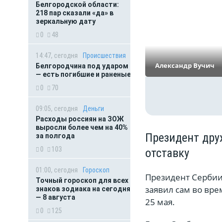
Белгородской области:
218 пар сказали «да» в
зеркальную дату
0
48
14:47, сегодня
Происшествия
Александр Вучич
Белгородчина под ударом
— есть погибшие и раненые
0
70
09:05, сегодня
Деньги
Расходы россиян на ЗОЖ
выросли более чем на 40%
Президент дру
за полгода
0
103
отставку
01:00, сегодня
Гороскоп
Президент Сербии 
Точный гороскоп для всех
заявил сам во вре
знаков зодиака на сегодня
— 8 августа
25 мая.
0
125