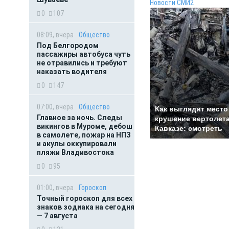
Новости СМИ2
0
107
08:09, вчера
Общество
Под Белгородом
пассажиры автобуса чуть
не отравились и требуют
наказать водителя
0
147
07:00, вчера
Общество
Как выглядит место
Главное за ночь. Следы
крушение вертолета
викингов в Муроме, дебош
Кавказе: смотреть
в самолете, пожар на НПЗ
и акулы оккупировали
пляжи Владивостока
0
95
01:00, вчера
Гороскоп
Точный гороскоп для всех
знаков зодиака на сегодня
— 7 августа