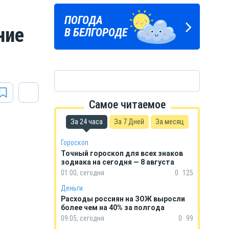
Подпишись
ПОГОДА
ГОРОСКОП
на тг-канал
ние
В БЕЛГОРОДЕ
НА КАЖДЫЙ ДЕНЬ
«МОЁ! Белгород»
Самое читаемое
За 24 часа
За 7 Дней
За месяц
Гороскоп
Точный гороскоп для всех знаков
зодиака на сегодня — 8 августа
01:00, сегодня
0
125
Деньги
Расходы россиян на ЗОЖ выросли
более чем на 40% за полгода
09:05, сегодня
0
99