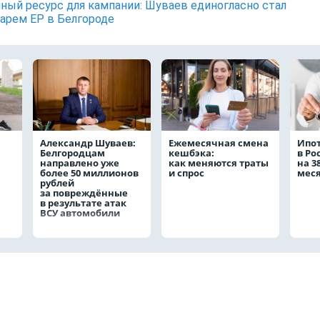
ный ресурс для кампании: Шуваев единогласно стал
арем ЕР в Белгороде
Александр Шуваев:
Ежемесячная смена
Ипо
Белгородцам
кешбэка:
в Ро
направлено уже
как меняются траты
на 3
более 50 миллионов
и спрос
мес
рублей
за повреждённые
в результате атак
ВСУ автомобили