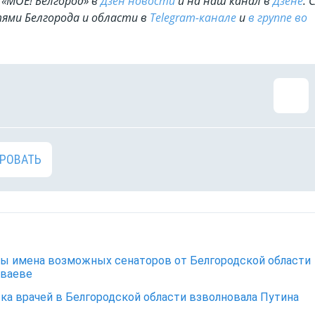
«МОЁ! Белгород» в
Дзен новости
и на наш канал в
Дзене
. 
ями Белгорода и области в
Telegram-канале
и
в группе во
РОВАТЬ
ы имена возможных сенаторов от Белгородской области
уваеве
ка врачей в Белгородской области взволновала Путина