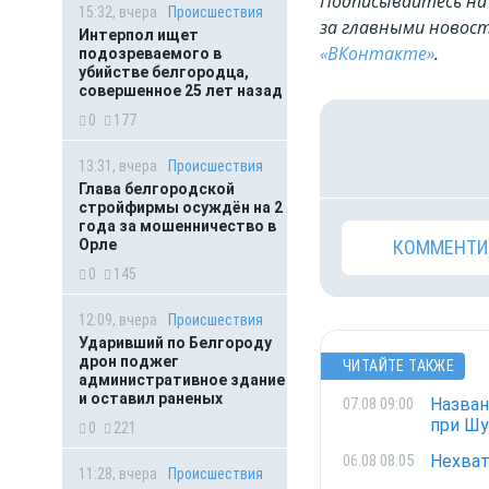
Подписывайтесь на 
15:32, вчера
Происшествия
за главными новост
Интерпол ищет
«ВКонтакте»
.
подозреваемого в
убийстве белгородца,
совершенное 25 лет назад
0
177
13:31, вчера
Происшествия
Глава белгородской
стройфирмы осуждён на 2
года за мошенничество в
КОММЕНТИ
Орле
0
145
12:09, вчера
Происшествия
Ударивший по Белгороду
дрон поджег
ЧИТАЙТЕ ТАКЖЕ
административное здание
и оставил раненых
Назван
07.08 09:00
при Ш
0
221
Нехват
06.08 08:05
11:28, вчера
Происшествия