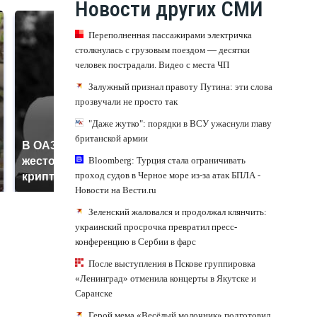
Новости других СМИ
Переполненная пассажирами электричка
столкнулась с грузовым поездом — десятки
человек пострадали. Видео с места ЧП
Залужный признал правоту Путина: эти слова
прозвучали не просто так
"Даже жутко": порядки в ВСУ ужаснули главу
британской армии
В ОАЭ произошло
Все новости по
Bloomberg: Турция стала ограничивать
жестокое убийство
падению вертолета на
проход судов в Черное море из-за атак БПЛА -
криптомиллионера
Кавказе: читать здесь
Новости на Вести.ru
Зеленский жаловался и продолжал клянчить:
украинский просрочка превратил пресс-
конференцию в Сербии в фарс
После выступления в Пскове группировка
«Ленинград» отменила концерты в Якутске и
Саранске
Герой мема «Весёлый молочник» подготовил