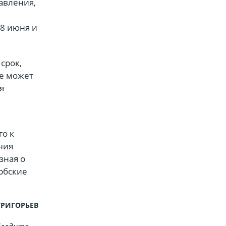
равления,
28 июня и
срок,
не может
я
го к
ния
зная о
рбские
ГРИГОРЬЕВ