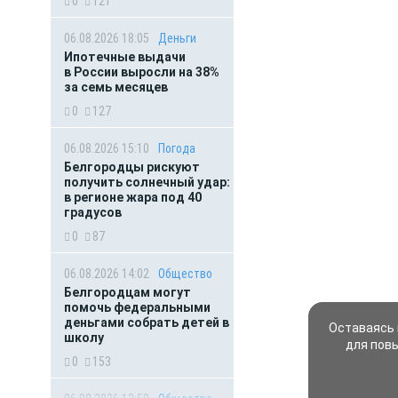
0
121
06.08.2026 18:05
Деньги
Ипотечные выдачи
в России выросли на 38%
за семь месяцев
0
127
06.08.2026 15:10
Погода
Белгородцы рискуют
получить солнечный удар:
в регионе жара под 40
градусов
0
87
06.08.2026 14:02
Общество
Белгородцам могут
помочь федеральными
деньгами собрать детей в
Оставаясь 
школу
для пов
0
153