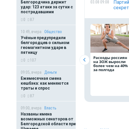
Партий
03.08 09:08
Белгородчина держит
удар: 123 атаки за сутки с
секрет
пострадавшими
0
87
10:49, вчера
Общество
Учёные предупредили
белгородцев о сильном
геомагнитном ударе в
пятницу
Расходы россиян
0
107
на ЗОЖ выросли
более чем на 40%
за полгода
09:05, вчера
Деньги
Ежемесячная смена
кешбэка: как меняются
траты и спрос
0
87
09:00, вчера
Власть
Названы имена
возможных сенаторов от
Белгородской области при
Шуваеве