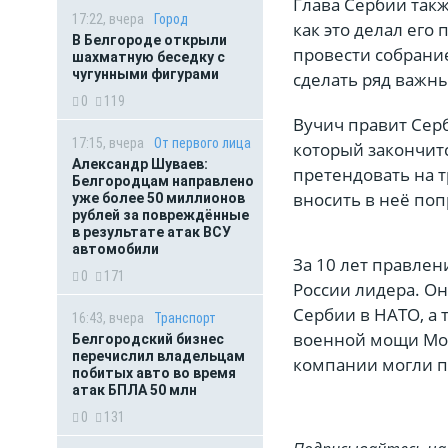
Глава Сербии такж
17:22, вчера
Город
как это делал его
В Белгороде открыли
провести собрани
шахматную беседку с
чугунными фигурами
сделать ряд важн
0
119
Вучич правит Серб
17:15, вчера
От первого лица
который закончитс
Александр Шуваев:
претендовать на т
Белгородцам направлено
вносить в неё поп
уже более 50 миллионов
рублей за повреждённые
в результате атак ВСУ
автомобили
За 10 лет правлен
0
171
России лидера. Он
Сербии в НАТО, а 
16:43, вчера
Транспорт
военной мощи Мос
Белгородский бизнес
перечислил владельцам
компании могли п
побитых авто во время
атак БПЛА 50 млн
0
131