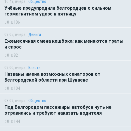
10:49, вчера
Общество
Учёные предупредили белгородцев о сильном
геомагнитном ударе в пятницу
0
106
09:05, вчера
Деньги
Ежемесячная смена кешбэка: как меняются траты
и спрос
0
82
09:00, вчера
Власть
Названы имена возможных сенаторов от
Белгородской области при Шуваеве
0
104
08:09, вчера
Общество
Под Белгородом пассажиры автобуса чуть не
отравились и требуют наказать водителя
0
144