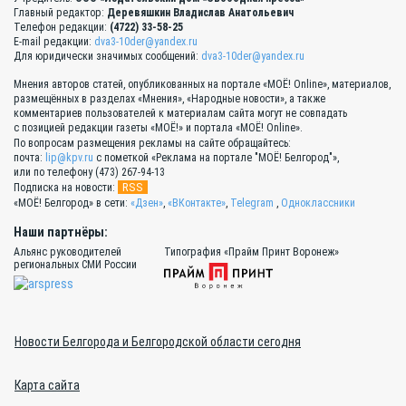
Главный редактор:
Деревяшкин Владислав Анатольевич
Телефон редакции:
(4722) 33-58-25
E-mail редакции:
dva3-10der@yandex.ru
Для юридически значимых сообщений:
dva3-10der@yandex.ru
Мнения авторов статей, опубликованных на портале «МОЁ! Online», материалов,
размещённых в разделах «Мнения», «Народные новости», а также
комментариев пользователей к материалам сайта могут не совпадать
с позицией редакции газеты «МОЁ!» и портала «МОЁ! Online».
По вопросам размещения рекламы на сайте обращайтесь:
почта:
lip@kpv.ru
с пометкой «Реклама на портале "МОЁ! Белгород"»,
или по телефону (473) 267-94-13
RSS
Подписка на новости:
«МОЁ! Белгород» в сети:
«Дзен»
,
«ВКонтакте»
,
Telegram
,
Одноклассники
Наши партнёры:
Альянс руководителей
Типография «Прайм Принт Воронеж»
региональных СМИ России
Новости Белгорода и Белгородской области сегодня
Карта сайта