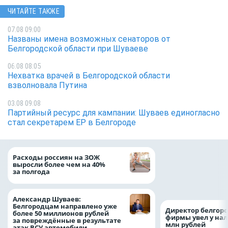
ЧИТАЙТЕ ТАКЖЕ
07.08 09:00
Названы имена возможных сенаторов от
Белгородской области при Шуваеве
06.08 08:05
Нехватка врачей в Белгородской области
взволновала Путина
03.08 09:08
Партийный ресурс для кампании: Шуваев единогласно
стал секретарем ЕР в Белгороде
Президент Росси
Расходы россиян на ЗОЖ
Путин провёл раб
выросли более чем на 40%
с врио губернато
за полгода
Белгородской обл
Александром Шу
Александр Шуваев:
Белгородцам направлено уже
Директор белгор
более 50 миллионов рублей
фирмы увел у нал
за повреждённые в результате
млн рублей
атак ВСУ автомобили