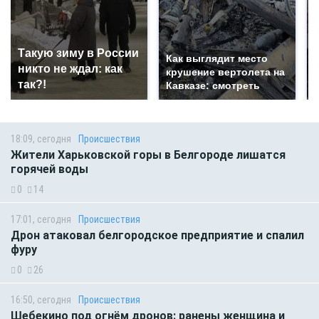
Такую зиму в России
Как выглядит место
никто не ждал: как
крушение вертолета на
так?!
Кавказе: смотреть
18:09, сегодня
Происшествия
Жители Харьковской горы в Белгороде лишатся
горячей воды
0
14
17:01, сегодня
Происшествия
Дрон атаковал белгородское предприятие и спалил
фуру
0
26
16:50, сегодня
Происшествия
Шебекино под огнём дронов: ранены женщина и