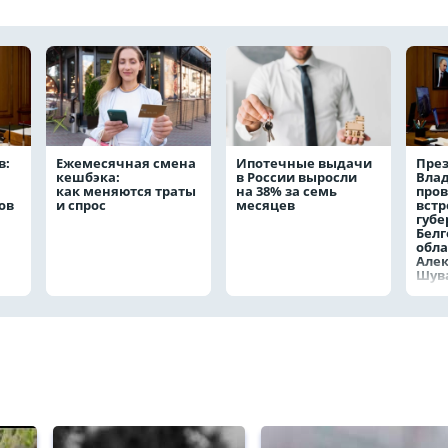
в:
Ежемесячная смена
Ипотечные выдачи
През
кешбэка:
в России выросли
Вла
как меняются траты
на 38% за семь
пров
ов
и спрос
месяцев
встр
губе
Белг
обла
Але
Шув