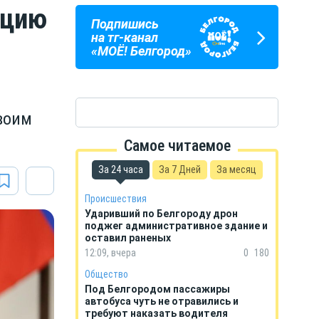
ацию
Подпишись
ПОГОДА
ГОРОСКОП
на тг-канал
В БЕЛГОРОДЕ
НА КАЖДЫЙ ДЕНЬ
«МОЁ! Белгород»
своим
м
Самое читаемое
За 24 часа
За 7 Дней
За месяц
Происшествия
Ударивший по Белгороду дрон
поджег административное здание и
оставил раненых
12:09, вчера
0
180
Общество
Под Белгородом пассажиры
автобуса чуть не отравились и
требуют наказать водителя