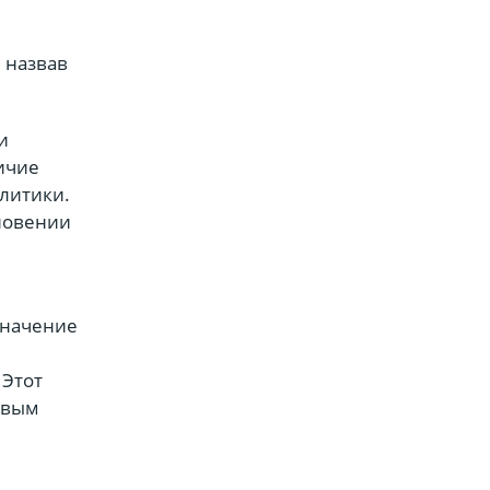
 назвав
и
ичие
литики.
кновении
значение
 Этот
овым