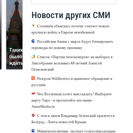
Новости других СМИ
Соловьёв объяснил, почему считает новую
крупную войну в Европе неизбежной
Российские банки с марта будут блокировать
переводы по новому признаку
Таких событий не
В магазинах России
было с 1945: чего
Список «Партии пенсионеров» на выборах в
ажиотаж из-за этого
ждать всем нам?
Заксобрание возглавил 48-летний Алексей
продукта: что купить?
Осмоловский
Разгром Wildberries и циничное обращение к
русским
Что Вселенная хочет вам сказать? Выберите
карту Таро - и прочитайте послание -
AmurMedia.ru
С чем и зачем Владимир Зеленский прилетел в
Белград - Лента новостей Крыма
Минагрополитики: экспорт сельхозпродукции