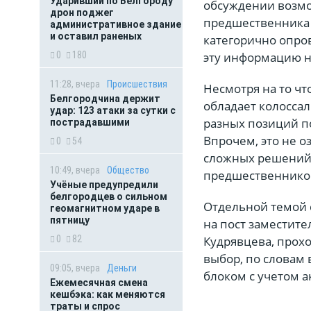
Ударивший по Белгороду
обсуждении возмо
дрон поджег
предшественника 
административное здание
и оставил раненых
категорично опров
эту информацию н
0
180
11:28, вчера
Происшествия
Несмотря на то чт
Белгородчина держит
обладает колосса
удар: 123 атаки за сутки с
разных позиций п
пострадавшими
Впрочем, это не 
0
54
сложных решений 
10:49, вчера
Общество
предшественнико
Учёные предупредили
белгородцев о сильном
Отдельной темой 
геомагнитном ударе в
пятницу
на пост заместите
Кудрявцева, прох
0
82
выбор, по словам
09:05, вчера
Деньги
блоком с учетом а
Ежемесячная смена
кешбэка: как меняются
траты и спрос