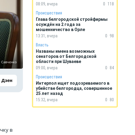
08:09, вчера
0
118
Происшествия
Глава белгородской стройфирмы
осуждён на 2 года за
мошенничество в Орле
13:31, вчера
0
98
Власть
Названы имена возможных
сенаторов от Белгородской
области при Шуваеве
й Савченко
09:00, вчера
0
84
Происшествия
Дзен
Интерпол ищет подозреваемого в
убийстве белгородца, совершенное
25 лет назад
15:32, вчера
0
80
чку в