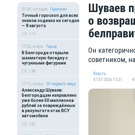
Шуваев 
01:00, сегодня
Гороскоп
Точный гороскоп для всех
о возвра
знаков зодиака на сегодня
— 8 августа
белправи
0
12
17:22, вчера
Город
Он категоричн
В Белгороде открыли
шахматную беседку с
советником, н
чугунными фигурами
0
48
Власть
07.07.2026 13:21
4
17:15, вчера
От первого лица
Александр Шуваев:
Белгородцам направлено
уже более 50 миллионов
рублей за повреждённые
в результате атак ВСУ
автомобили
0
82