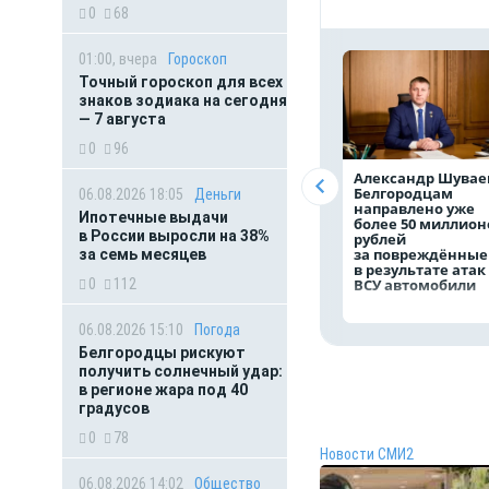
0
68
01:00, вчера
Гороскоп
Точный гороскоп для всех
знаков зодиака на сегодня
— 7 августа
0
96
Александр Шувае
Белгородцам
06.08.2026 18:05
Деньги
направлено уже
Ипотечные выдачи
более 50 миллион
в России выросли на 38%
рублей
за повреждённые
за семь месяцев
в результате атак
ВСУ автомобили
0
112
06.08.2026 15:10
Погода
Белгородцы рискуют
получить солнечный удар:
в регионе жара под 40
градусов
0
78
Новости СМИ2
06.08.2026 14:02
Общество