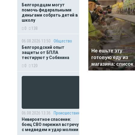
Белгородцам могут
помочь федеральными
деньгами собрать детей в
школу
0
138
06.08.2026 13:50
Общество
Белгородский опыт
Не ешьте эту
защиты от БПЛА
готовую еду из
тестируют у Собянина
магазина: список
0
120
06.08.2026 13:36
Происшествия
Невероятное спасение:
боец СВО пережил встречу
с медведем и удар молнии