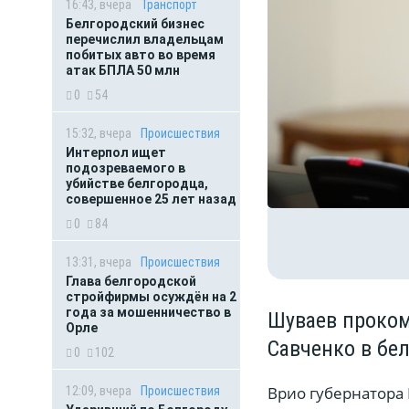
16:43, вчера
Транспорт
Белгородский бизнес
перечислил владельцам
побитых авто во время
атак БПЛА 50 млн
0
54
15:32, вчера
Происшествия
Интерпол ищет
подозреваемого в
убийстве белгородца,
совершенное 25 лет назад
0
84
13:31, вчера
Происшествия
Глава белгородской
стройфирмы осуждён на 2
года за мошенничество в
Шуваев проко
Орле
Савченко в бе
0
102
Врио губернатора 
12:09, вчера
Происшествия