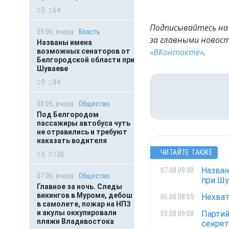
0
64
Подписывайтесь на 
09:00, вчера
Власть
за главными новост
Названы имена
«ВКонтакте»
.
возможных сенаторов от
Белгородской области при
Шуваеве
0
84
08:09, вчера
Общество
Под Белгородом
пассажиры автобуса чуть
не отравились и требуют
наказать водителя
ЧИТАЙТЕ ТАКЖЕ
0
120
Назван
07.08 09:00
07:00, вчера
Общество
при Ш
Главное за ночь. Следы
викингов в Муроме, дебош
Нехват
06.08 08:05
в самолете, пожар на НПЗ
и акулы оккупировали
Партий
03.08 09:08
пляжи Владивостока
секрет