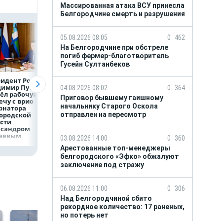
Массированная атака ВСУ принесла
Белгородчине смерть и разрушения
05.08.2026 08:05
0
462
На Белгородчине при обстреле
погиб фермер-благотворитель
Гусейн Султанбеков
идент России
Директор
Объем продаж
димир Путин
белгородской
кредитов
04.08.2026 08:02
0
364
ёл рабочую
фирмы увел у
наличными в Ро
Приговор бывшему гаишному
ечу с врио
налоговиков 5 млн
вырос на 64%
начальнику Старого Оскола
рнатора
рублей
ородской
отправлен на пересмотр
сти
ксандром
аевым
03.08.2026 14:00
0
360
Арестованные топ-менеджеры
белгородского «Эфко» обжалуют
заключение под стражу
06.08.2026 11:00
0
306
Над Белгородчиной сбито
рекордное количество: 17 раненых,
но потерь нет