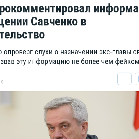
прокомментировал информ
щении Савченко в
тельство
о опроверг слухи о назначении экс-главы 
азвав эту информацию не более чем фейко
10