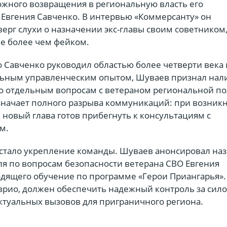
жного возвращения в региональную власть его
Евгения Савченко. В интервью «Коммерсанту» он
ерг слухи о назначении экс-главы своим советником,
е более чем фейком.
о Савченко руководил областью более четверти века 
льным управленческим опытом, Шуваев признал нал
о отдельным вопросам с ветераном региональной по
означает полного разрыва коммуникаций: при возни
новый глава готов прибегнуть к консультациям с
м.
стало укрепление команды. Шуваев анонсировал на
ля по вопросам безопасности ветерана СВО Евгения
одящего обучение по программе «Герои Приангарья».
 врио, должен обеспечить надежный контроль за сил
ктуальных вызовов для приграничного региона.