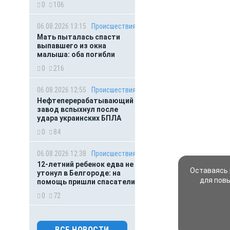
0
106
06.08.2026 13:15
Происшествия
Мать пыталась спасти
выпавшего из окна
малыша: оба погибли
0
216
06.08.2026 12:55
Происшествия
Нефтеперерабатывающий
завод вспыхнул после
удара украинских БПЛА
0
84
06.08.2026 12:38
Происшествия
12-летний ребенок едва не
Оставаясь 
утонул в Белгороде: на
для пов
помощь пришли спасатели
0
72
06.08.2026 11:00
Происшествия
Над Белгородчиной сбито
ВСЕ НОВОСТИ