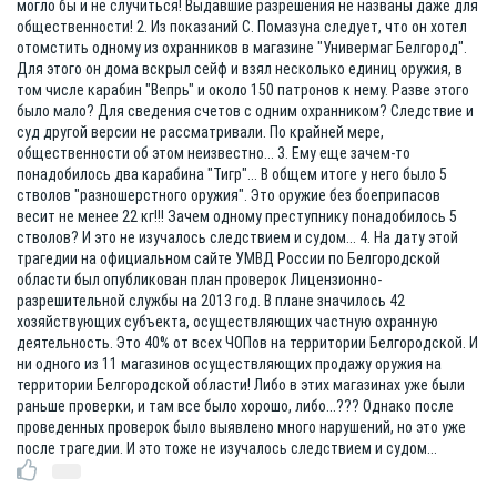
могло бы и не случиться! Выдавшие разрешения не названы даже для
общественности! 2. Из показаний С. Помазуна следует, что он хотел
отомстить одному из охранников в магазине "Универмаг Белгород".
Для этого он дома вскрыл сейф и взял несколько единиц оружия, в
том числе карабин "Вепрь" и около 150 патронов к нему. Разве этого
было мало? Для сведения счетов с одним охранником? Следствие и
суд другой версии не рассматривали. По крайней мере,
общественности об этом неизвестно... 3. Ему еще зачем-то
понадобилось два карабина "Тигр"... В общем итоге у него было 5
стволов "разношерстного оружия". Это оружие без боеприпасов
весит не менее 22 кг!!! Зачем одному преступнику понадобилось 5
стволов? И это не изучалось следствием и судом... 4. На дату этой
трагедии на официальном сайте УМВД России по Белгородской
области был опубликован план проверок Лицензионно-
разрешительной службы на 2013 год. В плане значилось 42
хозяйствующих субъекта, осуществляющих частную охранную
деятельность. Это 40% от всех ЧОПов на территории Белгородской. И
ни одного из 11 магазинов осуществляющих продажу оружия на
территории Белгородской области! Либо в этих магазинах уже были
раньше проверки, и там все было хорошо, либо...??? Однако после
проведенных проверок было выявлено много нарушений, но это уже
после трагедии. И это тоже не изучалось следствием и судом...