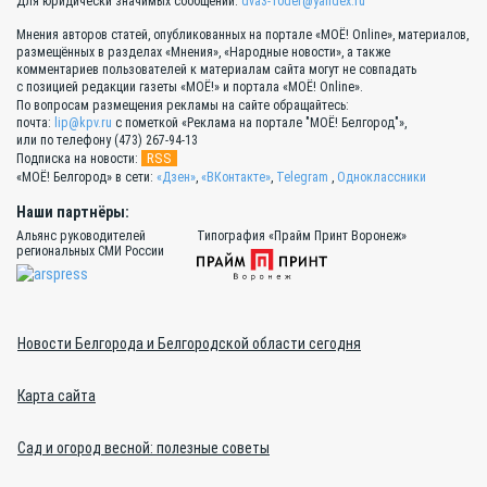
Для юридически значимых сообщений:
dva3-10der@yandex.ru
Мнения авторов статей, опубликованных на портале «МОЁ! Online», материалов,
размещённых в разделах «Мнения», «Народные новости», а также
комментариев пользователей к материалам сайта могут не совпадать
с позицией редакции газеты «МОЁ!» и портала «МОЁ! Online».
По вопросам размещения рекламы на сайте обращайтесь:
почта:
lip@kpv.ru
с пометкой «Реклама на портале "МОЁ! Белгород"»,
или по телефону (473) 267-94-13
RSS
Подписка на новости:
«МОЁ! Белгород» в сети:
«Дзен»
,
«ВКонтакте»
,
Telegram
,
Одноклассники
Наши партнёры:
Альянс руководителей
Типография «Прайм Принт Воронеж»
региональных СМИ России
Новости Белгорода и Белгородской области сегодня
Карта сайта
Сад и огород весной: полезные советы