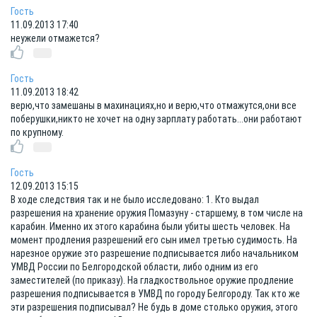
Гость
11.09.2013 17:40
неужели отмажется?
Гость
11.09.2013 18:42
верю,что замешаны в махинациях,но и верю,что отмажутся,они все
поберушки,никто не хочет на одну зарплату работать...они работают
по крупному.
Гость
12.09.2013 15:15
В ходе следствия так и не было исследовано: 1. Кто выдал
разрешения на хранение оружия Помазуну - старшему, в том числе на
карабин. Именно их этого карабина были убиты шесть человек. На
момент продления разрешений его сын имел третью судимость. На
нарезное оружие это разрешение подписывается либо начальником
УМВД России по Белгородской области, либо одним из его
заместителей (по приказу). На гладкоствольное оружие продление
разрешения подписывается в УМВД по городу Белгороду. Так кто же
эти разрешения подписывал? Не будь в доме столько оружия, этого