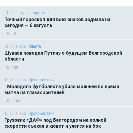
01:00, сегодня
Гороскоп
Точный гороскоп для всех знаков зодиака на
сегодня — 6 августа
0
8
21:35, вчера
Власть
Шуваев поведал Путину о будущем Белгородской
области
0
88
18:45, вчера
Происшествия
Молодого футболиста убило молнией во время
матча на глазах зрителей
0
166
16:25, вчера
Происшествия
Грузовик «ДАФ» под Белгородом на полной
скорости съехал в кювет и улегся на бок