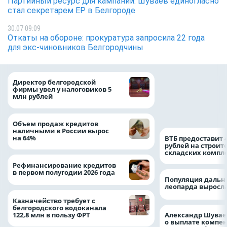
Партийный ресурс для кампании: Шуваев единогласно
стал секретарем ЕР в Белгороде
30.07 09:09
Откаты на обороне: прокуратура запросила 22 года
для экс-чиновников Белгородчины
При поддержке
Директор белгородской
Национального ц
фирмы увел у налоговиков 5
помощи в Белгор
млн рублей
области усилили
подразделение «
Белгород»
Объем продаж кредитов
наличными в России вырос
на 64%
ВТБ предоставит 
рублей на строит
складских компл
Рефинансирование кредитов
в первом полугодии 2026 года
Популяция дальн
леопарда выросла
Казначейство требует с
белгородского водоканала
122,8 млн в пользу ФРТ
Александр Шувае
о выплате компе