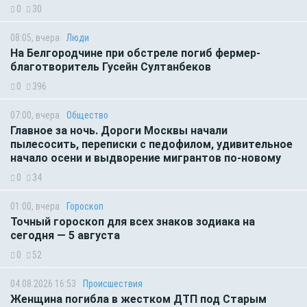
0
30
08:05, вчера
Люди
На Белгородчине при обстреле погиб фермер-
благотворитель Гусейн Султанбеков
0
396
07:00, вчера
Общество
Главное за ночь. Дороги Москвы начали
пылесосить, переписки с педофилом, удивительное
начало осени и выдворение мигрантов по-новому
0
34
01:00, вчера
Гороскоп
Точный гороскоп для всех знаков зодиака на
сегодня — 5 августа
0
52
04.08.2026 16:53
Происшествия
Женщина погибла в жестком ДТП под Старым