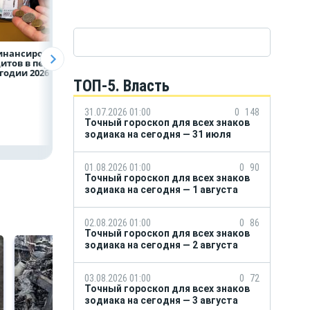
инансирование
Казначейство
Александр Шувае
итов в первом
требует с
При поддержке
годии 2026 года
белгородского
Национального
водоканала 122,8
центра помощи
ТОП-5. Власть
млн в пользу ФРТ
в Белгородской
области усилили
подразделение
31.07.2026 01:00
0
148
«БАРС-Белгород
Точный гороскоп для всех знаков
зодиака на сегодня — 31 июля
01.08.2026 01:00
0
90
Точный гороскоп для всех знаков
зодиака на сегодня — 1 августа
02.08.2026 01:00
0
86
Точный гороскоп для всех знаков
зодиака на сегодня — 2 августа
03.08.2026 01:00
0
72
Точный гороскоп для всех знаков
зодиака на сегодня — 3 августа