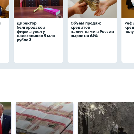
и
Директор
Объем продаж
Реф
белгородской
кредитов
кред
фирмы увел у
наличными в России
полу
налоговиков 5 млн
вырос на 64%
рублей