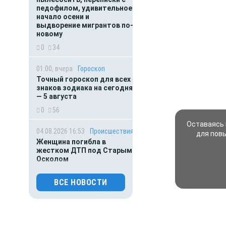
педофилом, удивительное
начало осени и
выдворение мигрантов по-
новому
0
34
01:00, вчера
Гороскоп
Точный гороскоп для всех
знаков зодиака на сегодня
— 5 августа
0
56
Оставаясь 
04.08.2026 16:53
Происшествия
для пов
Женщина погибла в
жестком ДТП под Старым
Осколом
0
92
ВСЕ НОВОСТИ
04.08.2026 15:07
Общество
В Белгороде уничтожена
опасная печень,
предназначавшаяся для