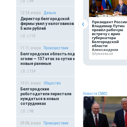
0
44
12:34, вчера
Деньги
Директор белгородской
Президент Росси
фирмы увел у налоговиков
Владимир Путин
5 млн рублей
провёл рабочую
встречу с врио
0
110
губернатора
Белгородской
области
11:11, вчера
Происшествия
Александром
Шуваевым
Белгородская область под
огнем — 137 атак за сутки и
новые раненые
0
154
10:51, вчера
Общество
Белгородские
Новости СМИ2
работодатели перестали
нуждаться в новых
сотрудниках
0
98
09:08, вчера
Происшествия