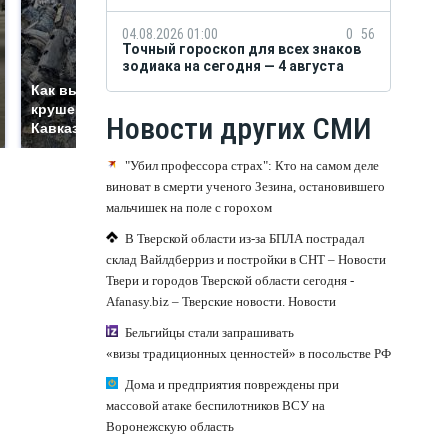
04.08.2026 01:00
0
56
Точный гороскоп для всех знаков
зодиака на сегодня — 4 августа
Не ешьте эту
Как выглядит место
готовую еду из
крушение вертолета на
Новости других СМИ
магазина: список
Кавказе: смотреть
"Убил профессора страх": Кто на самом деле
виноват в смерти ученого Зезина, остановившего
мальчишек на поле с горохом
В Тверской области из-за БПЛА пострадал
склад Вайлдберриз и постройки в СНТ – Новости
Твери и городов Тверской области сегодня -
Afanasy.biz – Тверские новости. Новости
Бельгийцы стали запрашивать
«визы традиционных ценностей» в посольстве РФ
Дома и предприятия повреждены при
массовой атаке беспилотников ВСУ на
Воронежскую область