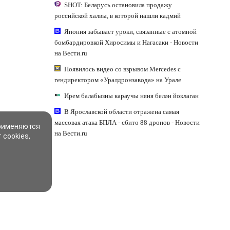
SHOT: Беларусь остановила продажу
российской халвы, в которой нашли кадмий
Япония забывает уроки, связанные с атомной
бомбардировкой Хиросимы и Нагасаки - Новости
на Вести.ru
Появилось видео со взрывом Mercedes с
гендиректором «Уралдронзавода» на Урале
Ирем балабызны караучы няня белән йоклаган
В Ярославской области отражена самая
массовая атака БПЛА - сбито 88 дронов - Новости
применяются
на Вести.ru
 cookies,