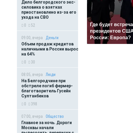
Дело белгородского экс-
силовика о взятках
приостановлено из-за его
ухода на СВО
Где будет встреча
0
52
президентов США
России: Европа?
09:00, вчера
Деньги
Объем продаж кредитов
наличными в России вырос
на 64%
0
30
08:05, вчера
Люди
На Белгородчине при
обстреле погиб фермер-
благотворитель Гусейн
Султанбеков
0
398
07:00, вчера
Общество
Главное за ночь. Дороги
Москвы начали
пылесосить, переписки с