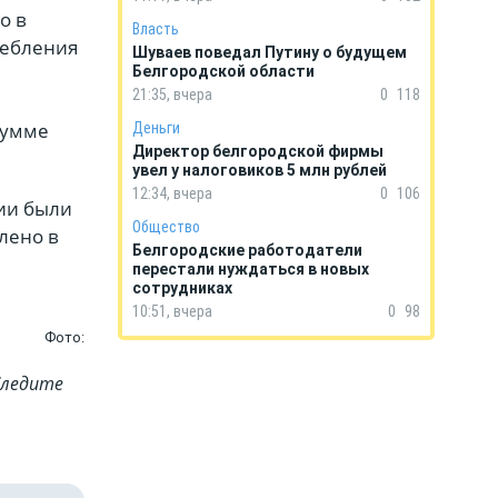
о в
Власть
ребления
Шуваев поведал Путину о будущем
ы
Белгородской области
21:35, вчера
0
118
сумме
Деньги
Директор белгородской фирмы
увел у налоговиков 5 млн рублей
12:34, вчера
0
106
ции были
Общество
лено в
Белгородские работодатели
перестали нуждаться в новых
сотрудниках
10:51, вчера
0
98
Фото:
Cледите