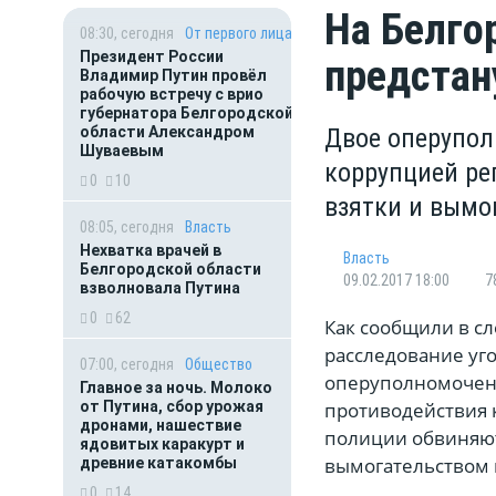
На Белго
08:30, сегодня
От первого лица
Президент России
предстан
Владимир Путин провёл
рабочую встречу с врио
губернатора Белгородской
области Александром
Двое оперупол
Шуваевым
коррупцией ре
0
10
взятки и вымо
08:05, сегодня
Власть
Нехватка врачей в
Власть
Белгородской области
09.02.2017 18:00
7
взволновала Путина
0
62
Как сообщили в с
расследование уго
07:00, сегодня
Общество
оперуполномоченн
Главное за ночь. Молоко
от Путина, сбор урожая
противодействия 
дронами, нашествие
полиции обвиняют
ядовитых каракурт и
вымогательством 
древние катакомбы
0
14