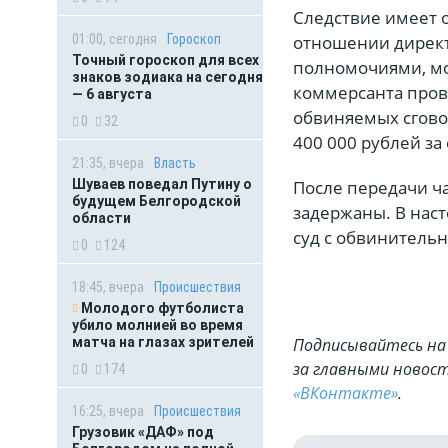
Следствие имеет о
01:00, сегодня
Гороскоп
отношении директ
Точный гороскоп для всех
полномочиями, мо
знаков зодиака на сегодня
коммерсанта пров
— 6 августа
обвиняемых сгово
0
32
400 000 рублей за
21:35, вчера
Власть
Шуваев поведал Путину о
После передачи ч
будущем Белгородской
задержаны. В нас
области
суд с обвинитель
0
124
18:45, вчера
Происшествия
Молодого футболиста
убило молнией во время
матча на глазах зрителей
Подписывайтесь на 
за главными новост
0
174
«ВКонтакте»
.
16:25, вчера
Происшествия
Грузовик «ДАФ» под