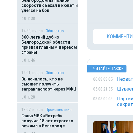
Белгородом на полной
скорости съехал в кювет и
улегся на бок
0
38
14:39, вчера
Общество
КОММЕНТИ
360-летний дуб из
Белгородской области
признан главным деревом
страны
0
46
ЧИТАЙТЕ ТАКЖЕ
14:01, вчера
Общество
Нехват
06.08 08:05
Выяснилось, кто не
сможет получить
Шуваев
05.08 21:35
загранпаспорт через МФЦ
0
28
Партий
03.08 09:08
секрет
13:07, вчера
Происшествия
Глава ЧВК «Ястреб»
получил 18 лет строгого
режима в Белгороде