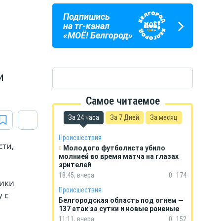
Подпишись
ПОГОДА
ГОРОСКОП
на тг-канал
В БЕЛГОРОДЕ
НА КАЖДЫЙ ДЕНЬ
«МОЁ! Белгород»
и
Самое читаемое
За 24 часа
За 7 Дней
За месяц
Происшествия
сти,
Молодого футболиста убило
молнией во время матча на глазах
зрителей
18:45, вчера
0
174
ники
Происшествия
 с
Белгородская область под огнем —
137 атак за сутки и новые раненые
11:11, вчера
0
152