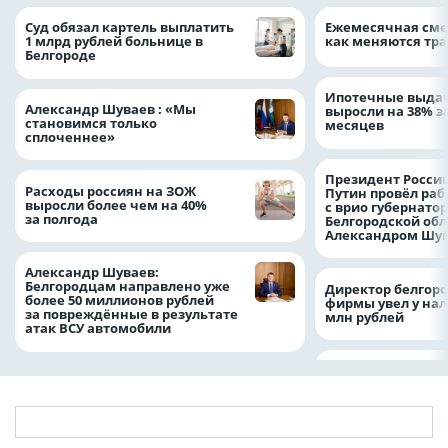
Суд обязал картель выплатить
Ежемесячная сме
1 млрд рублей больнице в
как меняются тра
Белгороде
Ипотечные выдач
Александр Шуваев : «Мы
выросли на 38% з
становимся только
месяцев
сплоченнее»
Президент Росси
Расходы россиян на ЗОЖ
Путин провёл раб
выросли более чем на 40%
с врио губернато
за полгода
Белгородской обл
Александром Шу
Александр Шуваев:
Белгородцам направлено уже
Директор белгор
более 50 миллионов рублей
фирмы увел у нал
за повреждённые в результате
млн рублей
атак ВСУ автомобили