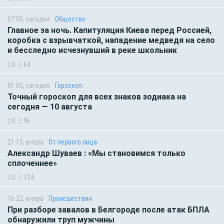
07:00, сегодня
Общество
Главное за ночь. Капитуляция Киева перед Россией,
коробка с взрывчаткой, нападение медведя на село
и бесследно исчезнувший в реке школьник
0
64
01:00, сегодня
Гороскоп
Точный гороскоп для всех знаков зодиака на
сегодня — 10 августа
0
96
21:15, вчера
От первого лица
Александр Шуваев : «Мы становимся только
сплоченнее»
0
134
16:22, вчера
Происшествия
При разборе завалов в Белгороде после атак БПЛА
обнаружили труп мужчины