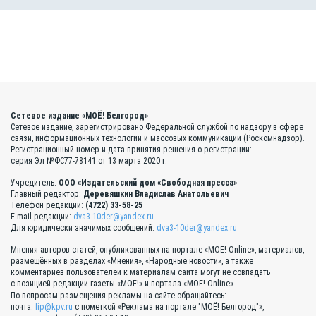
Сетевое издание «МОЁ! Белгород»
Сетевое издание, зарегистрировано Федеральной службой по надзору в сфере
связи, информационных технологий и массовых коммуникаций (Роскомнадзор).
Регистрационный номер и дата принятия решения о регистрации:
серия Эл №ФС77-78141 от 13 марта 2020 г.
Учредитель:
ООО «Издательский дом «Свободная пресса»
Главный редактор:
Деревяшкин Владислав Анатольевич
Телефон редакции:
(4722) 33-58-25
E-mail редакции:
dva3-10der@yandex.ru
Для юридически значимых сообщений:
dva3-10der@yandex.ru
Мнения авторов статей, опубликованных на портале «МОЁ! Online», материалов,
размещённых в разделах «Мнения», «Народные новости», а также
комментариев пользователей к материалам сайта могут не совпадать
с позицией редакции газеты «МОЁ!» и портала «МОЁ! Online».
По вопросам размещения рекламы на сайте обращайтесь:
почта:
lip@kpv.ru
с пометкой «Реклама на портале "МОЁ! Белгород"»,