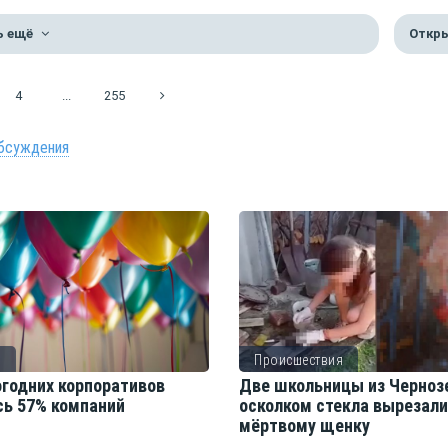
ь ещё
Откры
4
...
255
бсуждения
о
Происшествия
огодних корпоративов
Две школьницы из Черноз
сь 57% компаний
осколком стекла вырезал
мёртвому щенку