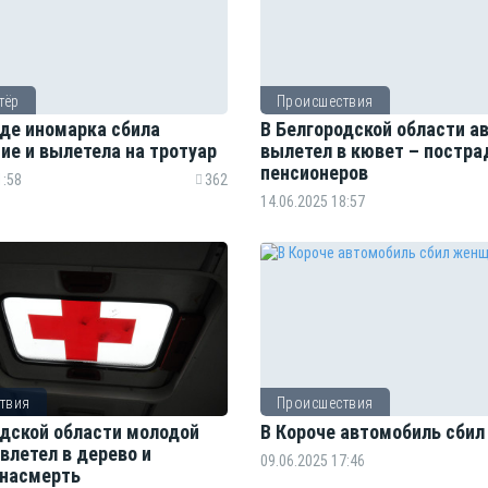
тёр
Происшествия
оде иномарка сбила
В Белгородской области а
ие и вылетела на тротуар
вылетел в кювет – постра
пенсионеров
1:58
362
14.06.2025 18:57
твия
Происшествия
одской области молодой
В Короче автомобиль сби
влетел в дерево и
09.06.2025 17:46
 насмерть