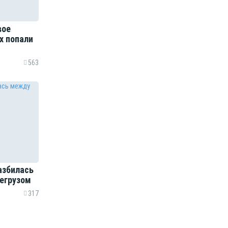
вое
х попали
563
азбилась
егрузом
317