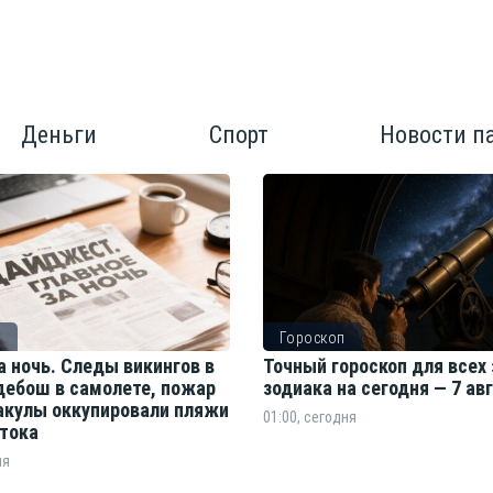
Деньги
Спорт
Новости п
о
Гороскоп
а ночь. Следы викингов в
Точный гороскоп для всех 
дебош в самолете, пожар
зодиака на сегодня — 7 ав
 акулы оккупировали пляжи
01:00, сегодня
тока
ня