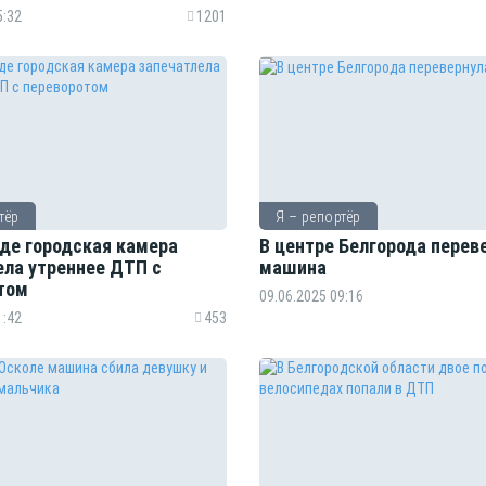
5:32
1201
тёр
Я – репортёр
оде городская камера
В центре Белгорода перев
ела утреннее ДТП с
машина
том
09.06.2025 09:16
1:42
453