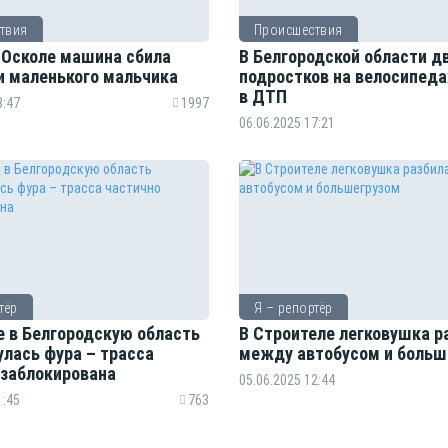
твия
Происшествия
 Осколе машина сбила
В Белгородской области д
и маленького мальчика
подростков на велосипеда
в ДТП
3:47
1997
06.06.2025 17:21
тёр
Я – репортёр
е в Белгородскую область
В Строителе легковушка р
улась фура – трасса
между автобусом и больш
 заблокирована
05.06.2025 12:44
1:45
763