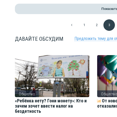
Показат
1
2
3
ДАВАЙТЕ ОБСУДИМ
Предложить тему для о
Общество
Обществ
ть
«Ребёнка нету? Гони монету»: Кто и
От нов
зачем хочет ввести налог на
отказали
бездетность