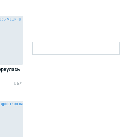
ернулась
671