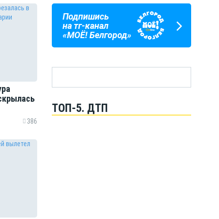
Подпишись
ПОГОДА
ГОРОСКОП
на тг-канал
В БЕЛГОРОДЕ
НА КАЖДЫЙ ДЕНЬ
«МОЁ! Белгород»
ура
 скрылась
ТОП-5. ДТП
386