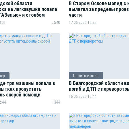
одской области
В Старом Осколе мопед с
рка на легковушке попала
вылетел за пределы прое
«ГАЗелью» и столбом
части
3:51
540
17.06.2025 16:35
тёр
Происшествия
оде три машины попали в
В Белгородской области в
пытках пропустить
погиб в ДТП с переворото
ль скорой помощи
16.06.2025 16:44
2:44
344