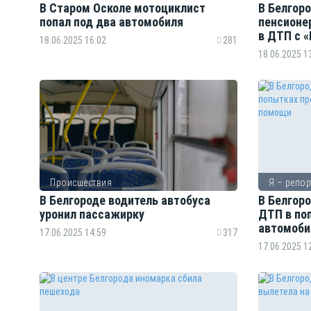
В Старом Осколе мотоциклист
В Белгор
попал под два автомобиля
пенсионе
в ДТП с 
18.06.2025 16:02
281
18.06.2025 1
Происшествия
Я – репор
В Белгороде водитель автобуса
В Белгор
уронил пассажирку
ДТП в по
автомоби
17.06.2025 14:59
317
17.06.2025 1