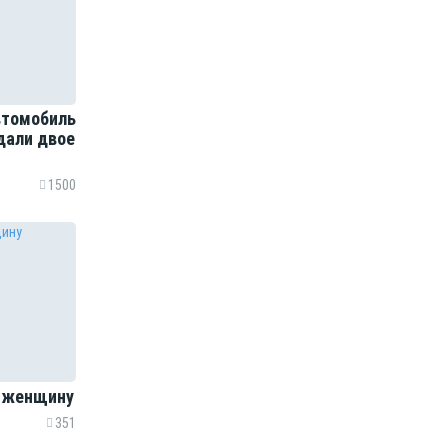
втомобиль
дали двое
1500
л женщину
351