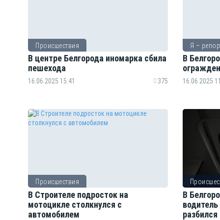
Происшествия
Я – репор
В центре Белгорода иномарка сбила
В Белгор
пешехода
огражден
16.06.2025 15:41
375
16.06.2025 1
Происшествия
Происшес
В Строителе подросток на
В Белгор
мотоцикле столкнулся с
водитель 
автомобилем
разбился