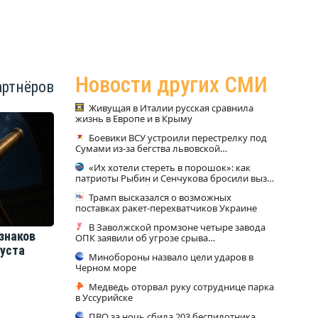
Новости других СМИ
артнёров
Живущая в Италии русская сравнила
жизнь в Европе и в Крыму
Боевики ВСУ устроили перестрелку под
Сумами из-за бегства львовской
теробороны
«Их хотели стереть в порошок»: как
патриоты Рыбин и Сенчукова бросили вызов
«гнилому шоу-бизу»
Трамп высказался о возможных
поставках ракет-перехватчиков Украине
В Заволжской промзоне четыре завода
знаков
ОПК заявили об угрозе срыва
гособоронзаказа из-за блокировки проезда
густа
Минобороны назвало цели ударов в
Черном море
Медведь оторвал руку сотруднице парка
в Уссурийске
ПВО за ночь сбила 203 беспилотника