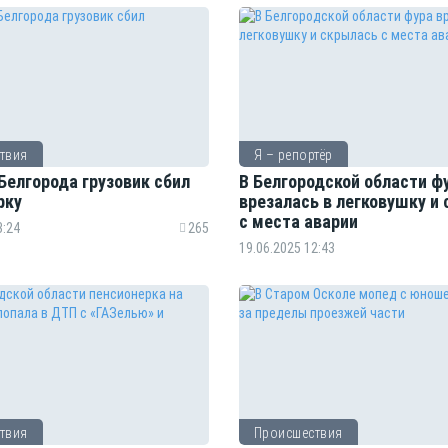
твия
Я – репортёр
Белгорода грузовик сбил
В Белгородской области ф
рку
врезалась в легковушку и
с места аварии
3:24
265
19.06.2025 12:43
твия
Происшествия