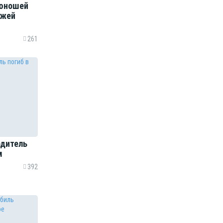
 юношей
зжей
261
одитель
м
392