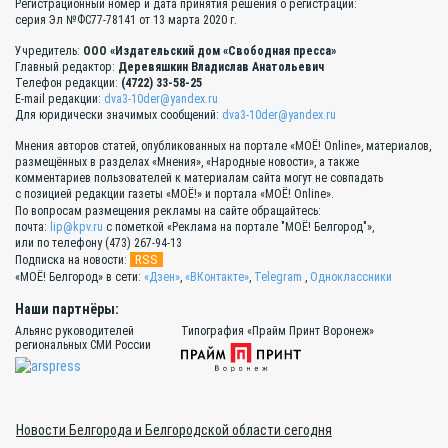
Регистрационный номер и дата принятия решения о регистрации:
серия Эл №ФС77-78141 от 13 марта 2020 г.
Учредитель:
ООО «Издательский дом «Свободная пресса»
Главный редактор:
Деревяшкин Владислав Анатольевич
Телефон редакции:
(4722) 33-58-25
E-mail редакции:
dva3-10der@yandex.ru
Для юридически значимых сообщений:
dva3-10der@yandex.ru
Мнения авторов статей, опубликованных на портале «МОЁ! Online», материалов,
размещённых в разделах «Мнения», «Народные новости», а также
комментариев пользователей к материалам сайта могут не совпадать
с позицией редакции газеты «МОЁ!» и портала «МОЁ! Online».
По вопросам размещения рекламы на сайте обращайтесь:
почта:
lip@kpv.ru
с пометкой «Реклама на портале "МОЁ! Белгород"»,
или по телефону (473) 267-94-13
RSS
Подписка на новости:
«МОЁ! Белгород» в сети:
«Дзен»
,
«ВКонтакте»
,
Telegram
,
Одноклассники
Наши партнёры:
Альянс руководителей
Типография «Прайм Принт Воронеж»
региональных СМИ России
Новости Белгорода и Белгородской области сегодня