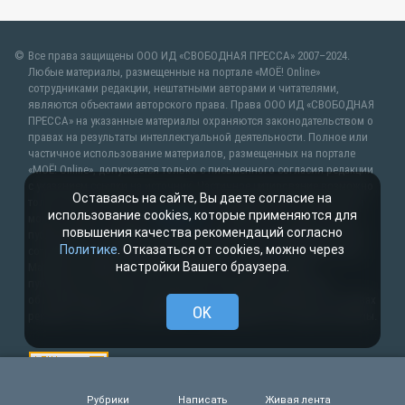
Все права защищены ООО ИД «СВОБОДНАЯ ПРЕССА» 2007–2024.
Любые материалы, размещенные на портале «МОЁ! Online»
сотрудниками редакции, нештатными авторами и читателями,
являются объектами авторского права. Права ООО ИД «СВОБОДНАЯ
ПРЕССА» на указанные материалы охраняются законодательством о
правах на результаты интеллектуальной деятельности. Полное или
частичное использование материалов, размещенных на портале
«МОЁ! Online», допускается только с письменного согласия редакции
с указанием ссылки на источник. Частичное цитирование возможно
Оставаясь на сайте, Вы даете согласие на
только при условии гиперссылки на moe-belgorod.ru. Все вопросы
использование cookies, которые применяются для
можно задать по адресу
web@kpv.ru
. В рубрике «От первого лица»
повышения качества рекомендаций согласно
публикуются сообщения в рамках контрактов об информационном
Политике
. Отказаться от cookies, можно через
сотрудничестве между редакцией «МОЁ! Online» и органами власти.
настройки Вашего браузера.
Материалы рубрик «Новости партнёров» и «Будь в курсе»
публикуются в рамках договоров (соглашений, контрактов)
об информационном сотрудничестве и (или) размещаются на правах
OK
рекламы. Новости с пометкой (
) размещаются на правах рекламы.
Рубрики
Написать
Живая лента