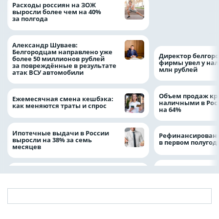
Президент Росси
Расходы россиян на ЗОЖ
Путин провёл раб
выросли более чем на 40%
с врио губернато
за полгода
Белгородской обл
Александром Шу
Александр Шуваев:
Белгородцам направлено уже
Директор белгор
более 50 миллионов рублей
фирмы увел у нал
за повреждённые в результате
млн рублей
атак ВСУ автомобили
Объем продаж кр
Ежемесячная смена кешбэка:
наличными в Рос
как меняются траты и спрос
на 64%
Ипотечные выдачи в России
Рефинансировани
выросли на 38% за семь
в первом полугоди
месяцев