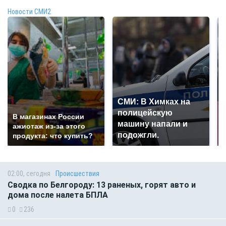
Новости СМИ2
СМИ: В Химках на
полицейскую
В магазинах России
машину напали и
ажиотаж из-за этого
подожгли.
продукта: что купить?
02:00, сегодня
Происшествия
Сводка по Белгороду: 13 раненых, горят авто и
дома после налета БПЛА
0
236