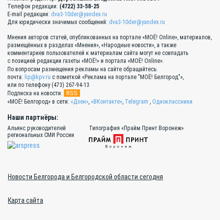
Телефон редакции:
(4722) 33-58-25
E-mail редакции:
dva3-10der@yandex.ru
Для юридически значимых сообщений:
dva3-10der@yandex.ru
Мнения авторов статей, опубликованных на портале «МОЁ! Online», материалов,
размещённых в разделах «Мнения», «Народные новости», а также
комментариев пользователей к материалам сайта могут не совпадать
с позицией редакции газеты «МОЁ!» и портала «МОЁ! Online».
По вопросам размещения рекламы на сайте обращайтесь:
почта:
lip@kpv.ru
с пометкой «Реклама на портале "МОЁ! Белгород"»,
или по телефону (473) 267-94-13
RSS
Подписка на новости:
«МОЁ! Белгород» в сети:
«Дзен»
,
«ВКонтакте»
,
Telegram
,
Одноклассники
Наши партнёры:
Альянс руководителей
Типография «Прайм Принт Воронеж»
региональных СМИ России
Новости Белгорода и Белгородской области сегодня
Карта сайта