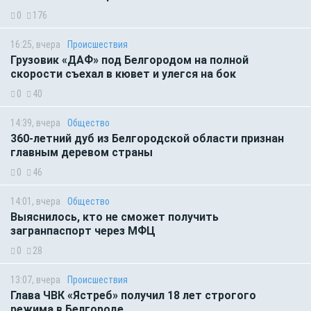
0
176
16:25, вчера
Происшествия
Грузовик «ДАФ» под Белгородом на полной
скорости съехал в кювет и улегся на бок
0
40
14:39, вчера
Общество
360-летний дуб из Белгородской области признан
главным деревом страны
0
46
14:01, вчера
Общество
Выяснилось, кто не сможет получить
загранпаспорт через МФЦ
0
28
13:07, вчера
Происшествия
Глава ЧВК «Ястреб» получил 18 лет строгого
режима в Белгороде