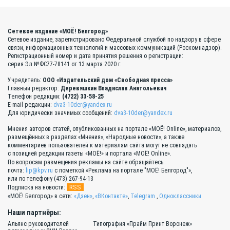
Сетевое издание «МОЁ! Белгород»
Сетевое издание, зарегистрировано Федеральной службой по надзору в сфере
связи, информационных технологий и массовых коммуникаций (Роскомнадзор).
Регистрационный номер и дата принятия решения о регистрации:
серия Эл №ФС77-78141 от 13 марта 2020 г.
Учредитель:
ООО «Издательский дом «Свободная пресса»
Главный редактор:
Деревяшкин Владислав Анатольевич
Телефон редакции:
(4722) 33-58-25
E-mail редакции:
dva3-10der@yandex.ru
Для юридически значимых сообщений:
dva3-10der@yandex.ru
Мнения авторов статей, опубликованных на портале «МОЁ! Online», материалов,
размещённых в разделах «Мнения», «Народные новости», а также
комментариев пользователей к материалам сайта могут не совпадать
с позицией редакции газеты «МОЁ!» и портала «МОЁ! Online».
По вопросам размещения рекламы на сайте обращайтесь:
почта:
lip@kpv.ru
с пометкой «Реклама на портале "МОЁ! Белгород"»,
или по телефону (473) 267-94-13
RSS
Подписка на новости:
«МОЁ! Белгород» в сети:
«Дзен»
,
«ВКонтакте»
,
Telegram
,
Одноклассники
Наши партнёры:
Альянс руководителей
Типография «Прайм Принт Воронеж»