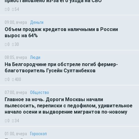
приостановлено из-за его ухода на СВО
0
54
09:00, вчера
Деньги
Объем продаж кредитов наличными в России
вырос на 64%
0
30
08:05, вчера
Люди
На Белгородчине при обстреле погиб фермер-
благотворитель Гусейн Султанбеков
0
400
07:00, вчера
Общество
Главное за ночь. Дороги Москвы начали
пылесосить, переписки с педофилом, удивительное
начало осени и выдворение мигрантов по-новому
0
34
01:00, вчера
Гороскоп