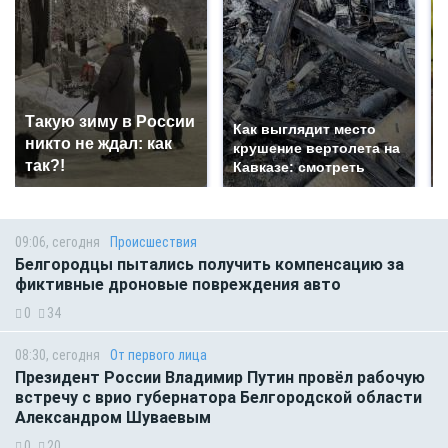
Такую зиму в России
Как выглядит место
никто не ждал: как
крушение вертолета на
так?!
Кавказе: смотреть
09:06, сегодня
Происшествия
Белгородцы пытались получить компенсацию за
фиктивные дроновые повреждения авто
0
34
08:30, сегодня
От первого лица
Президент России Владимир Путин провёл рабочую
встречу с врио губернатора Белгородской области
Александром Шуваевым
0
20