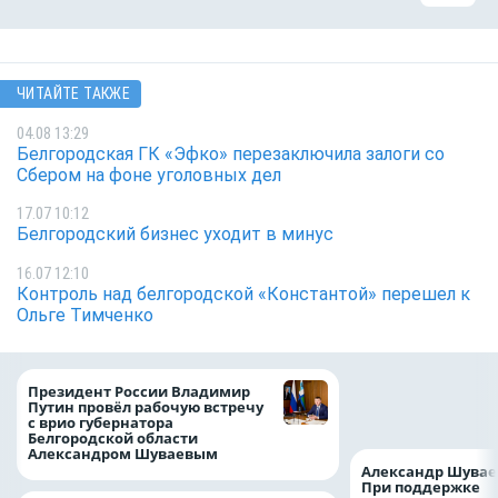
ЧИТАЙТЕ ТАКЖЕ
04.08 13:29
Белгородская ГК «Эфко» перезаключила залоги со
Сбером на фоне уголовных дел
17.07 10:12
Белгородский бизнес уходит в минус
16.07 12:10
Контроль над белгородской «Константой» перешел к
Ольге Тимченко
Казначейство тре
Президент России Владимир
белгородского в
Путин провёл рабочую встречу
122,8 млн в польз
с врио губернатора
Белгородской области
Александром Шуваевым
Александр Шувае
При поддержке