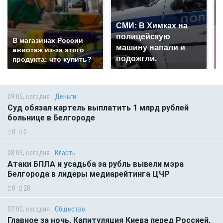
СМИ: В Химках на
полицейскую
В магазинах России
машину напали и
ажиотаж из-за этого
подожгли.
продукта: что купить?
09:05, сегодня
Деньги
Суд обязал картель выплатить 1 млрд рублей
больнице в Белгороде
0
0
08:03, сегодня
Власть
Атаки БПЛА и усадьба за рубль вывели мэра
Белгорода в лидеры медиарейтинга ЦЧР
0
28
07:00, сегодня
Общество
Главное за ночь. Капитуляция Киева перед Россией,