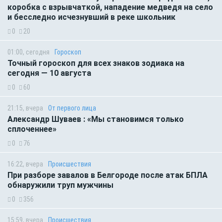
коробка с взрывчаткой, нападение медведя на село
и бесследно исчезнувший в реке школьник
0
20
01:00, сегодня
Гороскоп
Точный гороскоп для всех знаков зодиака на
сегодня — 10 августа
0
60
21:15, вчера
От первого лица
Александр Шуваев : «Мы становимся только
сплоченнее»
0
76
16:22, вчера
Происшествия
При разборе завалов в Белгороде после атак БПЛА
обнаружили труп мужчины
0
356
15:59, вчера
Происшествия