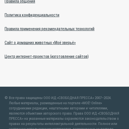
Правила общения
Политика конфиденциальности
Правила применения рекомендательных технологий
Сайт о домашних животных «Моё зверьё»
Центр интернет-проектов (изготовление сайтов)
Все права защищены ООО ИД «СВОБОДНАЯ ПРЕССА» 2007–2024.
Любые материалы, размещенные на портале «МОЁ! Online»
сотрудниками редакции, нештатными авторами и читателями,
являются объектами авторского права. Права ООО ИД «СВОБОДНАЯ
ПРЕССА» на указанные материалы охраняются законодательством о
правах на результаты интеллектуальной деятельности. Полное или
частичное использование материалов, размещенных на портале