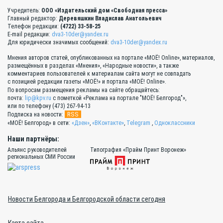
Учредитель:
ООО «Издательский дом «Свободная пресса»
Главный редактор:
Деревяшкин Владислав Анатольевич
Телефон редакции:
(4722) 33-58-25
E-mail редакции:
dva3-10der@yandex.ru
Для юридически значимых сообщений:
dva3-10der@yandex.ru
Мнения авторов статей, опубликованных на портале «МОЁ! Online», материалов,
размещённых в разделах «Мнения», «Народные новости», а также
комментариев пользователей к материалам сайта могут не совпадать
с позицией редакции газеты «МОЁ!» и портала «МОЁ! Online».
По вопросам размещения рекламы на сайте обращайтесь:
почта:
lip@kpv.ru
с пометкой «Реклама на портале "МОЁ! Белгород"»,
или по телефону (473) 267-94-13
RSS
Подписка на новости:
«МОЁ! Белгород» в сети:
«Дзен»
,
«ВКонтакте»
,
Telegram
,
Одноклассники
Наши партнёры:
Альянс руководителей
Типография «Прайм Принт Воронеж»
региональных СМИ России
Новости Белгорода и Белгородской области сегодня