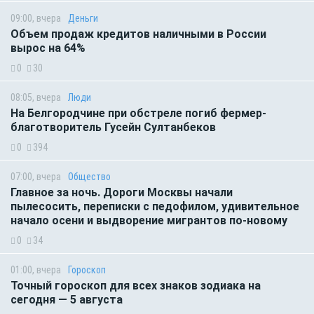
09:00, вчера
Деньги
Объем продаж кредитов наличными в России
вырос на 64%
0
30
08:05, вчера
Люди
На Белгородчине при обстреле погиб фермер-
благотворитель Гусейн Султанбеков
0
394
07:00, вчера
Общество
Главное за ночь. Дороги Москвы начали
пылесосить, переписки с педофилом, удивительное
начало осени и выдворение мигрантов по-новому
0
34
01:00, вчера
Гороскоп
Точный гороскоп для всех знаков зодиака на
сегодня — 5 августа